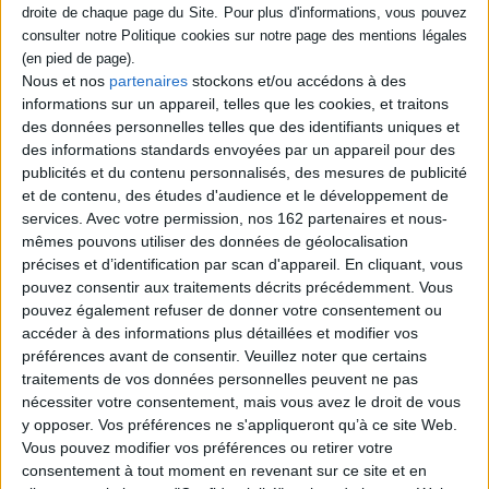
l'Ukraine, la Russie, l'Asie, les
Etats-Unis... et nous
Auteur :
François Heisbourg
Éditeur :
O. Jacob
Nous et nos
partenaires
stockons et/ou accédons à des
En dix leçons, l'auteur analyse les
informations sur un appareil, telles que les cookies, et traitons
conséquences de l'invasion de l'Ukraine par
des données personnelles telles que des identifiants uniques et
la Russie en février 2022 sur le plan militaire
des informations standards envoyées par un appareil pour des
ainsi que les bouleversements occasionnés
sur les sociétés ainsi que sur l'ordre de
publicités et du contenu personnalisés, des mesures de publicité
sécurité européen et mondial. Il s'intéresse
et de contenu, des études d'audience et le développement de
également à l'évolution de la situation à
services.
Avec votre permission, nos 162 partenaires et nous-
Taïwan. ©Electre 2026
mêmes pouvons utiliser des données de géolocalisation
19,90 €
précises et d’identification par scan d'appareil. En cliquant, vous
Disponible chez l'éditeur
pouvez consentir aux traitements décrits précédemment. Vous
pouvez également refuser de donner votre consentement ou
AJOUTER AU PANIER
accéder à des informations plus détaillées et modifier vos
préférences avant de consentir.
Veuillez noter que certains
traitements de vos données personnelles peuvent ne pas
Découvrez nos Newsletters Mollat !
nécessiter votre consentement, mais vous avez le droit de vous
y opposer. Vos préférences ne s'appliqueront qu’à ce site Web.
JE M'INSCRIS
Vous pouvez modifier vos préférences ou retirer votre
consentement à tout moment en revenant sur ce site et en