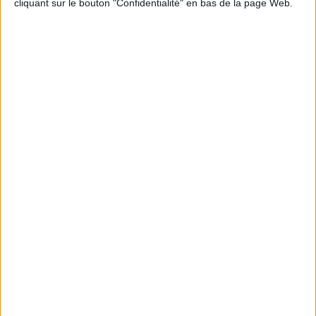
cliquant sur le bouton "Confidentialité" en bas de la page Web.
Informations pratiques
Conditions d'utilisation du site
Qui sommes-nous
Mentions Légales
Frais de port & Livraison
Conditions Générales de Vente
À votre service
Offres d'emploi
Offres Partenaires
À découvrir
FeniXX
EDRLab
RetroNews
BnF : portail des métiers du livre
Cercle de la librairie