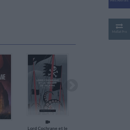
Mes Alertes
Antiquité
Mythologies
GÉOGRAPHIE
Géographie - Démographie -
Territoire
Mollat Pro
CULTURE SCIENTIFIQUE
Essais scientifique
Astronomie
En stock *
Disponible chez l'éditeur
*stock limité
Lord Cochrane et le