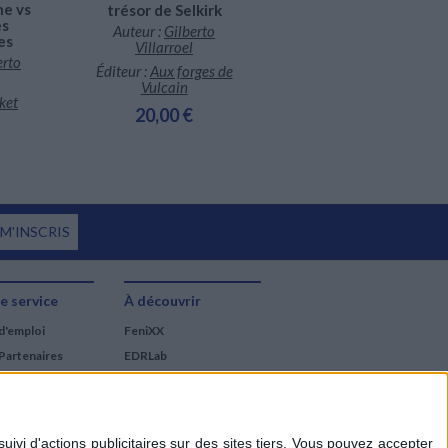
ne vs
Lord Cochrane et le
trésor de Selkirk
es
trésor de Selkirk
Auteur :
Gilberto
es
Auteur :
Gilberto
Villarroel
erto
Villarroel
Éditeur :
Aux forges de
Éditeur :
Pocket
Vulcain
ket
11,20 €
20,00 €
 M'INSCRIS
e service
À découvrir
d'emploi
FeniXX
Partenaires
EDRLab
RetroNews
BnF : portail des métiers
du livre
Cercle de la librairie