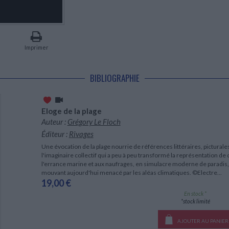
LITTÉRATURE DE VOYAGE
Dictionnaires Français
Histoire moderne
Relations et politiques
internationales
Dictionnaires Bilingues
Récits des voyageurs et des
Histoire contemporaine
explorateurs
Sécurité nationale - Défense
Langues universitaires -
BIOGRAPHIES HISTORIQUES
Dictionnaires et méthodes
ECOLOGIE - ENVIRONNEMENT
Biographies historiques
Méthodes Langues Grand public
Imprimer
Ecologie
Français langues étrangères
HISTOIRE - GÉNÉRALITÉS
Historiographie
BIBLIOGRAPHIE
Etudes historiques
Généalogie - Héraldique
Franc-maçonnerie
Eloge de la plage
Auteur :
Grégory Le Floch
Éditeur :
Rivages
Une évocation de la plage nourrie de références littéraires, pictural
l'imaginaire collectif qui a peu à peu transformé la représentation de c
l'errance marine et aux naufrages, en simulacre moderne de paradis, 
mouvant aujourd'hui menacé par les aléas climatiques. ©Electre...
19,00 €
En stock *
*stock limité
AJOUTER AU PANIER