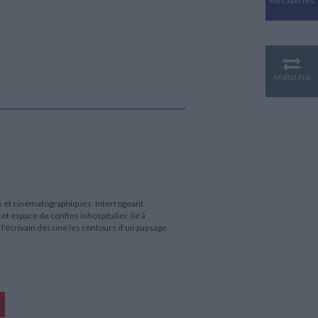
Mes Alertes
Antiquité
Mythologies
GÉOGRAPHIE
Géographie - Démographie -
Territoire
Mollat Pro
CULTURE SCIENTIFIQUE
Essais scientifique
Astronomie
es et cinématographiques. Interrogeant
et espace de confins inhospitalier, lié à
l'écrivain dessine les contours d'un paysage