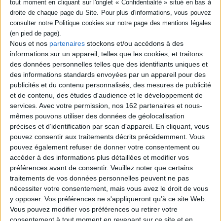
d'émission et d'escompte
Auteur :
Hubert Bonin
Éditeur :
Memoring
Une histoire de la Banque de Bordeaux,
Nous et nos
partenaires
stockons et/ou accédons à des
créée en 1818 par une communauté de
informations sur un appareil, telles que les cookies, et traitons
négociants, d'armateurs et de promoteurs
des données personnelles telles que des identifiants uniques et
immobiliers, pour contribuer au dynamisme
des informations standards envoyées par un appareil pour des
de l'économie girondine. En 1848, sous la
Seconde République, la Banque de France
publicités et du contenu personnalisés, des mesures de publicité
obtient le monopole de l'émission de billets
et de contenu, des études d'audience et le développement de
et devient la force de réescompte des
services.
Avec votre permission, nos 162 partenaires et nous-
effets de commerce sur l'ensemble du
mêmes pouvons utiliser des données de géolocalisation
territoire national. ©Electre 2026
22,00 €
précises et d’identification par scan d'appareil. En cliquant, vous
pouvez consentir aux traitements décrits précédemment. Vous
En stock *
*stock limité
pouvez également refuser de donner votre consentement ou
accéder à des informations plus détaillées et modifier vos
AJOUTER AU PANIER
préférences avant de consentir.
Veuillez noter que certains
traitements de vos données personnelles peuvent ne pas
nécessiter votre consentement, mais vous avez le droit de vous
Découvrez nos Newsletters Mollat !
y opposer. Vos préférences ne s'appliqueront qu’à ce site Web.
Vous pouvez modifier vos préférences ou retirer votre
consentement à tout moment en revenant sur ce site et en