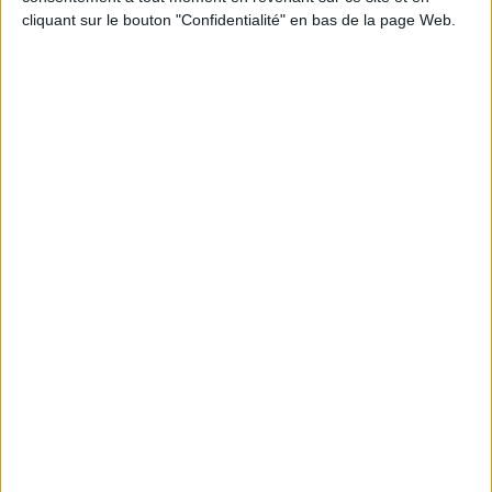
JE M'INSCRIS
cliquant sur le bouton "Confidentialité" en bas de la page Web.
Informations pratiques
Conditions d'utilisation du site
Qui sommes-nous
Mentions Légales
Frais de port & Livraison
Conditions Générales de Vente
À votre service
Offres d'emploi
Offres Partenaires
À découvrir
FeniXX
EDRLab
RetroNews
BnF : portail des métiers du livre