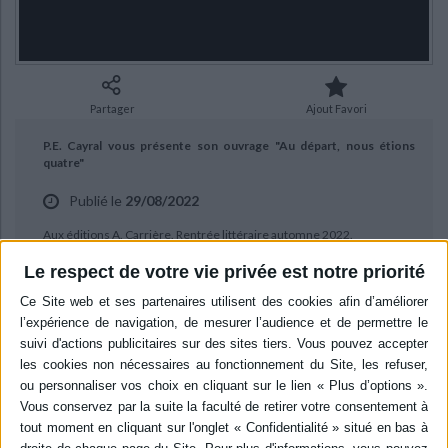
Ecologie - Environnement
Danse
Religions - Spiritualités
Bibliothèque de la Pléiade
Critique et histoire littéraire
Histoire de France
Biographies historiques
Classiques scolaires
Littérature ancienne et médiévale
Histoire - Généralités
Histoire des pays
Littérature de voyage
Audio - Livres lus
Partager
Ajout Favori
Histoire ancienne
Géographie
Littérature en version originale
Humour
P.E. Cayral vous présente son ouvrage "Au départ, nous étions
Culture scientifique
quatre"
Publié le
29/08/2022
Aux éditions A. Carrière. Rentrée littéraire automne 2022.
Le respect de votre vie privée est notre priorité
BIBLIOGRAPHIE
Au départ, nous étions quatre
Auteur :
P.E. Cayral
Éditeur :
A. Carrière