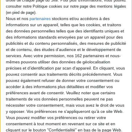
Le quotidien d'une famille bretonne
installée dans la ferme familiale. Le père
cultive les terres sans relâche, son épouse
Nous et nos
partenaires
stockons et/ou accédons à des
se plonge dans ses livres et leurs trois fils,
informations sur un appareil, telles que les cookies, et traitons
nés à quelques minutes d'intervalle,
grandissent et tracent leur chemin en
des données personnelles telles que des identifiants uniques et
tentant de déjouer les pièges de la
des informations standards envoyées par un appareil pour des
prédestination. Les saisons s'écoulent au
publicités et du contenu personnalisés, des mesures de publicité
rythme du travail, des guerres, des amours
et de contenu, des études d'audience et le développement de
et des deuils. Premier roman. ©...
20,00 €
services.
Avec votre permission, nos 162 partenaires et nous-
mêmes pouvons utiliser des données de géolocalisation
Disponible chez l'éditeur
précises et d’identification par scan d'appareil. En cliquant, vous
AJOUTER AU PANIER
pouvez consentir aux traitements décrits précédemment. Vous
pouvez également refuser de donner votre consentement ou
accéder à des informations plus détaillées et modifier vos
préférences avant de consentir.
Veuillez noter que certains
Découvrez nos Newsletters Mollat !
traitements de vos données personnelles peuvent ne pas
nécessiter votre consentement, mais vous avez le droit de vous
JE M'INSCRIS
y opposer. Vos préférences ne s'appliqueront qu’à ce site Web.
Vous pouvez modifier vos préférences ou retirer votre
consentement à tout moment en revenant sur ce site et en
Informations pratiques
cliquant sur le bouton "Confidentialité" en bas de la page Web.