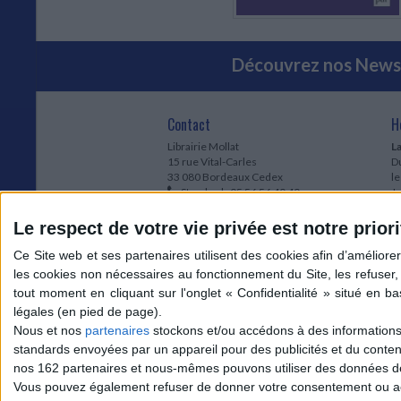
Découvrez nos Newsl
Contact
H
Librairie Mollat
La
15 rue Vital-Carles
Du
33 080 Bordeaux Cedex
l
Standard :
05 56 56 40 40
Jo
Service client mollat.com :
05 56 56 40
1e
83
* 
Le respect de votre vie privée est notre priori
Contactez-nous
à
Le
du
l
Jo
1
Nous et nos
partenaires
stockons et/ou accédons à des informations s
et
standards envoyées par un appareil pour des publicités et du conte
* 
nos 162 partenaires et nous-mêmes pouvons utiliser des données de g
1
Vous pouvez également refuser de donner votre consentement ou accé
Vo