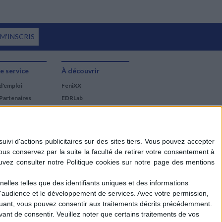
 M'INSCRIS
e service
À découvrir
d'emploi
FeniXX
Partenaires
EDRLab
RetroNews
BnF : portail des métiers
du livre
Cercle de la librairie
Les chèques cadeaux
Mollat
elles telles que des identifiants uniques et des informations
d'audience et le développement de services.
Avec votre permission,
iquant, vous pouvez consentir aux traitements décrits précédemment.
ant de consentir.
Veuillez noter que certains traitements de vos