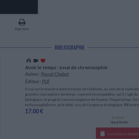
LITTÉRATURE DE VOYAGE
Dictionnaires Français
Histoire moderne
Relations et politiques
internationales
Dictionnaires Bilingues
Récits des voyageurs et des
Histoire contemporaine
explorateurs
Sécurité nationale - Défense
Langues universitaires -
BIOGRAPHIES HISTORIQUES
Dictionnaires et méthodes
ECOLOGIE - ENVIRONNEMENT
Biographies historiques
Méthodes Langues Grand public
Imprimer
Ecologie
Français langues étrangères
HISTOIRE - GÉNÉRALITÉS
Historiographie
BIBLIOGRAPHIE
Etudes historiques
Généalogie - Héraldique
Franc-maçonnerie
Avoir le temps : essai de chronosophie
Auteur :
Pascal Chabot
Éditeur :
PUF
Essai sur la manière dont le temps de l'individu, au sein de la civilisa
grandes conceptions du temps, souvent incompatibles, qu'il s'agit de 
biologique, le progrès comme exigence de l'avenir, l'hypertemps, lié à
technocapitalisme, et le délai, issu de l'urgence écologique. ©Electr
17,00 €
En stock *
*stock limité
AJOUTER AU PANIER