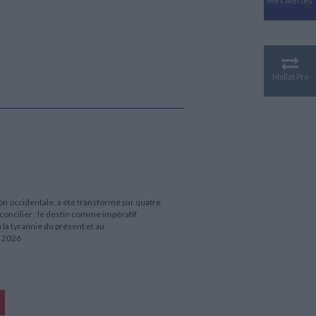
Mes Alertes
Antiquité
Mythologies
GÉOGRAPHIE
Géographie - Démographie -
Territoire
Mollat Pro
CULTURE SCIENTIFIQUE
Essais scientifique
Astronomie
tion occidentale, a été transformé par quatre
concilier : le destin comme impératif
 la tyrannie du présent et au
e 2026