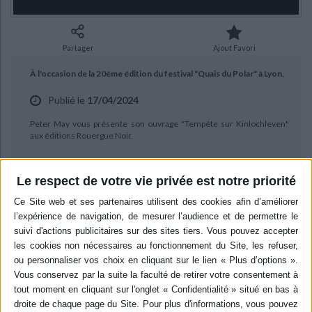
Ecologie - Environnement
Danse
Religions - Spiritualités
Bibliothèque de la Pléiade
Critique et histoire littéraire
Histoire de France
Biographies historiques
Classiques scolaires
Littérature ancienne et médiévale
Partager
Ajout Favori
Histoire - Généralités
Histoire des pays
Littérature de voyage
Audio - Livres lus
À l'occasion de la 20ème édition du festival "Quais du Polar" à Lyon,
Histoire ancienne
Géographie
Littérature en version originale
Humour
Publié le
17/04/2024
Culture scientifique
Peter May vous présente son ouvrage "Tempête sur Kinlochleven"
aux éditions Rouergue Noir.
Le respect de votre vie privée est notre priorité
BIBLIOGRAPHIE
Tempête sur Kinlochleven
Auteur :
Peter May
Éditeur :
Rouergue
Policier de Glasgow, Cameron Brodie est un
homme veuf et solitaire qui n'a plus que six