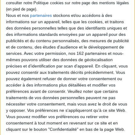
mois à vivre. Lorsque son chef lui donne
pour mission d'enquêter sur la mort de
Charles Younger, un journaliste
Nous et nos
partenaires
stockons et/ou accédons à des
d'investigation retrouvé mort à l'intérieur
informations sur un appareil, telles que les cookies, et traitons
d'un tunnel de glace dans les Highlands, il
des données personnelles telles que des identifiants uniques et
accepte dans l'espoir de revoir sa fille,
Addie, installée dans les Mamores.
des informations standards envoyées par un appareil pour des
©Electre 2026
publicités et du contenu personnalisés, des mesures de publicité
22,80 €
et de contenu, des études d'audience et le développement de
Disponible chez l'éditeur
services.
Avec votre permission, nos 162 partenaires et nous-
mêmes pouvons utiliser des données de géolocalisation
AJOUTER AU PANIER
précises et d’identification par scan d'appareil. En cliquant, vous
pouvez consentir aux traitements décrits précédemment. Vous
pouvez également refuser de donner votre consentement ou
Découvrez nos Newsletters Mollat !
accéder à des informations plus détaillées et modifier vos
préférences avant de consentir.
Veuillez noter que certains
traitements de vos données personnelles peuvent ne pas
JE M'INSCRIS
nécessiter votre consentement, mais vous avez le droit de vous
y opposer. Vos préférences ne s'appliqueront qu’à ce site Web.
Vous pouvez modifier vos préférences ou retirer votre
Informations pratiques
consentement à tout moment en revenant sur ce site et en
Conditions d'utilisation du site
cliquant sur le bouton "Confidentialité" en bas de la page Web.