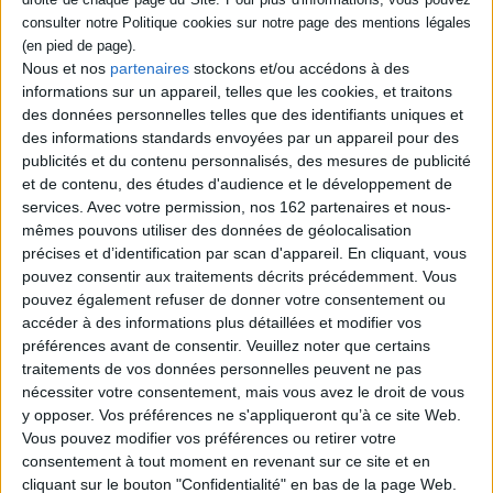
travaillait, vit reclus dans sa maison qu'il ne
quitte que pour aller faire ses courses
hebdomadaires. Le reste du temps, il
Nous et nos
partenaires
stockons et/ou accédons à des
s'occupe en découpant et en archivant des
informations sur un appareil, telles que les cookies, et traitons
articles de presse. Un jour, il rouvre le
dossier Franziska, alias Fabienne, une amie
des données personnelles telles que des identifiants uniques et
chanteuse de variétés perdue de vue
des informations standards envoyées par un appareil pour des
depuis trente ans, et la recontacte. ©Electre
publicités et du contenu personnalisés, des mesures de publicité
2026
et de contenu, des études d'audience et le développement de
20,00 €
services.
Avec votre permission, nos 162 partenaires et nous-
En stock *
mêmes pouvons utiliser des données de géolocalisation
*stock limité
précises et d’identification par scan d'appareil. En cliquant, vous
AJOUTER AU PANIER
pouvez consentir aux traitements décrits précédemment. Vous
pouvez également refuser de donner votre consentement ou
accéder à des informations plus détaillées et modifier vos
Découvrez nos Newsletters Mollat !
préférences avant de consentir.
Veuillez noter que certains
traitements de vos données personnelles peuvent ne pas
nécessiter votre consentement, mais vous avez le droit de vous
JE M'INSCRIS
y opposer. Vos préférences ne s'appliqueront qu’à ce site Web.
Vous pouvez modifier vos préférences ou retirer votre
consentement à tout moment en revenant sur ce site et en
Informations pratiques
cliquant sur le bouton "Confidentialité" en bas de la page Web.