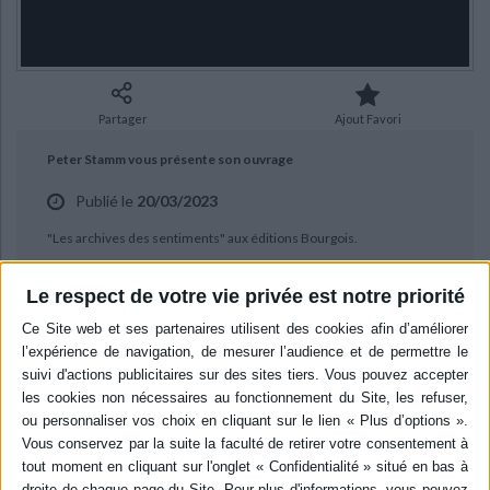
Ecologie - Environnement
Danse
Religions - Spiritualités
Bibliothèque de la Pléiade
Critique et histoire littéraire
Histoire de France
Biographies historiques
Classiques scolaires
Littérature ancienne et médiévale
Histoire - Généralités
Histoire des pays
Littérature de voyage
Audio - Livres lus
Partager
Ajout Favori
Histoire ancienne
Géographie
Littérature en version originale
Humour
Peter Stamm vous présente son ouvrage
Culture scientifique
Publié le
20/03/2023
"Les archives des sentiments" aux éditions Bourgois.
Le respect de votre vie privée est notre priorité
BIBLIOGRAPHIE
Les archives des sentiments
Auteur :
Peter Stamm
Éditeur :
Bourgois
Un archiviste, licencié du journal où il