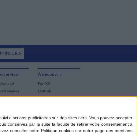
 M'INSCRIS
e service
À découvrir
d'emploi
FeniXX
Partenaires
EDRLab
RetroNews
BnF : portail des métiers
du livre
Cercle de la librairie
Les chèques cadeaux
Mollat