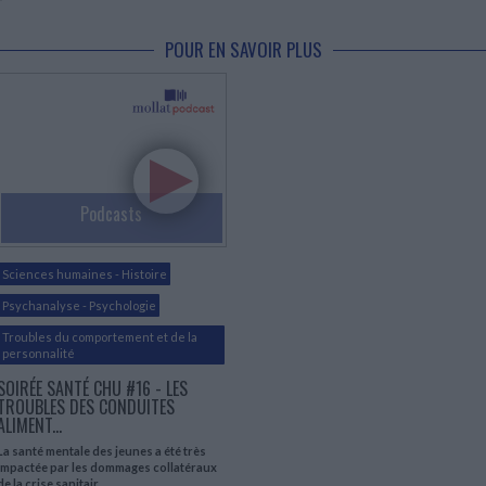
POUR EN SAVOIR PLUS
Podcasts
Sciences humaines - Histoire
Psychanalyse - Psychologie
Troubles du comportement et de la
personnalité
SOIRÉE SANTÉ CHU #16 - LES
TROUBLES DES CONDUITES
ALIMENT...
La santé mentale des jeunes a été très
impactée par les dommages collatéraux
de la crise sanitair...