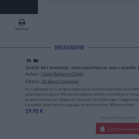
LITTÉRATURE DE VOYAGE
Dictionnaires Français
Histoire moderne
Relations et politiques
internationales
Dictionnaires Bilingues
Récits des voyageurs et des
Histoire contemporaine
explorateurs
Sécurité nationale - Défense
Langues universitaires -
BIOGRAPHIES HISTORIQUES
Dictionnaires et méthodes
ECOLOGIE - ENVIRONNEMENT
Biographies historiques
Méthodes Langues Grand public
Imprimer
Ecologie
Français langues étrangères
HISTOIRE - GÉNÉRALITÉS
Historiographie
BIBLIOGRAPHIE
Etudes historiques
Généalogie - Héraldique
Franc-maçonnerie
Guérir de l'anorexie : mon expérience, mes conseils
Auteur :
Claire Barberis-Giletti
Éditeur :
De Boeck supérieur
En s'appuyant sur sa propre expérience, l'auteure présente une méth
anorexiques à guérir. Elle donne notamment des conseils pour renouer
propres ressources, dépasser ses peurs et ses blocages, réapprendr
l'accepter. Avec des témoignages et des exercices. ©Electre 2026
19,95 €
Disponible chez l'éditeur
AJOUTER AU PANIER