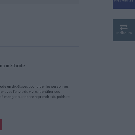
Mes Alertes
Antiquité
Mythologies
GÉOGRAPHIE
Géographie - Démographie -
Territoire
Mollat Pro
CULTURE SCIENTIFIQUE
Essais scientifique
Astronomie
, ma méthode
ode en dix étapes pour aider les personnes
 avec l'envie de vivre, identifier ses
e à manger ou encore reprendre du poids et