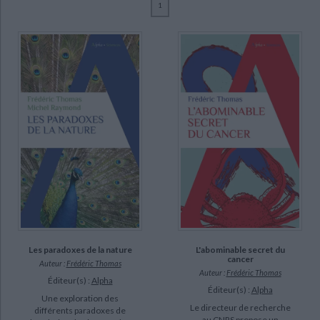
1
Ecologie - Environnement
Danse
Religions - Spiritualités
Bibliothèque de la Pléiade
Critique et histoire littéraire
Thomas, Frédéric (12)
Histoire de France
Biographies historiques
Raymond, Michel (7)
Classiques scolaires
Littérature ancienne et médiévale
Histoire - Généralités
Histoire des pays
Pujas, Sophie (4)
Littérature de voyage
Audio - Livres lus
Blondel, Jacques (2)
Histoire ancienne
Géographie
Littérature en version originale
Humour
Guégan, Jean-François (2)
Culture scientifique
Lefevre, Thierry (2)
Pujol, Pascal (2)
Renaud, François (2)
SUPPORT
livre (10)
Les paradoxes de la nature
L'abominable secret du
poche (2)
CHARGEMENT...
cancer
Auteur :
Frédéric Thomas
Auteur :
Frédéric Thomas
Éditeur(s) :
Alpha
Éditeur(s) :
Alpha
SÉRIE
Une exploration des
Le directeur de recherche
différents paradoxes de
au CNRS propose un