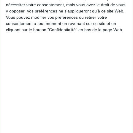
aborde les connaissances
nécessiter votre consentement, mais vous avez le droit de vous
actuelles de l'influence des
actuelles de l'influence des
parasites sur l'écologie et
y opposer. Vos préférences ne s'appliqueront qu’à ce site Web.
parasites sur l'écologie et
l'évolution des organismes
Vous pouvez modifier vos préférences ou retirer votre
l'évolution des organismes
libres. Propose des chapitres
consentement à tout moment en revenant sur ce site et en
libres. Propose des chapitres
thématiques comme la
thématiques comme la
cliquant sur le bouton "Confidentialité" en bas de la page Web.
diversité des modes de vie
diversité des modes de vie
des parasites et les
des parasites et les
conséquences sur la
conséquences sur la
régulation, l...
régulation, l...
52,00 €
58,90 €
Indisponible
Indisponible