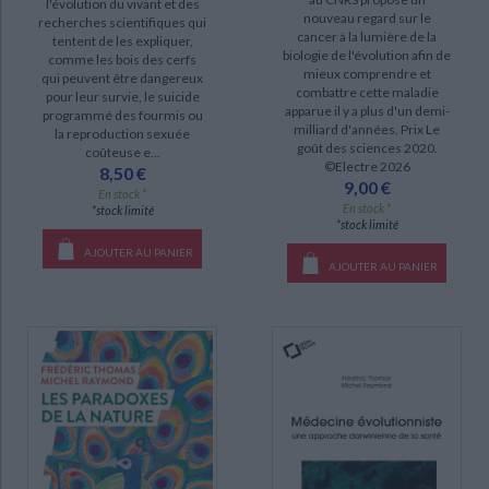
l'évolution du vivant et des
nouveau regard sur le
DISPONIBILITÉ
recherches scientifiques qui
cancer à la lumière de la
tentent de les expliquer,
biologie de l'évolution afin de
comme les bois des cerfs
disponible (9)
mieux comprendre et
qui peuvent être dangereux
combattre cette maladie
epuise (3)
pour leur survie, le suicide
apparue il y a plus d'un demi-
programmé des fourmis ou
milliard d'années. Prix Le
la reproduction sexuée
goût des sciences 2020.
coûteuse e...
©Electre 2026
8,50 €
9,00 €
En stock *
En stock *
*stock limité
*stock limité
AJOUTER AU PANIER
AJOUTER AU PANIER