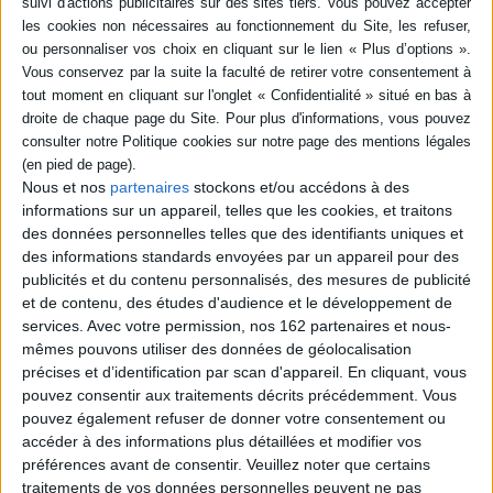
AJOUTER AU PANIER
Nous et nos
partenaires
stockons et/ou accédons à des
informations sur un appareil, telles que les cookies, et traitons
des données personnelles telles que des identifiants uniques et
des informations standards envoyées par un appareil pour des
publicités et du contenu personnalisés, des mesures de publicité
et de contenu, des études d'audience et le développement de
services.
Avec votre permission, nos 162 partenaires et nous-
mêmes pouvons utiliser des données de géolocalisation
précises et d’identification par scan d'appareil. En cliquant, vous
Ecologie et évolution des
Ecologie et évolution des
systèmes parasités : cours
pouvez consentir aux traitements décrits précédemment. Vous
systèmes parasités : cours
Auteur :
Frédéric Thomas
pouvez également refuser de donner votre consentement ou
Auteur :
Frédéric Thomas
accéder à des informations plus détaillées et modifier vos
Éditeur(s) :
De Boeck
Éditeur(s) :
De Boeck
supérieur
préférences avant de consentir.
Veuillez noter que certains
Un manuel synthétique qui
traitements de vos données personnelles peuvent ne pas
Un manuel synthétique qui
aborde les connaissances