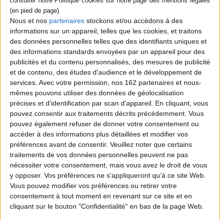
Nous et nos
partenaires
stockons et/ou accédons à des
informations sur un appareil, telles que les cookies, et traitons
Les caractères de civilité :
des données personnelles telles que des identifiants uniques et
typographie & calligraphie
sous l'Ancien Régime :
des informations standards envoyées par un appareil pour des
Annales de Bretagne et des
France XVIe-XIXe siècles
pays de l'Ouest, n° 132-4.
publicités et du contenu personnalisés, des mesures de publicité
Auteur :
Rémi Jimenes
Livres et bibliothèques du
Maine et du Val de Loire
et de contenu, des études d'audience et le développement de
Éditeur(s) :
Atelier
Éditeur(s) :
Presses
services.
Avec votre permission, nos 162 partenaires et nous-
Perrousseaux
universitaires de Rennes
mêmes pouvons utiliser des données de géolocalisation
Cet ouvrage revient sur
Un numéro consacré à
précises et d’identification par scan d'appareil. En cliquant, vous
l'histoire des caractères de
l'histoire du livre ainsi que
civilité, une typologie qui
pouvez consentir aux traitements décrits précédemment. Vous
des bibliothèques dans le
constitue l'une des
pouvez également refuser de donner votre consentement ou
Maine et le Val de Loire
imitations les plus réussies
accéder à des informations plus détaillées et modifier vos
depuis le Moyen Age. Divers
de l'écriture manuscrite.
sujets sont abordés : les
préférences avant de consentir.
Veuillez noter que certains
Depuis la Renaissance
imprimeurs et les libraires,
jusqu'au milieu du XIXe
traitements de vos données personnelles peuvent ne pas
les collections, le
siècle, cette étude explore
nécessiter votre consentement, mais vous avez le droit de vous
fonctionnement des
les modalités de leur
y opposer. Vos préférences ne s'appliqueront qu’à ce site Web.
bibliothèques, entre autres.
utilisation. ©E...
©Electre 2026
Vous pouvez modifier vos préférences ou retirer votre
29,50 €
20,00 €
consentement à tout moment en revenant sur ce site et en
Expédié sous 10 à 15 j.
Expédié sous 10 à 15 j.
cliquant sur le bouton "Confidentialité" en bas de la page Web.
AJOUTER AU PANIER