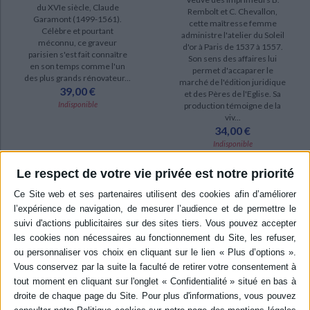
du XVIe siècle, Claude
Rembolt et C. Chevallon,
DISPONIBILITÉ
Garamont (1499-1561).
cette maîtresse femme
Célèbre et pourtant
administre l'atelier du Soleil
disponible (4)
méconnu, ce graveur
d'or à Paris de 1537 à 1557.
parisien s'est fait connaître
Son sens des affaires lui
epuise (2)
en son temps comme l'un
permet d'accaparer le
des plus grands rénovateur...
marché de l'édition juridique
39,00 €
et des Pères de l'Eglise. Sa
Indisponible
production témoigne de la
viv...
34,00 €
Indisponible
Le respect de votre vie privée est notre priorité