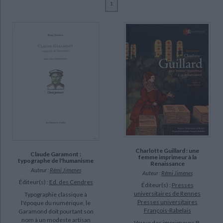
1
Ecologie - Environnement
Danse
Religions - Spiritualités
Bibliothèque de la Pléiade
Critique et histoire littéraire
Jimenes, Rémi (6)
Histoire de France
Biographies historiques
Boudon-Machuel, Marion (1)
Classiques scolaires
Littérature ancienne et médiévale
Histoire - Généralités
Histoire des pays
Chartier, Roger (1)
Littérature de voyage
Audio - Livres lus
Jammes, André (1)
Histoire ancienne
Géographie
Littérature en version originale
Humour
CHARGEMENT...
Legaré, Catherine (1)
Culture scientifique
Pierazzo, Elena (1)
Rech, Régis (1)
Ruellet, Aurélien (1)
SUPPORT
Charlotte Guillard : une
Claude Garamont :
femme imprimeur à la
typographe de l'humanisme
livre (5)
Renaissance
Auteur :
Rémi Jimenes
Auteur :
Rémi Jimenes
revue (1)
Éditeur(s) :
Ed. des Cendres
Éditeur(s) :
Presses
universitaires de Rennes
Typographie classique à
Presses universitaires
SÉRIE
l'époque du numérique, le
François-Rabelais
Garamond doit pourtant son
nom à un modeste artisan
Veuve des imprimeurs B.