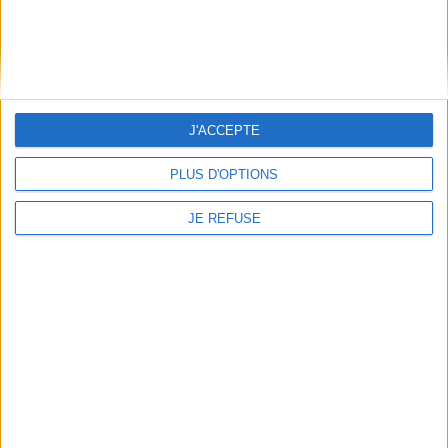
Informations pratiques
Conditions d'utilisation du site
Qui sommes-nous
J'ACCEPTE
Mentions Légales
Frais de port & Livraison
PLUS D'OPTIONS
Conditions Générales de Vente
JE REFUSE
À votre service
Offres d'emploi
Offres Partenaires
À découvrir
FeniXX
EDRLab
RetroNews
BnF : portail des métiers du livre