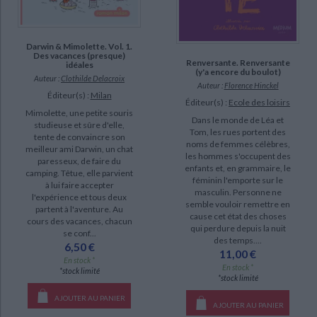
Darwin & Mimolette. Vol. 1.
Des vacances (presque)
Renversante. Renversante
idéales
(y'a encore du boulot)
Auteur :
Clothilde Delacroix
Auteur :
Florence Hinckel
Éditeur(s) :
Milan
Éditeur(s) :
Ecole des loisirs
Mimolette, une petite souris
Dans le monde de Léa et
studieuse et sûre d'elle,
Tom, les rues portent des
tente de convaincre son
noms de femmes célèbres,
meilleur ami Darwin, un chat
les hommes s'occupent des
paresseux, de faire du
enfants et, en grammaire, le
camping. Têtue, elle parvient
féminin l'emporte sur le
à lui faire accepter
masculin. Personne ne
l'expérience et tous deux
semble vouloir remettre en
partent à l'aventure. Au
cause cet état des choses
cours des vacances, chacun
qui perdure depuis la nuit
se conf...
des temps....
6,50 €
11,00 €
En stock *
En stock *
*stock limité
*stock limité
AJOUTER AU PANIER
AJOUTER AU PANIER