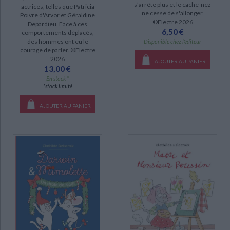
s’arrête plus et le cache-nez
actrices, telles que Patricia
ne cesse de s'allonger.
Poivre d'Arvor et Géraldine
©Electre 2026
Depardieu. Face à ces
6,50 €
comportements déplacés,
des hommes ont eu le
Disponible chez l'éditeur
courage de parler. ©Electre
2026
AJOUTER AU PANIER
13,00 €
En stock *
*stock limité
AJOUTER AU PANIER