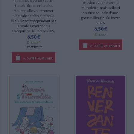
famille de Sidonie Souris.
passion avec son amie
Lassée de les entendre
Mimolette, mais celle-ci
Darwin & Mimolette (3)
pleurer, elle veut trouver
souffre soudain d'une
une cabane rien que pour
Les mésaventures d'Emilien (1)
grosse allergie. ©Electre
elle. Elle n'est cependant pas
2026
Marie-Lucide & Georges (1)
la seule à chercher la
6,50 €
tranquillité. ©Electre 2026
En stock
6,50 €
DISPONIBILITÉ
En stock *
AJOUTER AU PANIER
*stock limité
disponible (48)
AJOUTER AU PANIER
epuise (13)
manquant (3)
a-paraitre (1)
CHARGEMENT...