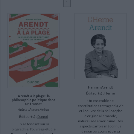
1
Ecologie - Environnement
Danse
Religions - Spiritualités
Bibliothèque de la Pléiade
Critique et histoire littéraire
Mréjen, Aurore (7)
Histoire de France
Biographies historiques
Leibovici, Martine (2)
Classiques scolaires
Littérature ancienne et médiévale
Histoire - Généralités
Histoire des pays
Arendt, Hannah (1)
Littérature de voyage
Audio - Livres lus
Crémades, Sophie (1)
Histoire ancienne
Géographie
Littérature en version originale
Humour
Devauchelle, Bernard (1)
Culture scientifique
Jaspers, Karl (1)
Mannoni, Olivier (1)
CHARGEMENT...
Mitscherlich, Alexander (1)
SUPPORT
Hannah Arendt
Éditeur(s) :
Herne
Arendt à la plage : la
livre (6)
philosophie politique dans
Un ensemble de
un transat
contributions retraçant la vie
poche (1)
Auteur :
Aurore Mréjen
et l'oeuvre de la philosophe
d'origine allemande,
Éditeur(s) :
Dunod
naturalisée américaine. Des
SÉRIE
En se fondant sur sa
aspects parfois méconnus
biographie, l'ouvrage étudie
de son parcours et de sa