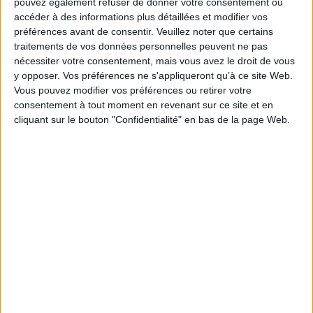
pouvez également refuser de donner votre consentement ou
AJOUTER AU PANIER
accéder à des informations plus détaillées et modifier vos
préférences avant de consentir.
Veuillez noter que certains
traitements de vos données personnelles peuvent ne pas
nécessiter votre consentement, mais vous avez le droit de vous
y opposer. Vos préférences ne s'appliqueront qu’à ce site Web.
Vous pouvez modifier vos préférences ou retirer votre
consentement à tout moment en revenant sur ce site et en
cliquant sur le bouton "Confidentialité" en bas de la page Web.
La figure de l'homme :
L'appel du visage
Hannah Arendt et
Auteur :
Aurore Mréjen
Emmanuel Levinas
Éditeur(s) :
Armand Colin
Auteur :
Aurore Mréjen
Éditeur(s) :
Editions du Palio
Associer le visage à l'identité
est courant dans l'espace
Cette étude présente une