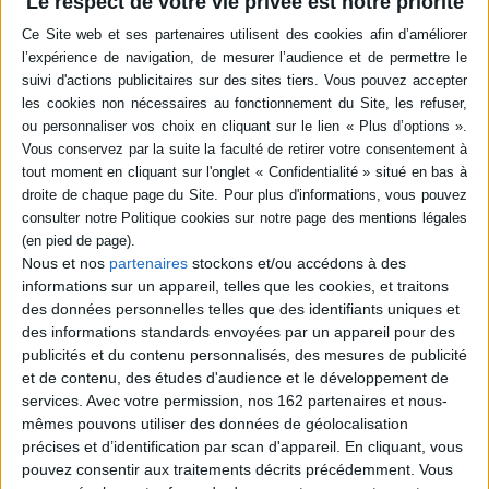
Le respect de votre vie privée est notre priorité
Faire face, faire visage :
Amiens, Hôpital Nord, dix
Introduction à Hannah
ans après la première greffe
Arendt
Éditeur(s) :
Encre marine
Auteur :
Aurore Mréjen
Les témoignages de
Éditeur(s) :
La Découverte
plusieurs personnes qui ont
Une introduction à l'oeuvre
vécu des greffes de visage
de cette philosophe du XXe
selon différents points de
siècle qui a analysé les
vue : une patiente greffée,
Nous et nos
partenaires
stockons et/ou accédons à des
événements de son époque,
un chirurgien ou encore un
informations sur un appareil, telles que les cookies, et traitons
les totalitarismes, la crise
psychiatre accompagnant les
des données personnelles telles que des identifiants uniques et
des droits de l'homme ou la
patients. Elles abordent
société de masse moderne.
des informations standards envoyées par un appareil pour des
notamment les
L'auteure explore les
problématiques du don, de
publicités et du contenu personnalisés, des mesures de publicité
dimensions politiques et
l'identité, de la ...
et de contenu, des études d'audience et le développement de
morales de sa pensée, qui
23,00 €
services.
Avec votre permission, nos 162 partenaires et nous-
demeu...
Expédié sous 10 à 15 j.
11,00 €
mêmes pouvons utiliser des données de géolocalisation
En stock *
précises et d’identification par scan d'appareil. En cliquant, vous
AJOUTER AU PANIER
*stock limité
pouvez consentir aux traitements décrits précédemment. Vous