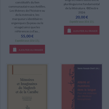
constitutifs du lien
plurilinguisme fondamental
communautaire aux Antilles.
de la littérature. ©Electre
Les thèmes de l'histoire ou
DISPONIBILITÉ
2026
de la mémoire, les
20,00 €
marqueurs identitaires
disponible (11)
Expédié sous 10 à 15 j.
organiques (la peau ou le
visage) ainsi que les
epuise (2)
AJOUTER AU PANIER
références à d'au...
55,00 €
manquant (1)
Expédié sous 10 à 15 j.
AJOUTER AU PANIER