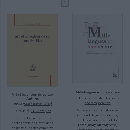
1
Ecologie - Environnement
Danse
Religions - Spiritualités
Bibliothèque de la Pléiade
Critique et histoire littéraire
Kassab-Charfi, Samia (14)
Histoire de France
Biographies historiques
Bahi, Mohamed (2)
Classiques scolaires
Littérature ancienne et médiévale
Histoire - Généralités
Histoire des pays
Boudart, Laurence (1)
Littérature de voyage
Audio - Livres lus
Bouhdiba, Abdelwahab (1)
Histoire ancienne
Géographie
Littérature en version originale
Humour
Castro, Idoli (1)
Culture scientifique
Céry, Loïc (1)
Eadie, Emile (1)
Khedher, Adel (1)
SUPPORT
Mille langues et une oeuvre
livre (11)
Art et invention de soi aux
Éditeur(s) :
Ed. des Archives
Antilles
contemporaines
IAD (3)
Auteur :
Samia Kassab-Charfi
A travers des contributions
Éditeur(s) :
H. Champion
relevant de genres divers,
Recueil d'articles sur les
SÉRIE
de l'essai au poème et du
représentations littéraires
témoignage au fragment,
et artistiques des concepts
CHARGEMENT...
Littératures francophones au présent (1)
vingt écrivains illustrent le