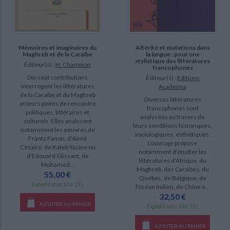
Mémoires et imaginaires du
Altérité et mutations dans
Maghreb et de la Caraïbe
la langue : pour une
stylistique des littératures
Éditeur(s) :
H. Champion
francophones
Dix-sept contributions
Éditeur(s) :
Editions
interrogent les littératures
Academia
de la Caraïbe et du Maghreb
Diverses littératures
et leurs points de rencontre
francophones sont
politiques, littéraires et
analysées au travers de
culturels. Elles analysent
leurs conditions historiques,
notamment les oeuvres de
sociologiques, esthétiques.
Frantz Fanon, d'Aimé
L'ouvrage propose
Césaire, de Kateb Yacine ou
notamment d'étudier les
d'Edouard Glissant, de
littératures d'Afrique, du
Mohamed...
Maghreb, des Caraïbes, du
55,00 €
Québec, de Belgique, de
Expédié sous 10 à 15 j.
l'océan Indien, de Chine e...
32,50 €
AJOUTER AU PANIER
Expédié sous 10 à 15 j.
AJOUTER AU PANIER