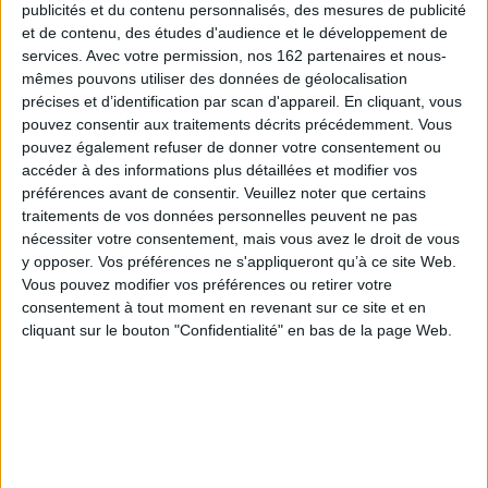
genre qui a subi des
publicités et du contenu personnalisés, des mesures de publicité
et leurs points de rencontre
évolutions dans l'histoire
et de contenu, des études d'audience et le développement de
politiques, littéraires et
littéraire du XXe siècle. Des
culturels. ©Electre 2026
services.
Avec votre permission, nos 162 partenaires et nous-
transformations liées à la
75,00 €
mêmes pouvons utiliser des données de géolocalisation
modernité industrielle et
Indisponible
historique, aux translations
précises et d’identification par scan d'appareil. En cliquant, vous
par rapport à la diaspora e...
pouvez consentir aux traitements décrits précédemment. Vous
58,75 €
pouvez également refuser de donner votre consentement ou
Disponible chez l'éditeur
accéder à des informations plus détaillées et modifier vos
préférences avant de consentir.
Veuillez noter que certains
AJOUTER AU PANIER
traitements de vos données personnelles peuvent ne pas
nécessiter votre consentement, mais vous avez le droit de vous
y opposer. Vos préférences ne s'appliqueront qu’à ce site Web.
Vous pouvez modifier vos préférences ou retirer votre
consentement à tout moment en revenant sur ce site et en
cliquant sur le bouton "Confidentialité" en bas de la page Web.