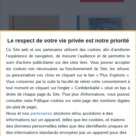
Le respect de votre vie privée est notre priorité
Les sagas dans les
littératures francophones
Mémoires et imaginaires du
et lusophones au XXe siècle
Maghreb et de la Caraïbe
Nous et nos
partenaires
stockons et/ou accédons à des
Éditeur(s) :
PIE-Peter Lang
Éditeur(s) :
H. Champion
informations sur un appareil, telles que les cookies, et traitons
Terme galvaudé, "saga" a un
Dix-sept contributions
des données personnelles telles que des identifiants uniques et
sens plus large dans son
interrogent les littératures
emploi ordinaire. C'est un
des informations standards envoyées par un appareil pour des
de la Caraïbe et du Maghreb