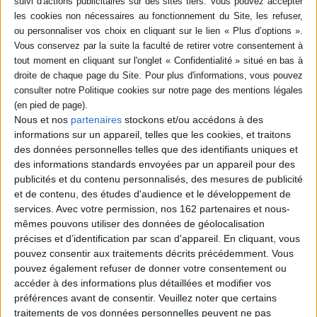
Bordeaux : pont Jacques-
Chaban-Delmas : un pont
s'élève dans la ville
Auteur :
Jean-Paul Vigneaud
Les albâtres de Saint-Michel
Éditeur(s) :
Sud-Ouest
: histoire d'un vol presque
parfait : l'extraordinaire
L'auteur invite à découvrir le
aventure racontée par ceux
Nous et nos
partenaires
stockons et/ou accédons à des
nouveau pont levant
qui l'ont vécue, 1984-2019
informations sur un appareil, telles que les cookies, et traitons
bordelais, l'un des plus
Auteur :
Jean-Paul Vigneaud
grands d'Europe, conçu pour
des données personnelles telles que des identifiants uniques et
Éditeur(s) :
Dossiers
mettre en valeur le
des informations standards envoyées par un appareil pour des
d'Aquitaine
patrimoine architectural de
publicités et du contenu personnalisés, des mesures de publicité
Bordeaux et ayant nécessité
L'histoire du vol des albâtres
et de contenu, des études d'audience et le développement de
cinq ans d'études et de
survenu en 1984 à la
services.
Avec votre permission, nos 162 partenaires et nous-
travaux. Avec des
basilique Saint-Michel de
photographies illustrant
mêmes pouvons utiliser des données de géolocalisation
Bordeaux. L'ouvrage est
chaque étape du chan...
émaillé de témoignages
précises et d’identification par scan d'appareil. En cliquant, vous
9,90 €
recueillis entre 1993, année
pouvez consentir aux traitements décrits précédemment. Vous
de la découverte du crime,
En stock *
pouvez également refuser de donner votre consentement ou
*stock limité
et 2019, qui marque la
accéder à des informations plus détaillées et modifier vos
remise officielle des
oeuvres à l'occasion des
préférences avant de consentir.
Veuillez noter que certains
AJOUTER AU PANIER
journées du patr...
traitements de vos données personnelles peuvent ne pas