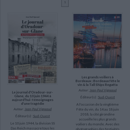
1
Ecologie - Environnement
Danse
Religions - Spiritualités
Bibliothèque de la Pléiade
Critique et histoire littéraire
Vigneaud, Jean-Paul (7)
Histoire de France
Biographies historiques
Bonnaud, Guillaume (3)
Classiques scolaires
Littérature ancienne et médiévale
Histoire - Généralités
Histoire des pays
Caumes, Philippe (2)
Littérature de voyage
Audio - Livres lus
Caldwell, Angela (1)
Histoire ancienne
Géographie
Littérature en version originale
Humour
Koziol, Hilary (1)
Culture scientifique
Maupilé, Laurent (1)
CHARGEMENT...
Sadry, Benoît (1)
SUPPORT
Les grands voiliers à
Bordeaux : Bordeaux fête le
vin & la Tall Ships Regatta
livre (7)
Auteur :
Jean-Paul Vigneaud
Le journal d'Oradour-sur-
Glane, du 10 juin 1944 à
Éditeur(s) :
Sud-Ouest
aujourd'hui : témoignages
SÉRIE
d'une tragédie
A l'occasion de la vingtième
Auteur :
Jean-Paul Vigneaud
Fête du vin, du 14 au 18 juin
2018, la cité girondine
Éditeur(s) :
Sud-Ouest
DISPONIBILITÉ
accueille les plus grands
Le 10 juin 1944, la division SS
voiliers du monde. Avec des
Das Reich massacre tous les
epuise (5)
photographies des festivités