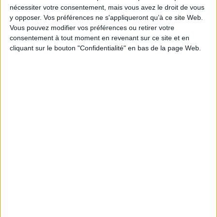
10,00 €
nécessiter votre consentement, mais vous avez le droit de vous
Indisponible
y opposer. Vos préférences ne s'appliqueront qu’à ce site Web.
Vous pouvez modifier vos préférences ou retirer votre
consentement à tout moment en revenant sur ce site et en
cliquant sur le bouton "Confidentialité" en bas de la page Web.
La Cité du vin : un monde de
Bordeaux fête le vin : une
cultures
belle histoire. Bordeaux
wine festival : a great story
Auteur :
Jean-Paul Vigneaud
Auteur :
Laurent Maupilé
Éditeur(s) :
Sud-Ouest
Éditeur(s) :
Sud-Ouest
A l'occasion de son
ouverture à Bordeaux le 1er
Histoire de la manifestation,
juin 2016, cet ouvrage invite
créée en 1998, qui fait
à découvrir la Cité du vin, un
découvrir les vins du
lieu entièrement dédié aux
Bordelais, tous les deux ans,
cultures du vin dans le
sur les quais de la Garonne à