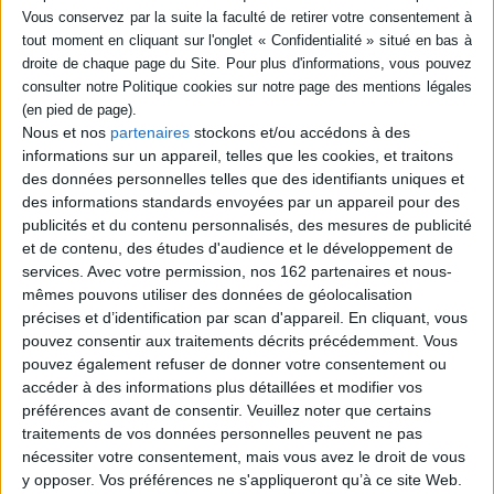
Nous et nos
partenaires
stockons et/ou accédons à des
informations sur un appareil, telles que les cookies, et traitons
des données personnelles telles que des identifiants uniques et
des informations standards envoyées par un appareil pour des
publicités et du contenu personnalisés, des mesures de publicité
et de contenu, des études d'audience et le développement de
services.
Avec votre permission, nos 162 partenaires et nous-
Fantaisies folliculaires
mêmes pouvons utiliser des données de géolocalisation
Je ne couche jamais le
Auteur :
Coco
précises et d’identification par scan d'appareil. En cliquant, vous
premier soir, toujours la
Éditeur(s) :
Le Monte-en-l'air
veille
pouvez consentir aux traitements décrits précédemment. Vous
Auteur :
Aurélie Stefani
Des planches mettant en
pouvez également refuser de donner votre consentement ou
scène des femmes libres,
Éditeur(s) :
la Musardine
accéder à des informations plus détaillées et modifier vos
mutines et langoureuses
Une immersion explicite et
préférences avant de consentir.
Veuillez noter que certains
prêtes à tout pour réaliser
poétique dans l'univers des
traitements de vos données personnelles peuvent ne pas
leurs fantasmes. ©Electre
sites de rencontres au
2026
nécessiter votre consentement, mais vous avez le droit de vous
travers de scènes vécues
15,00 €
y opposer. Vos préférences ne s'appliqueront qu’à ce site Web.
par l'autrice : anecdotes,