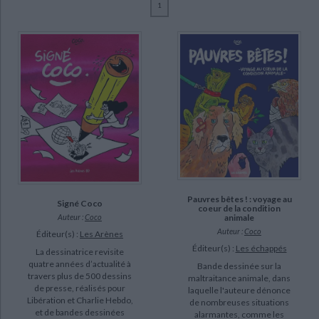
1
Ecologie - Environnement
Danse
Religions - Spiritualités
Bibliothèque de la Pléiade
Critique et histoire littéraire
Coco (12)
Histoire de France
Biographies historiques
Malka, Richard (2)
Classiques scolaires
Littérature ancienne et médiévale
Histoire - Généralités
Histoire des pays
Cerq (1)
Littérature de voyage
Audio - Livres lus
Conte, Christophe (1)
Histoire ancienne
Géographie
Littérature en version originale
Humour
Enthoven, Raphaël (1)
Culture scientifique
Farkas-Ennor, Virginia (1)
Leconte de Lisle, Charles-Marie (1)
Pierron, Agnès (1)
Pauvres bêtes ! : voyage au
Signé Coco
SUPPORT
coeur de la condition
animale
Auteur :
Coco
livre (12)
Auteur :
Coco
Éditeur(s) :
Les Arènes
CHARGEMENT...
Éditeur(s) :
Les échappés
La dessinatrice revisite
quatre années d’actualité à
Bande dessinée sur la
SÉRIE
travers plus de 500 dessins
maltraitance animale, dans
de presse, réalisés pour
laquelle l'auteure dénonce
Libération et Charlie Hebdo,
de nombreuses situations
DISPONIBILITÉ
et de bandes dessinées
alarmantes, comme les