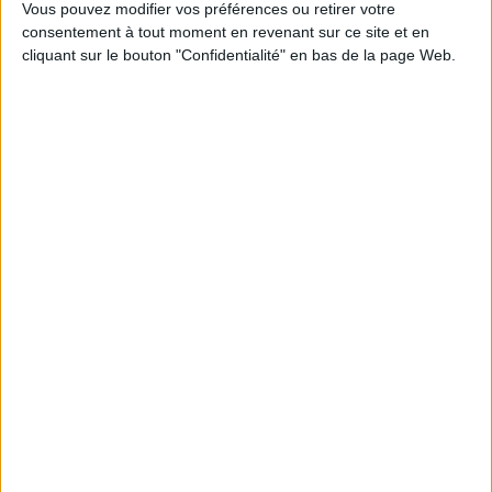
En stock *
relations sexuelles,
Vous pouvez modifier vos préférences ou retirer votre
*stock limité
rencontres à peine
consentement à tout moment en revenant sur ce site et en
romancées, entre autres.
cliquant sur le bouton "Confidentialité" en bas de la page Web.
AJOUTER AU PANIER
©Electre 2026
12,00 €
Bientôt disponible, commandez
maintenant
AJOUTER AU PANIER