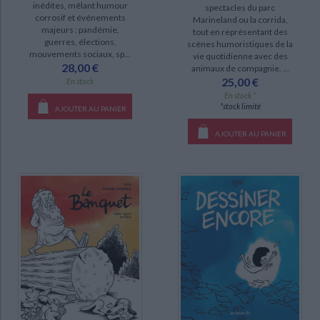
inédites, mêlant humour
spectacles du parc
corrosif et événements
disponible (5)
Marineland ou la corrida,
majeurs : pandémie,
tout en représentant des
epuise (3)
guerres, élections,
scènes humoristiques de la
mouvements sociaux, sp...
vie quotidienne avec des
a-paraitre (2)
28,00 €
animaux de compagnie. ...
25,00 €
En stock
manquant (2)
En stock *
*stock limité
AJOUTER AU PANIER
AJOUTER AU PANIER