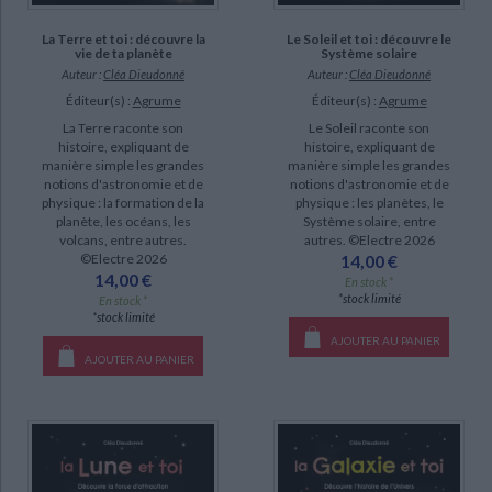
La Terre et toi : découvre la
Le Soleil et toi : découvre le
vie de ta planète
Système solaire
Auteur :
Cléa Dieudonné
Auteur :
Cléa Dieudonné
Éditeur(s) :
Agrume
Éditeur(s) :
Agrume
La Terre raconte son
Le Soleil raconte son
histoire, expliquant de
histoire, expliquant de
manière simple les grandes
manière simple les grandes
notions d'astronomie et de
notions d'astronomie et de
physique : la formation de la
physique : les planètes, le
planète, les océans, les
Système solaire, entre
volcans, entre autres.
autres. ©Electre 2026
©Electre 2026
14,00 €
14,00 €
En stock *
*stock limité
En stock *
*stock limité
AJOUTER AU PANIER
AJOUTER AU PANIER