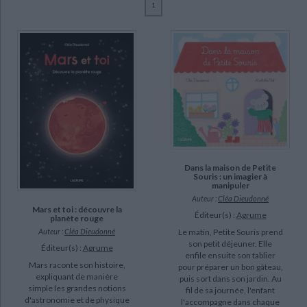
1
Ecologie - Environnement
Danse
Religions - Spiritualités
Bibliothèque de la Pléiade
Critique et histoire littéraire
Dieudonné, Cléa (20)
Histoire de France
Biographies historiques
Bel, Mathilde (1)
Classiques scolaires
Littérature ancienne et médiévale
Histoire - Généralités
Histoire des pays
Desfour, Aurélie (1)
Littérature de voyage
Audio - Livres lus
Histoire ancienne
Géographie
Littérature en version originale
Humour
SUPPORT
Culture scientifique
livre (20)
SÉRIE
Dans la maison de Petite
Souris : un imagier à
manipuler
DISPONIBILITÉ
Auteur :
Cléa Dieudonné
Mars et toi : découvre la
Éditeur(s) :
Agrume
planète rouge
disponible (12)
Le matin, Petite Souris prend
Auteur :
Cléa Dieudonné
epuise (7)
son petit déjeuner. Elle
Éditeur(s) :
Agrume
enfile ensuite son tablier
manquant (1)
Mars raconte son histoire,
pour préparer un bon gâteau,
expliquant de manière
puis sort dans son jardin. Au
simple les grandes notions
fil de sa journée, l'enfant
d'astronomie et de physique
l'accompagne dans chaque