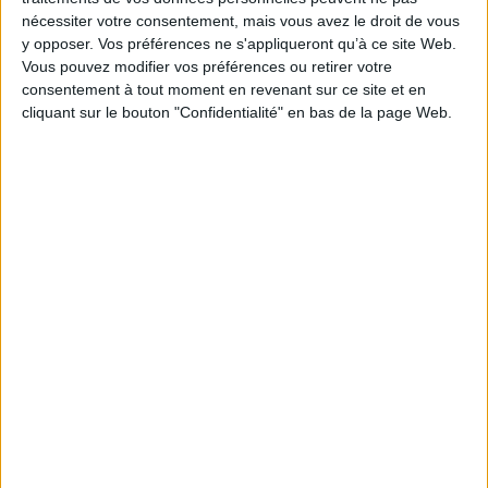
Disponible chez l'éditeur
pour le crabe, etc. Des rabats
nécessiter votre consentement, mais vous avez le droit de vous
à soulever permettent de
y opposer. Vos préférences ne s'appliqueront qu’à ce site Web.
AJOUTER AU PANIER
découvrir d'autres animaux
Vous pouvez modifier vos préférences ou retirer votre
associés à chaque milieu.
consentement à tout moment en revenant sur ce site et en
©Electre 2026
11,90 €
cliquant sur le bouton "Confidentialité" en bas de la page Web.
Disponible chez l'éditeur
AJOUTER AU PANIER
10 véhicules et leurs
Les habits
cousins
Auteur :
Aurélie Desfour