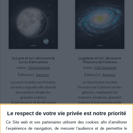
La Lune et toi : découvre la
La galaxie et toi : découvre
force d'attraction
l'histoire de l'Univers
Auteur :
Cléa Dieudonné
Auteur :
Cléa Dieudonné
Éditeur(s) :
Agrume
Éditeur(s) :
Agrume
La Lune raconte son histoire,
La Voie lactée raconte
à travers laquelle elle aborde
l'histoire de l'Univers et des
de manière simple les
galaxies, expliquant de
grandes notions
manière simple les grandes
d'astronomie et de physique
notions d'astronomie et de
: la gravité, les marées, entre
physique : la formation des
autres. ©Electre 2026
étoiles, les trous noirs, le
Le respect de votre vie privée est notre priorité
14,00 €
plasma, entre autres.
©Electre 2026
En stock *
14,00 €
*stock limité