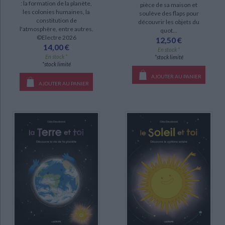
: la formation de la planète,
pièce de sa maison et
les colonies humaines, la
soulève des flaps pour
constitution de
découvrir les objets du
l'atmosphère, entre autres.
quot...
©Electre 2026
12,50 €
14,00 €
CHARGEMENT...
En stock *
En stock *
*stock limité
*stock limité
AJOUTER AU PANIER
AJOUTER AU PANIER