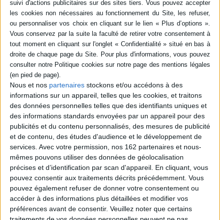
En stock *
*stock limité
AJOUTER AU PANIER
AJOUTER AU PANIER
Nous et nos
partenaires
stockons et/ou accédons à des
informations sur un appareil, telles que les cookies, et traitons
des données personnelles telles que des identifiants uniques et
des informations standards envoyées par un appareil pour des
publicités et du contenu personnalisés, des mesures de publicité
5 petits doigts vont à l'école
et de contenu, des études d'audience et le développement de
Auteur :
Cléa Dieudonné
services.
Avec votre permission, nos 162 partenaires et nous-
Éditeur(s) :
Agrume
10 animaux et leurs voisins
mêmes pouvons utiliser des données de géolocalisation
Une histoire mettant en
Auteur :
Cléa Dieudonné
précises et d’identification par scan d'appareil. En cliquant, vous
scène les cinq doigts de la
Éditeur(s) :
Agrume
pouvez consentir aux traitements décrits précédemment. Vous
main. Des trous permettent
Cet imagier présente dix
à l'enfant d'y insérer ses
pouvez également refuser de donner votre consentement ou
animaux avec leur
doigts pour jouer les
accéder à des informations plus détaillées et modifier vos
environnement : la rivière
personnages. ©Electre 2026
préférences avant de consentir.
Veuillez noter que certains
pour le crocodile, l'étable
14,90 €
traitements de vos données personnelles peuvent ne pas
pour le cochon, les rochers