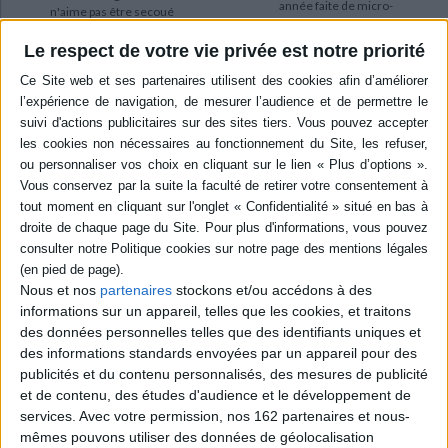
année faite de micro-
n'aime pas être secoué
événements un peu
constamment par les
magiques, montrant les
vagues. Capable de se
Le respect de votre vie privée est notre priorité
petits bonheurs fugaces du
métamorphoser au gré de
quotidien. Mention spéciale
ses envies, il devient tour à
des BolognaRagazzi awards
tour un gros caillou, un
2026 (catégorie Toddlers).
volcan, un soleil, un nuage
©Electre 2026
puis un océan, entre autres.
13,90 €
Réécriture d'un conte
En stock *
classique. ©Elec...
*stock limité
15,90 €
Indisponible
AJOUTER AU PANIER
Nous et nos
partenaires
stockons et/ou accédons à des
informations sur un appareil, telles que les cookies, et traitons
des données personnelles telles que des identifiants uniques et
des informations standards envoyées par un appareil pour des
publicités et du contenu personnalisés, des mesures de publicité
et de contenu, des études d'audience et le développement de
services.
Avec votre permission, nos 162 partenaires et nous-
mêmes pouvons utiliser des données de géolocalisation