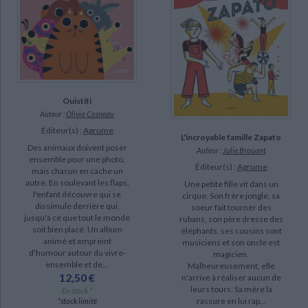
Ouistiti
Auteur :
Olivia Cosneau
Éditeur(s) :
Agrume
L'incroyable famille Zapato
Des animaux doivent poser
Auteur :
Julie Brouant
ensemble pour une photo,
Éditeur(s) :
Agrume
mais chacun en cache un
autre. En soulevant les flaps,
Une petite fille vit dans un
l'enfant découvre qui se
cirque. Son frère jongle, sa
dissimule derrière qui,
soeur fait tourner des
jusqu'à ce que tout le monde
rubans, son père dresse des
soit bien placé. Un album
éléphants, ses cousins sont
animé et empreint
musiciens et son oncle est
d'humour autour du vivre-
magicien.
ensemble et de...
Malheureusement, elle
12,50 €
n'arrive à réaliser aucun de
leurs tours. Sa mère la
En stock *
rassure en lui rap...
*stock limité