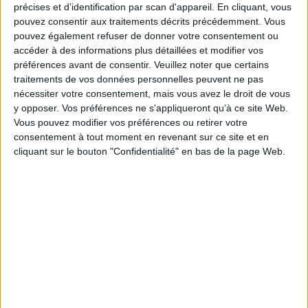
précises et d’identification par scan d'appareil. En cliquant, vous
pouvez consentir aux traitements décrits précédemment. Vous
pouvez également refuser de donner votre consentement ou
La sculptrice
accéder à des informations plus détaillées et modifier vos
Auteur :
Quentin Vijoux
préférences avant de consentir.
Veuillez noter que certains
Éditeur(s) :
Agrume
Dans ma maison
traitements de vos données personnelles peuvent ne pas
Auteur :
Orane Sigal
nécessiter votre consentement, mais vous avez le droit de vous
Jeune artiste désoeuvrée,
Coline se rend à l'exposition
Éditeur(s) :
Agrume
y opposer. Vos préférences ne s'appliqueront qu’à ce site Web.
de Sigrid Citadelle, son ex
Vous pouvez modifier vos préférences ou retirer votre
Un album en forme de
qui l'a quittée pour le grand
maison qui décrit la vie d'un
consentement à tout moment en revenant sur ce site et en
sculpteur Simon
petit garçon et de toutes les
cliquant sur le bouton "Confidentialité" en bas de la page Web.
Toraxeschine. Elle réalise
maisons qui composent son
que toutes les oeuvres
univers : son immeuble, la
présentées sont en réalité
boîte aux lettres en forme de
des sculptures réalisées à
maison, sa chambre en
partir de vrais corps humains
forme de cabane, l'école qui
tou...
constitue un peu sa
22,00 €
deuxième maison, la
En stock
caravane pou...
20,00 €
AJOUTER AU PANIER
Indisponible