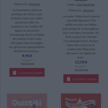
Éditeur(s) :
Agrume
Auteur :
Cléa Dieudonné
Un inventaire coloré et
Éditeur(s) :
Agrume
poétique de choses que
Le matin, Petite Souris prend
l'enfant n'aime pas, telles
son petit déjeuner. Elle
que la varicelle, les
enfile ensuite son tablier
fantômes, les crottes de
pour préparer un bon gâteau,
bique ou encore le
puis sort dans son jardin. Au
shampoing, illustré d'aplats
fil de sa journée, l'enfant
de couleur et de ronds
l'accompagne dans chaque
découpés dans les pages,
pièce de sa maison et
qui, grâce à la superposition,
soulève des flaps pour
deviennent tout au...
découvrir les objets du
9,90 €
quot...
En stock *
12,50 €
*stock limité
En stock *
*stock limité
AJOUTER AU PANIER
AJOUTER AU PANIER