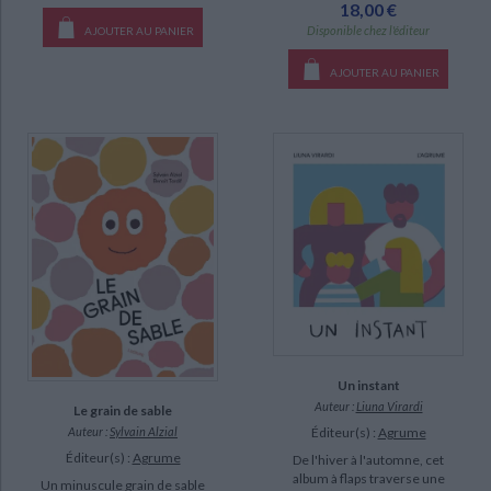
18,00 €
Disponible chez l'éditeur
AJOUTER AU PANIER
AJOUTER AU PANIER
Un instant
Auteur :
Liuna Virardi
Le grain de sable
Éditeur(s) :
Agrume
Auteur :
Sylvain Alzial
Éditeur(s) :
Agrume
De l'hiver à l'automne, cet
album à flaps traverse une
Un minuscule grain de sable