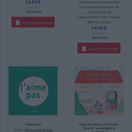
16,50 €
: la formation de la planète,
les colonies humaines, la
En stock *
Dora (6)
*stock limité
constitution de
Renard & Lapine (6)
l'atmosphère, entre autres.
©Electre 2026
AJOUTER AU PANIER
14,00 €
DISPONIBILITÉ
En stock *
*stock limité
disponible (104)
AJOUTER AU PANIER
epuise (88)
a-paraitre (8)
manquant (3)
CHARGEMENT...
J'aime pas
Dans la maison de Petite
Souris : un imagier à
Auteur :
Emmanuelle Bastien
manipuler