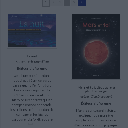
1
2
3
...
9
Ecologie - Environnement
Danse
Religions - Spiritualités
Bibliothèque de la Pléiade
Critique et histoire littéraire
Pasquier, Aude (17)
Histoire de France
Biographies historiques
Dieudonné, Cléa (15)
Classiques scolaires
Littérature ancienne et médiévale
Histoire - Généralités
Histoire des pays
Marquaire, Chloé (15)
Littérature de voyage
Audio - Livres lus
Dall'Ava, Caroline (10)
Histoire ancienne
Géographie
Littérature en version originale
Humour
Thé Tjong-Khing (7)
Culture scientifique
Wertz, Julia (7)
La nuit
Bel, Mathilde (6)
Auteur :
Lucie Brunellière
Bouzid, Myriam (6)
Éditeur(s) :
Agrume
Un album poétique dans
lequel est décrit ce qui se
SUPPORT
passe quand l'enfant dort.
Mars et toi : découvre la
Les voisins regardent la
planète rouge
livre (195)
télévision ou lisent une
Auteur :
Cléa Dieudonné
histoire aux enfants qui ne
revue (6)
Éditeur(s) :
Agrume
sont pas encore endormis,
les grillons stridulent dans la
coffret (2)
Mars raconte son histoire,
campagne, les biches
expliquant de manière
parcourent la forêt, sous le
simple les grandes notions
hul...
SÉRIE
d'astronomie et de physique