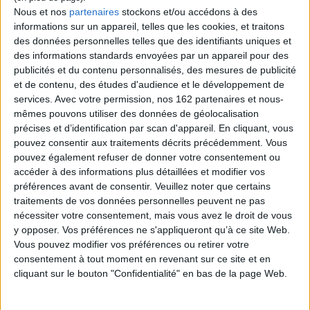
Nous et nos
partenaires
stockons et/ou accédons à des
informations sur un appareil, telles que les cookies, et traitons
des données personnelles telles que des identifiants uniques et
des informations standards envoyées par un appareil pour des
Périgord ici et maintenant
publicités et du contenu personnalisés, des mesures de publicité
100 Français dans l'histoire
du Tour de France : cyclisme
Auteur :
Clément Bouynet
et de contenu, des études d'audience et le développement de
de 1903 à nos jours
Éditeur(s) :
Fanlac
services.
Avec votre permission, nos 162 partenaires et nous-
Auteur :
Hervé Mathurin
mêmes pouvons utiliser des données de géolocalisation
Un portrait du département
Éditeur(s) :
Sud-Ouest
de la Dordogne par un de ses
précises et d’identification par scan d'appareil. En cliquant, vous
Portraits de cent cyclistes
habitants, qui évoque son
pouvez consentir aux traitements décrits précédemment. Vous
français qui se sont illustrés
patrimoine ainsi que les
pouvez également refuser de donner votre consentement ou
dans l'histoire du Tour de
initiatives et personnalités
France depuis 1903.
accéder à des informations plus détaillées et modifier vos
qui ont forgé ce territoire,
©Electre 2026
offrant une réflexion sur le
préférences avant de consentir.
Veuillez noter que certains
29,90 €
développement des
traitements de vos données personnelles peuvent ne pas
ruralités modernes.
Indisponible
nécessiter votre consentement, mais vous avez le droit de vous
©Electre 2026
y opposer. Vos préférences ne s'appliqueront qu’à ce site Web.
22,00 €
Vous pouvez modifier vos préférences ou retirer votre
En stock
consentement à tout moment en revenant sur ce site et en
cliquant sur le bouton "Confidentialité" en bas de la page Web.
AJOUTER AU PANIER