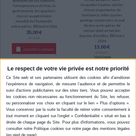
quotidien de ses habitants,
lesquelles l'auteur cite les
l'omniprésence de l'eau, la
disponible (4)
choses importantes de
gastronomie, les quartiers
l'existence, telles que les
classés au patrimoine
epuise (2)
parkings souterrains, le mal
mondial de l'humanité,
de dos ou les paires de
entre autres. ©Electre 2026
cerises dont on fait des
35,00 €
boucles d'oreilles. ©Electre
En stock
2026
15,00 €
AJOUTER AU PANIER
En stock *
*stock limité
Le respect de votre vie privée est notre priorité
AJOUTER AU PANIER