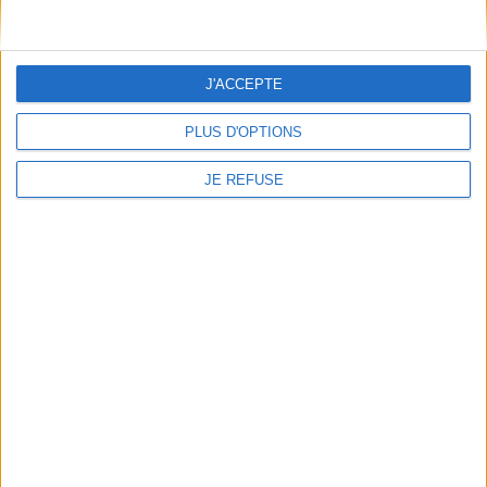
Conditions d'utilisation du site
Qui sommes-nous
Mentions Légales
J'ACCEPTE
Frais de port & Livraison
Conditions Générales de Vente
PLUS D'OPTIONS
À votre service
JE REFUSE
Offres d'emploi
Offres Partenaires
À découvrir
FeniXX
EDRLab
RetroNews
BnF : portail des métiers du livre
Cercle de la librairie
Les chèques cadeaux Mollat