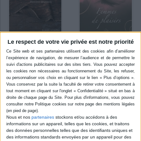
Le respect de votre vie privée est notre priorité
Femmes de plaisirs. Un
Ecrivains en robe de
après-midi de septembre
chambre : histoires
1917, à Londres
littéraires
Éditeur(s) :
Cherche Midi
Auteur :
François Bott
Éditeur(s) :
La Table Ronde
F. Bott établit des portraits
de femmes de lettres
Portraits et chroniques
d'époques et de milieux
d'une quarantaine
variées, qu'une même
d'écrivains contemporains
vision de la vie rapproche.
croqués dans leur intimité,
Mme de Sévigné, Mme de
de M. Aymé à L. Werth en
Tencin, Juliette Récamier,
passant par R. Chandler, J.
Colette, Arletty, Louise de
Kessel ou B. Vian. ©Electre
Vilmorin, Françoise Sagan...
2026
des femmes épicuriennes
Nous et nos
partenaires
stockons et/ou accédons à des
8,70 €
qui croyaien...
informations sur un appareil, telles que les cookies, et traitons
Indisponible
13,20 €
des données personnelles telles que des identifiants uniques et
Indisponible
des informations standards envoyées par un appareil pour des