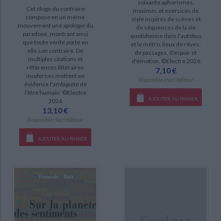
soixante aphorismes,
Cet éloge du contraire
maximes et exercices de
compose en un même
style inspirés de scènes et
DISPONIBILITÉ
mouvement une apologie du
de séquences de la vie
paradoxe, montrant ainsi
quotidienne dans l'autobus
que toute vérité porte en
epuise (36)
et le métro, lieux de rêves,
elle son contraire. De
de passages, d'espoir et
disponible (17)
multiples citations et
d'émotion. ©Electre 2026
références littéraires
7,10 €
manquant (1)
modernes mettent en
Disponible chez l'éditeur
évidence l'ambiguïté de
l'être humain. ©Electre
AJOUTER AU PANIER
2026
13,10 €
Disponible chez l'éditeur
AJOUTER AU PANIER
CHARGEMENT...