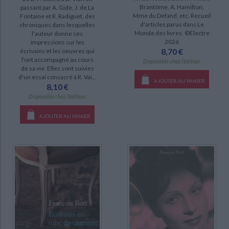
Brantôme, A. Hamilton,
passant par A. Gide, J. de La
Mme du Defand, etc. Recueil
Fontaine et R. Radiguet, des
d'articles parus dans Le
chroniques dans lesquelles
Monde des livres. ©Electre
l'auteur donne ses
2026
impressions sur les
8,70 €
écrivains et les oeuvres qui
l'ont accompagné au cours
Disponible chez l'éditeur
de sa vie. Elles sont suivies
d'un essai consacré à R. Vai...
AJOUTER AU PANIER
8,10 €
Disponible chez l'éditeur
AJOUTER AU PANIER