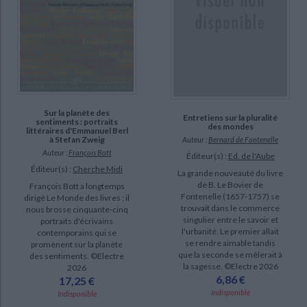
Sur la planète des
Entretiens sur la pluralité
sentiments : portraits
des mondes
littéraires d'Emmanuel Berl
à Stefan Zweig
Auteur :
Bernard de Fontenelle
Auteur :
François Bott
Éditeur(s) :
Ed. de l'Aube
Éditeur(s) :
Cherche Midi
La grande nouveauté du livre
de B. Le Bovier de
François Bott a longtemps
Fontenelle (1657-1757) se
dirigé Le Monde des livres ; il
trouvait dans le commerce
nous brosse cinquante-cinq
singulier entre le savoir et
portraits d'écrivains
l'urbanité. Le premier allait
contemporains qui se
se rendre aimable tandis
promènent sur la planète
que la seconde se mêlerait à
des sentiments. ©Electre
la sagesse. ©Electre 2026
2026
6,86 €
17,25 €
Indisponible
Indisponible