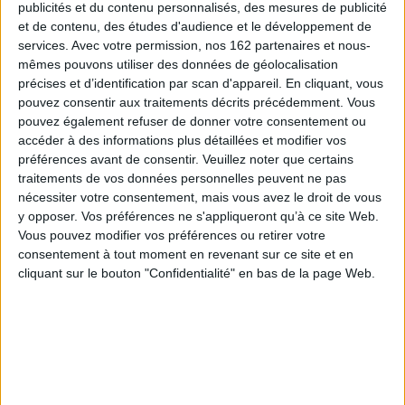
publicités et du contenu personnalisés, des mesures de publicité
et de contenu, des études d'audience et le développement de
services.
Avec votre permission, nos 162 partenaires et nous-
mêmes pouvons utiliser des données de géolocalisation
précises et d’identification par scan d'appareil. En cliquant, vous
pouvez consentir aux traitements décrits précédemment. Vous
pouvez également refuser de donner votre consentement ou
accéder à des informations plus détaillées et modifier vos
préférences avant de consentir.
Veuillez noter que certains
traitements de vos données personnelles peuvent ne pas
nécessiter votre consentement, mais vous avez le droit de vous
y opposer. Vos préférences ne s'appliqueront qu’à ce site Web.
Vous pouvez modifier vos préférences ou retirer votre
consentement à tout moment en revenant sur ce site et en
Les Demoiselles des
Le Boulevard des
cliquant sur le bouton "Confidentialité" en bas de la page Web.
Abbesses
sentiments
Auteur :
François Bott
Auteur :
François Bott
Éditeur(s) :
Flammarion
Éditeur(s) :
Flammarion
Après l'enterrement d'un
Un drôle de détective, qui
ami détective comme lui, le
aime prendre les chimères
dévoué F.B. reçoit une
en filature, part à la
veuve et se replonge dans
recherche d'un étrange
de vieux dossiers de veuves
fantôme. Par l'auteur de La