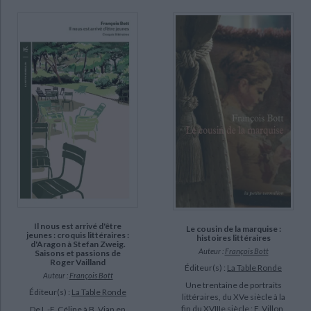
Il nous est arrivé d'être
Le cousin de la marquise :
jeunes : croquis littéraires :
histoires littéraires
d'Aragon à Stefan Zweig.
Auteur :
François Bott
Saisons et passions de
Roger Vailland
Éditeur(s) :
La Table Ronde
Auteur :
François Bott
Une trentaine de portraits
Éditeur(s) :
La Table Ronde
littéraires, du XVe siècle à la
fin du XVIIIe siècle : F. Villon,
De L.-F. Céline à B. Vian en