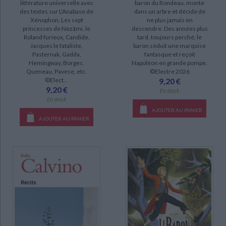
littérature universelle avec
baron du Rondeau, monte
des textes sur L'Anabase de
dans un arbre et décide de
Contes populaires italiens (4)
Xénophon, Les sept
ne plus jamais en
Défis aux labyrinthes : textes et lectures critiques (2)
princesses de Nezâmi, le
descendre. Des années plus
Roland furieux, Candide,
tard, toujours perché, le
Romans, nouvelles et autres récits (2)
Jacques le fataliste,
baron séduit une marquise
Pasternak, Gadda,
fantasque et reçoit
Roland furieux (1)
Hemingway, Borges,
Napoléon en grande pompe.
Queneau, Pavese, etc.
©Electre 2026
©Elect...
9,20 €
DISPONIBILITÉ
9,20 €
En stock
En stock
epuise (109)
AJOUTER AU PANIER
disponible (54)
AJOUTER AU PANIER
manquant (4)
a-paraitre (1)
CHARGEMENT...