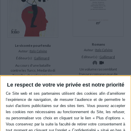
Romans
Le vicomte pourfendu
Auteur :
Italo Calvino
Auteur :
Italo Calvino
Éditeur(s) :
Gallimard
Éditeur(s) :
Gallimard
Au cours d'une bataille
Un volume rassemblant
contre les Turcs, Medardo di
l'oeuvre romanesque de
Terralba, chevalier génois,
l'écrivain oulipien. En marge
est coupé en deux par un
des romans, des préfaces,
Le respect de votre vie privée est notre priorité
boulet de canon. Ses deux
des extraits d'entretiens
moitiés continuent de vivre
ainsi que divers textes sont
séparément, l'une faisant le
proposés. ©Electre 2026
bien, l'autre ravageant tout
76,00 €
sur son passage. ©Electre
2026
En stock
7,60 €
En stock *
AJOUTER AU PANIER
*stock limité