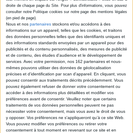
AJOUTER AU PANIER
Nous et nos
partenaires
stockons et/ou accédons à des
informations sur un appareil, telles que les cookies, et traitons
des données personnelles telles que des identifiants uniques et
des informations standards envoyées par un appareil pour des
publicités et du contenu personnalisés, des mesures de publicité
et de contenu, des études d'audience et le développement de
services.
Avec votre permission, nos 162 partenaires et nous-
mêmes pouvons utiliser des données de géolocalisation
précises et d’identification par scan d'appareil. En cliquant, vous
pouvez consentir aux traitements décrits précédemment. Vous
pouvez également refuser de donner votre consentement ou
accéder à des informations plus détaillées et modifier vos
préférences avant de consentir.
Veuillez noter que certains
traitements de vos données personnelles peuvent ne pas
nécessiter votre consentement, mais vous avez le droit de vous
Nouvelles italiennes
Le vicomte pourfendu. Il
d'aujourd'hui. Novelle
visconte dimezzato
y opposer. Vos préférences ne s'appliqueront qu’à ce site Web.
italiane di oggi
Auteur :
Italo Calvino
Vous pouvez modifier vos préférences ou retirer votre
Éditeur(s) :
Pocket
consentement à tout moment en revenant sur ce site et en
Éditeur(s) :
Gallimard