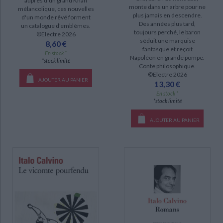
auprès d'un grand Khan
monte dans un arbre pour ne
mélancolique, ces nouvelles
plus jamais en descendre.
d'un monde rêvé forment
Des années plus tard,
un catalogue d'emblèmes.
toujours perché, le baron
©Electre 2026
séduit une marquise
8,60 €
fantasque et reçoit
En stock *
Napoléon en grande pompe.
*stock limité
Conte philosophique.
©Electre 2026
AJOUTER AU PANIER
13,30 €
En stock *
*stock limité
AJOUTER AU PANIER