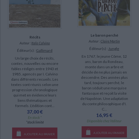
Le baron perché
Récits
Auteur :
Claire Martin
Auteur :
Italo Calvino
Éditeur(s) :
Jungle
Éditeur(s) :
Gallimard
En 1767, le jeune Côme, 12
Un large choix de récits,
ans, baron du Rondeau,
contes, nouvelles ou encore
monte dans un arbre et
fables rédigés entre 1943 et
décide de ne plus jamais en
1985, agencés par I. Calvino
descendre. Des années plus
dans différents recueils. Les
tard, toujours perché, le
textes sont réunis selon une
baron séduit une marquise
progression chronologique
fantasque et reçoit la visite
qui met en évidence leurs
de Napoléon. Une adaptation
liens thématiques et
du conte philosophique d'I.
formels. L'édition cont...
C...
37,00 €
16,95 €
En stock *
Disponible chez l'éditeur
*stock limité
AJOUTER AU PANIER
AJOUTER AU PANIER