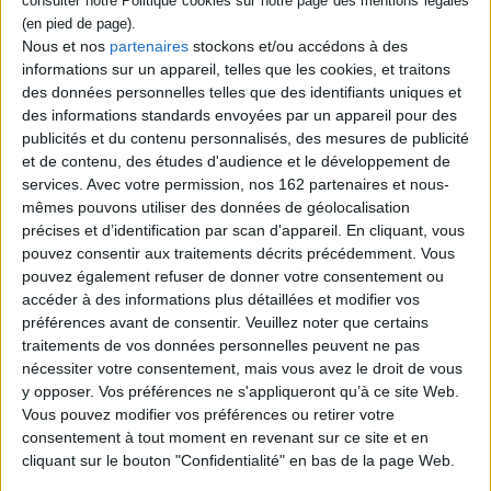
Cinquante variétés sont
présentées avec leurs
Nous et nos
partenaires
stockons et/ou accédons à des
caractéristiques, leur
informations sur un appareil, telles que les cookies, et traitons
histoire et des anecdotes.
des données personnelles telles que des identifiants uniques et
©Electre 2026
12,00 €
des informations standards envoyées par un appareil pour des
Indisponible
publicités et du contenu personnalisés, des mesures de publicité
et de contenu, des études d'audience et le développement de
services.
Avec votre permission, nos 162 partenaires et nous-
1
mêmes pouvons utiliser des données de géolocalisation
précises et d’identification par scan d'appareil. En cliquant, vous
pouvez consentir aux traitements décrits précédemment. Vous
Découvrez nos Newsletters Mollat !
pouvez également refuser de donner votre consentement ou
accéder à des informations plus détaillées et modifier vos
préférences avant de consentir.
Veuillez noter que certains
JE M'INSCRIS
traitements de vos données personnelles peuvent ne pas
nécessiter votre consentement, mais vous avez le droit de vous
y opposer. Vos préférences ne s'appliqueront qu’à ce site Web.
Informations pratiques
Vous pouvez modifier vos préférences ou retirer votre
Conditions d'utilisation du site
consentement à tout moment en revenant sur ce site et en
cliquant sur le bouton "Confidentialité" en bas de la page Web.
Qui sommes-nous
Mentions Légales