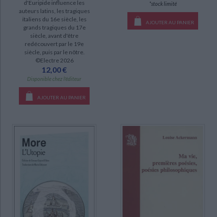
d'Euripide influence les
*stock limité
auteurs latins, les tragiques
Tragédies complètes (2)
italiens du 16e siècle, les
AJOUTER AU PANIER
grands tragiques du 17e
siècle, avant d'être
DISPONIBILITÉ
redécouvert par le 19e
siècle, puis par le nôtre.
epuise (18)
©Electre 2026
12,00 €
disponible (9)
Disponible chez l'éditeur
AJOUTER AU PANIER
CHARGEMENT...