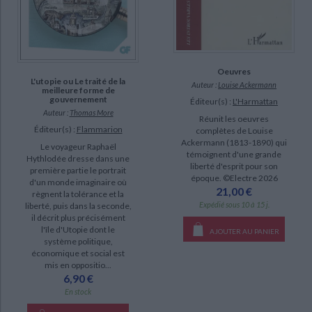
Oeuvres
L'utopie ou Le traité de la
Auteur :
Louise Ackermann
meilleure forme de
gouvernement
Éditeur(s) :
L'Harmattan
Auteur :
Thomas More
Réunit les oeuvres
Éditeur(s) :
Flammarion
complètes de Louise
Ackermann (1813-1890) qui
Le voyageur Raphaël
témoignent d'une grande
Hythlodée dresse dans une
liberté d'esprit pour son
première partie le portrait
époque. ©Electre 2026
d'un monde imaginaire où
21,00 €
règnent la tolérance et la
Expédié sous 10 à 15 j.
liberté, puis dans la seconde,
il décrit plus précisément
l'île d'Utopie dont le
AJOUTER AU PANIER
système politique,
économique et social est
mis en oppositio...
6,90 €
En stock