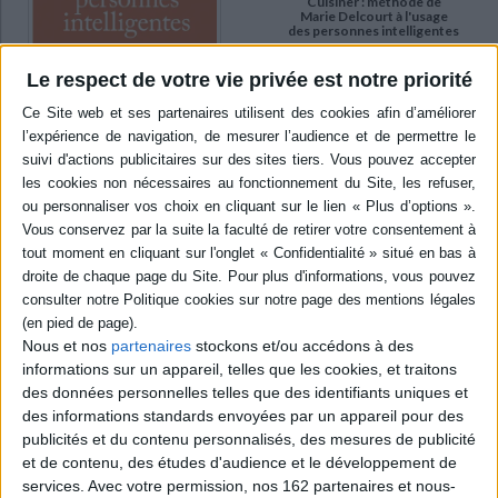
Cuisiner : méthode de
Marie Delcourt à l'usage
des personnes intelligentes
Auteur :
Marie Delcourt
Le respect de votre vie privée est notre priorité
Éditeur(s) :
le Cri
Publié en 1947 à Bruxelles,
ce manuel culinaire propose
des recettes classiques
classées par genre, chaque
Méthode de cuisine à
l'usage des personnes
genre est précédé d'une
intelligentes
explication valable pour
Auteur :
Marie Delcourt
toutes les recettes qui
suivent et qui sont décrites
Éditeur(s) :
Belles lettres
au minimum. Cette
Initialement publié en 1947 à
méthode permet de savoir
Bruxelles, ce manuel
faire des recet...
culinaire propose des
18,00 €
recettes classiques classées
Disponible chez l'éditeur
par genre, avec des conseils
Nous et nos
partenaires
stockons et/ou accédons à des
pratiques et des réflexions
informations sur un appareil, telles que les cookies, et traitons
AJOUTER AU PANIER
personnelles sur l'art de
des données personnelles telles que des identifiants uniques et
cuisiner en alliant diététique
des informations standards envoyées par un appareil pour des
et simplicité. ©Electre 2026
publicités et du contenu personnalisés, des mesures de publicité
23,00 €
et de contenu, des études d'audience et le développement de
Expédié sous 10 à 15 j.
services.
Avec votre permission, nos 162 partenaires et nous-