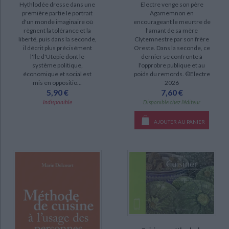
Hythlodée dresse dans une
Electre venge son père
première partie le portrait
Agamemnon en
d'un monde imaginaire où
encourageant le meurtre de
règnent la tolérance et la
l'amant de sa mère
liberté, puis dans la seconde,
Clytemnestre par son frère
il décrit plus précisément
Oreste. Dans la seconde, ce
l'île d'Utopie dont le
dernier se confronte à
système politique,
l'opprobre publique et au
économique et social est
poids du remords. ©Electre
mis en oppositio...
2026
5,90 €
7,60 €
Indisponible
Disponible chez l'éditeur
AJOUTER AU PANIER