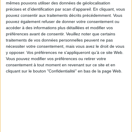
AJOUTER AU PANIER
mêmes pouvons utiliser des données de géolocalisation
précises et d’identification par scan d'appareil. En cliquant, vous
pouvez consentir aux traitements décrits précédemment. Vous
pouvez également refuser de donner votre consentement ou
accéder à des informations plus détaillées et modifier vos
préférences avant de consentir.
Veuillez noter que certains
traitements de vos données personnelles peuvent ne pas
nécessiter votre consentement, mais vous avez le droit de vous
y opposer. Vos préférences ne s'appliqueront qu’à ce site Web.
Vous pouvez modifier vos préférences ou retirer votre
consentement à tout moment en revenant sur ce site et en
cliquant sur le bouton "Confidentialité" en bas de la page Web.
Hermaphrodite : mythes et
rites de la bisexualité dans
l'Antiquité classique
La vie d'Euripide
Auteur :
Marie Delcourt
Auteur :
Marie Delcourt
Éditeur(s) :
PUF
Éditeur(s) :
Labor
Hermaphrodite est un
M. Delcourt étudie la vie du
exemple privilégié de mythe