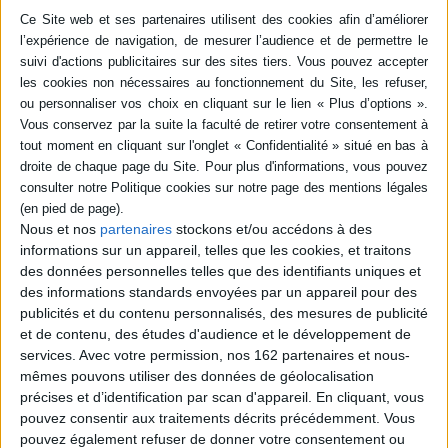
de jeune fille avec force et
l'égalité entre les hommes
ferveur. ©Electre 2026
et les femmes. ©Electre
5,00 €
2026
5,00 €
Indisponible
Indisponible
Nous et nos
partenaires
stockons et/ou accédons à des
informations sur un appareil, telles que les cookies, et traitons
des données personnelles telles que des identifiants uniques et
des informations standards envoyées par un appareil pour des
publicités et du contenu personnalisés, des mesures de publicité
et de contenu, des études d'audience et le développement de
services.
Avec votre permission, nos 162 partenaires et nous-
mêmes pouvons utiliser des données de géolocalisation
précises et d’identification par scan d'appareil. En cliquant, vous
pouvez consentir aux traitements décrits précédemment. Vous
Ténèbres et lueurs :
Ténèbres et lueurs :
rêveries d'une promeneuse
rêveries d'une promeneuse
pouvez également refuser de donner votre consentement ou
au Levant
au Levant