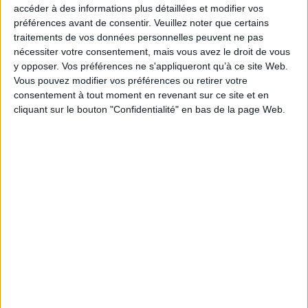
accéder à des informations plus détaillées et modifier vos
Auteur :
May Ziadah
Auteur :
May Ziadah
préférences avant de consentir.
Veuillez noter que certains
Éditeur(s) :
L'Harmattan
Éditeur(s) :
L'Harmattan
traitements de vos données personnelles peuvent ne pas
Un recueil de nouvelles
Sorti en 1923, l'année où son
nécessiter votre consentement, mais vous avez le droit de vous
reprenant des thèmes chers
amant K. Gibran publie Le
y opposer. Vos préférences ne s'appliqueront qu’à ce site Web.
à l'auteure : l'enfance, la
prophète, ce recueil de
Vous pouvez modifier vos préférences ou retirer votre
quête existentielle, la patrie
nouvelles reprend des
et la peur du temps qui
thèmes chers à l'écrivaine :
consentement à tout moment en revenant sur ce site et en
passe. ©Electre 2026
l'enfance, la quête
cliquant sur le bouton "Confidentialité" en bas de la page Web.
12,50 €
existentielle, la patrie et la
peur du temps qui passe.
Indisponible
©Electre 2026
14,00 €
Expédié sous 10 à 15 j.
AJOUTER AU PANIER
1
Découvrez nos Newsletters Mollat !