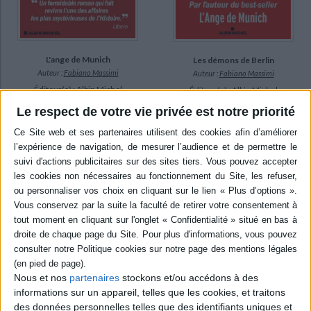
L'ange de Munich
Les démons de Berlin
Auteur :
Fabiano Massimi
Auteur :
Fabiano Massimi
Éditeur(s) :
Albin Michel
Éditeur(s) :
Albin Michel
Munich, septembre 1931.
Le respect de votre vie privée est notre priorité
Angela Raubal, 22 ans, est
Le commissaire Sigfried
retrouvée sans vie dans un
Sauer, de la police de
appartement bourgeois. La
Munich, est appelé à Berlin
jeune femme n'est autre
par une ancienne
que la nièce d'Adolf Hitler.
connaissance qui lui apprend
Alors que tout porte à croire
que Rosa, la femme dont il
qu'il s'agit d'un suicide, le
est amoureux, s'est engagée
commissaire Sigfried Sauer
dans la Résistance et a
enquête, tiraillé entre...
disparu. Au même moment,
21,90 €
dans la capitale, les
meurtres et les acti...
Disponible chez l'éditeur
22,90 €
Disponible chez l'éditeur
AJOUTER AU PANIER
Nous et nos
partenaires
stockons et/ou accédons à des
AJOUTER AU PANIER
informations sur un appareil, telles que les cookies, et traitons
des données personnelles telles que des identifiants uniques et