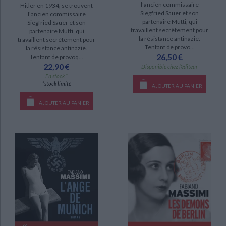
l'ancien commissaire
Hitler en 1934, se trouvent
Siegfried Sauer et son
l'ancien commissaire
partenaire Mutti, qui
Siegfried Sauer et son
travaillent secrètement pour
partenaire Mutti, qui
la résistance antinazie.
travaillent secrètement pour
Tentant de provo...
la résistance antinazie.
26,50 €
Tentant de provoq...
22,90 €
Disponible chez l'éditeur
En stock *
*stock limité
AJOUTER AU PANIER
AJOUTER AU PANIER