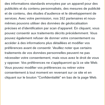
des informations standards envoyées par un appareil pour des
publicités et du contenu personnalisés, des mesures de publicité
et de contenu, des études d'audience et le développement de
services.
Avec votre permission, nos 162 partenaires et nous-
mêmes pouvons utiliser des données de géolocalisation
précises et d’identification par scan d'appareil. En cliquant, vous
pouvez consentir aux traitements décrits précédemment. Vous
pouvez également refuser de donner votre consentement ou
accéder à des informations plus détaillées et modifier vos
préférences avant de consentir.
Veuillez noter que certains
traitements de vos données personnelles peuvent ne pas
nécessiter votre consentement, mais vous avez le droit de vous
y opposer. Vos préférences ne s'appliqueront qu’à ce site Web.
Vous pouvez modifier vos préférences ou retirer votre
consentement à tout moment en revenant sur ce site et en
L'ange de Munich
Les démons de Berlin
cliquant sur le bouton "Confidentialité" en bas de la page Web.
Auteur :
Fabiano Massimi
Auteur :
Fabiano Massimi
Éditeur(s) :
Le Livre de poche
Éditeur(s) :
Le Livre de poche
Munich, septembre 1931.
Le commissaire Sigfried
Angela Raubal, 22 ans, est
Sauer, de la police de
retrouvée sans vie dans un
Munich, est appelé à Berlin
appartement bourgeois. La
par une ancienne