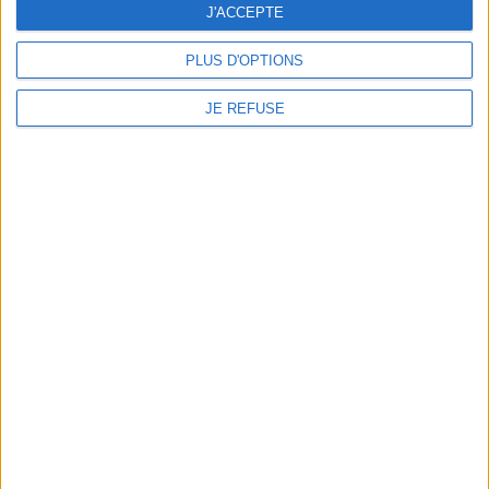
J'ACCEPTE
commissaire Sigfried Sauer
enquête, tiraillé entre...
28,40 €
PLUS D'OPTIONS
Disponible chez l'éditeur
JE REFUSE
AJOUTER AU PANIER
1
Découvrez nos Newsletters Mollat !
JE M'INSCRIS
Informations pratiques
Conditions d'utilisation du site
Qui sommes-nous
Mentions Légales