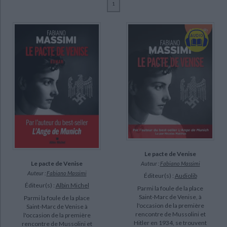
1
Ecologie - Environnement
Danse
Religions - Spiritualités
Bibliothèque de la Pléiade
Critique et histoire littéraire
Massimi, Fabiano (8)
Histoire de France
Biographies historiques
Brignon, Laura (6)
Classiques scolaires
Littérature ancienne et médiévale
Histoire - Généralités
Histoire des pays
Matthys, Nicolas (3)
Littérature de voyage
Audio - Livres lus
Massimi, Fabiano (1977-....) (2)
Histoire ancienne
Géographie
Littérature en version originale
Humour
Temperini, Renaud (2)
Culture scientifique
SUPPORT
livre (5)
document-audio (3)
CHARGEMENT...
poche (2)
Le pacte de Venise
Le pacte de Venise
Auteur :
Fabiano Massimi
Auteur :
Fabiano Massimi
Éditeur(s) :
Audiolib
SÉRIE
Éditeur(s) :
Albin Michel
Parmi la foule de la place
Saint-Marc de Venise, à
Parmi la foule de la place
l'occasion de la première
DISPONIBILITÉ
Saint-Marc de Venise à
rencontre de Mussolini et
l'occasion de la première
Hitler en 1934, se trouvent
rencontre de Mussolini et
disponible (10)