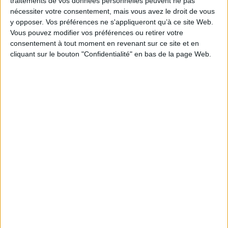
traitements de vos données personnelles peuvent ne pas
Vol. 1
Henri II, roi d'angleterre
nécessiter votre consentement, mais vous avez le droit de vous
Éditeur(s) :
Tremen
Éditeur(s) :
H. Champion
y opposer. Vos préférences ne s'appliqueront qu’à ce site Web.
Regroupe un ensemble de
30,00 €
Vous pouvez modifier vos préférences ou retirer votre
textes et d'extraits de textes
Expédié sous 10 à 15 j.
du XIXe siècle consacrés à
consentement à tout moment en revenant sur ce site et en
cette région de la Basse-
cliquant sur le bouton "Confidentialité" en bas de la page Web.
AJOUTER AU PANIER
Bretonne, entre Finistère et
Côtes-d'Armor, avec
gravures, cartes postales,
photographies. ©Electre
2026
29,00 €
Indisponible