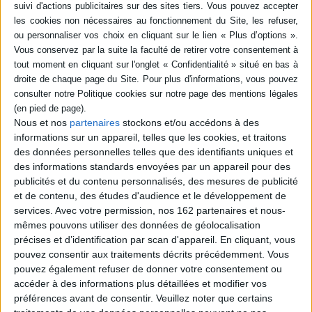
20,00 €
AJOUTER AU PANIER
Disponible chez l'éditeur
AJOUTER AU PANIER
Nous et nos
partenaires
stockons et/ou accédons à des
informations sur un appareil, telles que les cookies, et traitons
des données personnelles telles que des identifiants uniques et
des informations standards envoyées par un appareil pour des
publicités et du contenu personnalisés, des mesures de publicité
et de contenu, des études d'audience et le développement de
services.
Avec votre permission, nos 162 partenaires et nous-
mêmes pouvons utiliser des données de géolocalisation
précises et d’identification par scan d'appareil. En cliquant, vous
pouvez consentir aux traitements décrits précédemment. Vous
pouvez également refuser de donner votre consentement ou
Morlaix et le Trégor
Histoire féodale des
accéder à des informations plus détaillées et modifier vos
finistérien : livres et extraits
Marais, territoire et église
de livres, photographies,
de Dol : enquête par
préférences avant de consentir.
Veuillez noter que certains
cartes postales anciennes.
Tourbe, ordonnée par