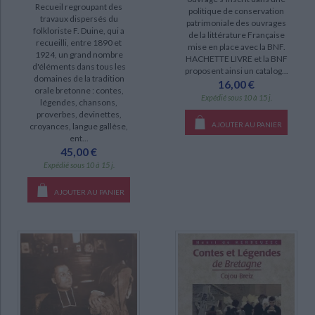
Recueil regroupant des
politique de conservation
travaux dispersés du
Morlaix et le Trégor finistérien : livres et extraits de livres,
patrimoniale des ouvrages
folkloriste F. Duine, qui a
photographies, cartes postales anciennes (1)
de la littérature Française
recueilli, entre 1890 et
mise en place avec la BNF.
1924, un grand nombre
HACHETTE LIVRE et la BNF
d'éléments dans tous les
DISPONIBILITÉ
proposent ainsi un catalog...
domaines de la tradition
16,00 €
orale bretonne : contes,
disponible (11)
Expédié sous 10 à 15 j.
légendes, chansons,
proverbes, devinettes,
epuise (1)
AJOUTER AU PANIER
croyances, langue gallèse,
ent...
45,00 €
Expédié sous 10 à 15 j.
AJOUTER AU PANIER