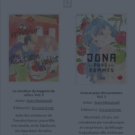
1
Ecologie - Environnement
Danse
Religions - Spiritualités
Bibliothèque de la Pléiade
Critique et histoire littéraire
Matsumushi, Arare (12)
Histoire de France
Biographies historiques
Le Dimna, Léa (8)
Classiques scolaires
Littérature ancienne et médiévale
Histoire - Généralités
Histoire des pays
Littérature de voyage
Audio - Livres lus
SUPPORT
Histoire ancienne
Géographie
Littérature en version originale
Humour
poche (11)
Culture scientifique
livre (1)
SÉRIE
Le vendeur du magasin de vélos (9)
Jona au pays des pommes (2)
Le vendeur du magasin de
Jona au pays des pommes.
vélos. Vol. 9
CHARGEMENT...
Vol. 1
Auteur :
Arare Matsumushi
Auteur :
Arare Matsumushi
DISPONIBILITÉ
Éditeur(s) :
le Lézard noir
Éditeur(s) :
le Lézard noir
Suite des aventures de
disponible (11)
Alice Katô, 25 ans, est
Tomoko Hanno, jeune fille
complexée par son physique
a-paraitre (1)
très timide, et de Takahashi,
et son prénom, qu'elle juge
un réparateur de vélos.
trop joli pour elle. Irritée par