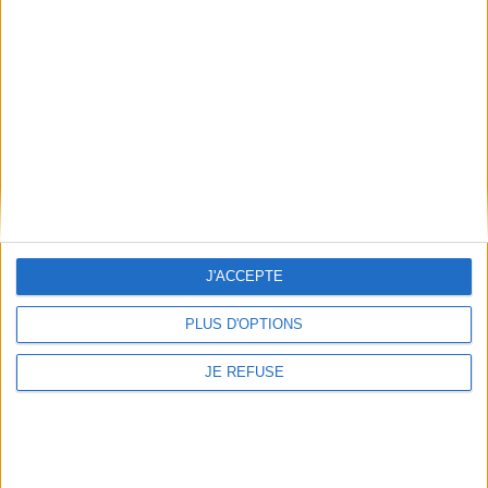
Le vendeur du magasin de
Le vendeur du magasin de
vélos. Vol. 3
vélos. Vol. 5
J'ACCEPTE
Auteur :
Arare Matsumushi
Auteur :
Arare Matsumushi
Éditeur(s) :
le Lézard noir
Éditeur(s) :
le Lézard noir
PLUS D'OPTIONS
8,50 €
Suite des aventures de
Tomoko Hanno, jeune fille
En stock *
JE REFUSE
très timide, et de Takahashi,
*stock limité
un réparateur de vélos.
©Electre 2026
AJOUTER AU PANIER
8,50 €
En stock *
*stock limité