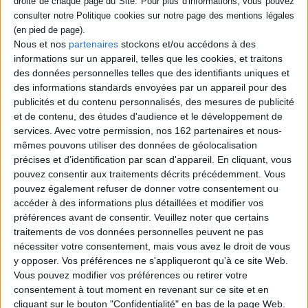
Nous et nos
partenaires
stockons et/ou accédons à des
informations sur un appareil, telles que les cookies, et traitons
des données personnelles telles que des identifiants uniques et
des informations standards envoyées par un appareil pour des
publicités et du contenu personnalisés, des mesures de publicité
et de contenu, des études d'audience et le développement de
services.
Avec votre permission, nos 162 partenaires et nous-
mêmes pouvons utiliser des données de géolocalisation
précises et d’identification par scan d'appareil. En cliquant, vous
pouvez consentir aux traitements décrits précédemment. Vous
pouvez également refuser de donner votre consentement ou
accéder à des informations plus détaillées et modifier vos
Le vendeur du magasin de
Le vendeur du magasin de
vélos. Vol. 2
vélos. Vol. 8
préférences avant de consentir.
Veuillez noter que certains
Auteur :
Arare Matsumushi
Auteur :
Arare Matsumushi
traitements de vos données personnelles peuvent ne pas
Éditeur(s) :
le Lézard noir
Éditeur(s) :
le Lézard noir
nécessiter votre consentement, mais vous avez le droit de vous
Panko et Takahashi sont
Suite des aventures de
y opposer. Vos préférences ne s'appliqueront qu’à ce site Web.
enfin ensemble et
Tomoko Hanno, jeune fille
Vous pouvez modifier vos préférences ou retirer votre
s'apprêtent à passer le
très timide, et de Takahashi,
consentement à tout moment en revenant sur ce site et en
réveillon de Noël en tête à
un réparateur de vélos.
cliquant sur le bouton "Confidentialité" en bas de la page Web.
tête. ©Electre 2026
©Electre 2026