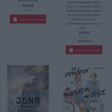
©Electre 2026
les commentaires de sa
8,50 €
mère sur son poids, elle se
En stock
rend à Aomori pour repartir
de zéro. Elle y rencontre
Masaichi, un jeune
AJOUTER AU PANIER
cultivateur de pommes. La
genti...
8,50 €
En stock *
*stock limité
AJOUTER AU PANIER