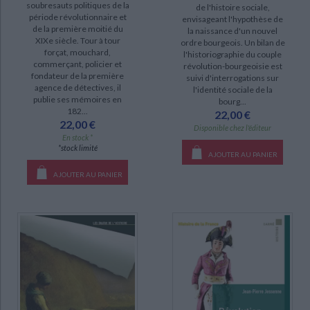
soubresauts politiques de la
SÉRIE
de l'histoire sociale,
période révolutionnaire et
envisageant l'hypothèse de
de la première moitié du
la naissance d'un nouvel
Histoire de la France (4)
XIXe siècle. Tour à tour
ordre bourgeois. Un bilan de
forçat, mouchard,
La France moderne (1)
l'historiographie du couple
commerçant, policier et
révolution-bourgeoisie est
Le journal d'un maître d'école d'Ile-de-France (1)
fondateur de la première
suivi d'interrogations sur
agence de détectives, il
l'identité sociale de la
publie ses mémoires en
bourg...
CHARGEMENT...
DISPONIBILITÉ
182...
22,00 €
22,00 €
Disponible chez l'éditeur
epuise (10)
En stock *
*stock limité
AJOUTER AU PANIER
disponible (8)
AJOUTER AU PANIER