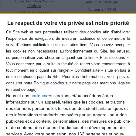
Auteur :
Pierre Louis Nicolas
Auteur :
Danièle Pingué
Delahaye
Éditeur(s) :
CTHS
Éditeur(s) :
Presses
Etudie l'implantation, le
universitaires du
recrutement et les pratiques
Le respect de votre vie privée est notre priorité
Septentrion
des sociétés politiques dans
Couvrant la période 1771-
l'Eure et en Seine Inférieure
1792, le journal de Pierre
de 1790 à 1795. Ces
Louis Nicolas Delahaye,
départements ont fourni un
maître d'école et clerc
terrain de recherche
paroissial de Silly-en-
particulièrement
Multien, village de l'ancien
intéressant, tant par la
diocèse de Meaux,
densité du réseau jacobin
aujourd'hui Silly-le-Long
qu'ils abritèrent...
(Oise), constitue un
31,00 €
précieux témoignage sur la
Indisponible
vie d'une paroisse rura...
22,87 €
Indisponible
Nous et nos
partenaires
stockons et/ou accédons à des
informations sur un appareil, telles que les cookies, et traitons
des données personnelles telles que des identifiants uniques et
des informations standards envoyées par un appareil pour des
publicités et du contenu personnalisés, des mesures de publicité
et de contenu, des études d'audience et le développement de
services.
Avec votre permission, nos 162 partenaires et nous-