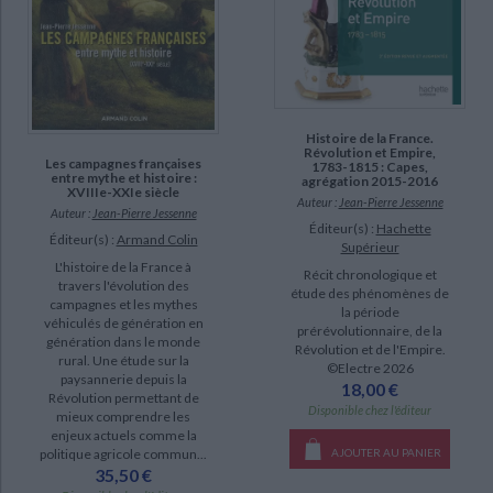
Histoire de la France.
Révolution et Empire,
Les campagnes françaises
1783-1815 : Capes,
entre mythe et histoire :
agrégation 2015-2016
XVIIIe-XXIe siècle
Auteur :
Jean-Pierre Jessenne
Auteur :
Jean-Pierre Jessenne
Éditeur(s) :
Hachette
Éditeur(s) :
Armand Colin
Supérieur
L'histoire de la France à
Récit chronologique et
travers l'évolution des
étude des phénomènes de
campagnes et les mythes
la période
véhiculés de génération en
prérévolutionnaire, de la
génération dans le monde
Révolution et de l'Empire.
rural. Une étude sur la
©Electre 2026
paysannerie depuis la
18,00 €
Révolution permettant de
Disponible chez l'éditeur
mieux comprendre les
enjeux actuels comme la
AJOUTER AU PANIER
politique agricole commun...
35,50 €