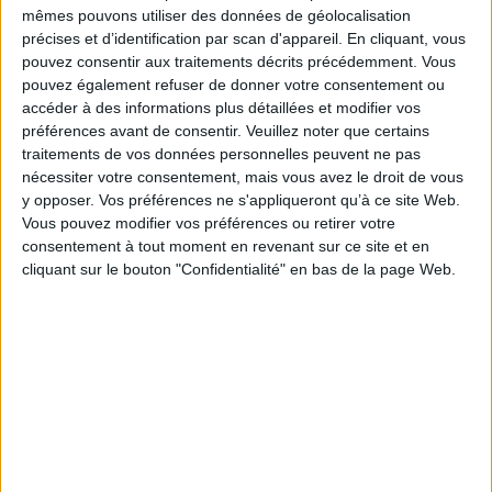
mêmes pouvons utiliser des données de géolocalisation
précises et d’identification par scan d'appareil. En cliquant, vous
pouvez consentir aux traitements décrits précédemment. Vous
pouvez également refuser de donner votre consentement ou
accéder à des informations plus détaillées et modifier vos
préférences avant de consentir.
Veuillez noter que certains
traitements de vos données personnelles peuvent ne pas
La France moderne. Vol. 2.
nécessiter votre consentement, mais vous avez le droit de vous
Histoire de la France.
1653-1789
Révolution et Empire,
y opposer. Vos préférences ne s'appliqueront qu’à ce site Web.
Auteur :
Jean-Pierre Jessenne
1783-1815
Vous pouvez modifier vos préférences ou retirer votre
Auteur :
Jean-Pierre Jessenne
Éditeur(s) :
Hachette
consentement à tout moment en revenant sur ce site et en
Education
Éditeur(s) :
Hachette
cliquant sur le bouton "Confidentialité" en bas de la page Web.
Supérieur
Cette étude dresse un
panorama le plus complet
Récit chronologique et
possible de cette époque
étude des phénomènes de
grâce à une documentation
la période
archivistique variée. L'ordre
prérévolutionnaire, de la
chronologique des textes
Révolution et de l'Empire.
permet de donner une
©Electre 2026
dimension diachronique,
18,20 €
sans exclure des
Indisponible
articulations thématiques.
Présentation, notes, glos...
11,90 €