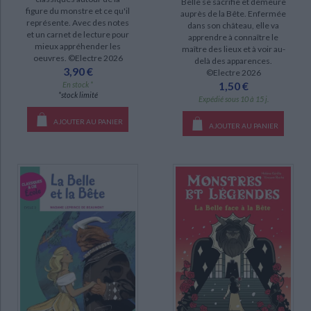
Belle se sacrifie et demeure
figure du monstre et ce qu'il
auprès de la Bête. Enfermée
représente. Avec des notes
dans son château, elle va
SÉRIE
et un carnet de lecture pour
apprendre à connaître le
mieux appréhender les
maître des lieux et à voir au-
oeuvres. ©Electre 2026
Contes populaires universels en arabe-français : perfectionnement de
delà des apparences.
3,90 €
©Electre 2026
l'oral et de l'écrit : niveau B1 à B2 du CECRL (1)
1,50 €
En stock *
Histoire de chevaux pour enfants dyslexiques (1)
*stock limité
Expédié sous 10 à 15 j.
Le clan des équidés (1)
AJOUTER AU PANIER
AJOUTER AU PANIER
Le retour du conte de fées, 1715-1775 (1)
Monstres et légendes (1)
DISPONIBILITÉ
disponible (84)
epuise (77)
manquant (3)
CHARGEMENT...
a-paraitre (1)