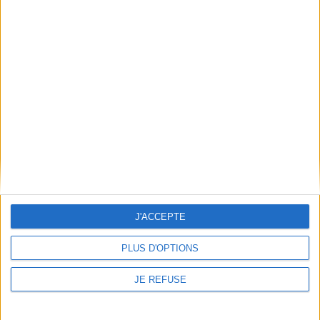
La Belle et la Bête (1757) :
J'ACCEPTE
La Belle et la Bête : et autres
texte intégral. La Barbe-
contes : texte intégral
Bleue (1697) : texte intégral
Auteur :
Jeanne-Marie Leprince
Auteur :
Jeanne-Marie Leprince
PLUS D'OPTIONS
de Beaumont
de Beaumont
Éditeur(s) :
Hachette
Éditeur(s) :
Hatier
JE REFUSE
Education
Réunit deux ouvrages
La Belle accepte de vivre
classiques étudiés en 6e où
dans un château où habite
des femmes découvrent la