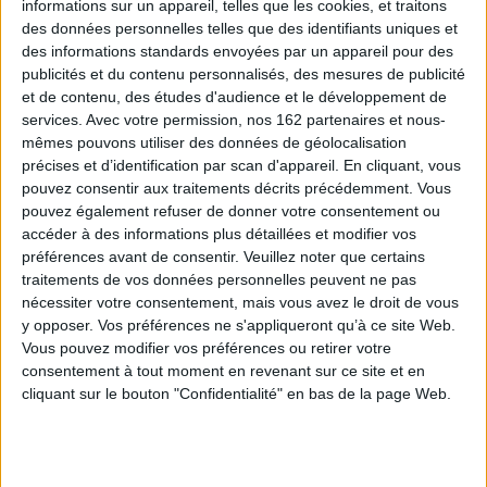
informations sur un appareil, telles que les cookies, et traitons
des données personnelles telles que des identifiants uniques et
des informations standards envoyées par un appareil pour des
publicités et du contenu personnalisés, des mesures de publicité
et de contenu, des études d'audience et le développement de
services.
Avec votre permission, nos 162 partenaires et nous-
mêmes pouvons utiliser des données de géolocalisation
précises et d’identification par scan d'appareil. En cliquant, vous
pouvez consentir aux traitements décrits précédemment. Vous
La Belle et la Bête
pouvez également refuser de donner votre consentement ou
La Belle et la Bête
Auteur :
Jeanne-Marie Leprince
de Beaumont
accéder à des informations plus détaillées et modifier vos
Auteur :
Jeanne-Marie Leprince
de Beaumont
préférences avant de consentir.
Veuillez noter que certains
Éditeur(s) :
Belin éducation
Éditeur(s) :
Belin
traitements de vos données personnelles peuvent ne pas
Pour sauver son père, la
Gallimard
nécessiter votre consentement, mais vous avez le droit de vous
Belle se sacrifie et demeure
auprès de la Bête. Enfermée
Ce conte paraît dans un
y opposer. Vos préférences ne s'appliqueront qu’à ce site Web.
dans son château, elle
recueil intitulé Le magasin
Vous pouvez modifier vos préférences ou retirer votre
apprend à connaître le
des enfants. Il est inspiré par
consentement à tout moment en revenant sur ce site et en
maître des lieux et à voir au-
une version antérieure de
cliquant sur le bouton "Confidentialité" en bas de la page Web.
delà des apparences. Un
Gabrielle-Suzanne de
dossier pédagogique
Villeneuve. Pour sauver son
approfondit la
père, la Belle se sacrifie et
compréhension du texte.
demeure auprès de la Bête.
©Electre 2026
Enfermée dans son château,