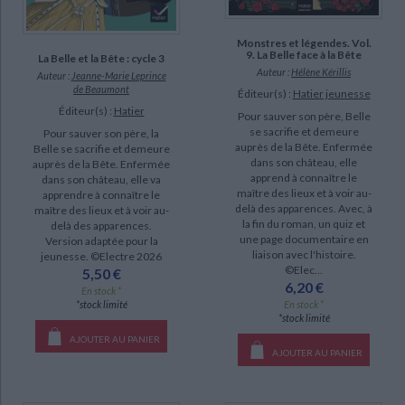
Monstres et légendes. Vol.
9. La Belle face à la Bête
La Belle et la Bête : cycle 3
Auteur :
Hélène Kérillis
Auteur :
Jeanne-Marie Leprince
de Beaumont
Éditeur(s) :
Hatier jeunesse
Éditeur(s) :
Hatier
Pour sauver son père, Belle
se sacrifie et demeure
Pour sauver son père, la
auprès de la Bête. Enfermée
Belle se sacrifie et demeure
dans son château, elle
auprès de la Bête. Enfermée
apprend à connaître le
dans son château, elle va
maître des lieux et à voir au-
apprendre à connaître le
delà des apparences. Avec, à
maître des lieux et à voir au-
la fin du roman, un quiz et
delà des apparences.
une page documentaire en
Version adaptée pour la
liaison avec l'histoire.
jeunesse. ©Electre 2026
©Elec...
5,50 €
6,20 €
En stock *
En stock *
*stock limité
*stock limité
AJOUTER AU PANIER
AJOUTER AU PANIER