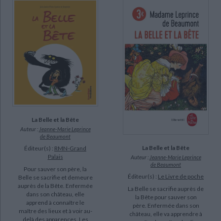
La Belle et la Bête
Auteur :
Jeanne-Marie Leprince
de Beaumont
La Belle et la Bête
Éditeur(s) :
RMN-Grand
Palais
Auteur :
Jeanne-Marie Leprince
de Beaumont
Pour sauver son père, la
Éditeur(s) :
Le Livre de poche
Belle se sacrifie et demeure
auprès de la Bête. Enfermée
La Belle se sacrifie auprès de
dans son château, elle
la Bête pour sauver son
apprend à connaître le
père. Enfermée dans son
maître des lieux et à voir au-
château, elle va apprendre à
delà des apparences. Les