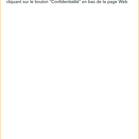
cliquant sur le bouton "Confidentialité" en bas de la page Web.
Informations pratiques
Conditions d'utilisation du site
Qui sommes-nous
Mentions Légales
Frais de port & Livraison
Conditions Générales de Vente
À votre service
Offres d'emploi
Offres Partenaires
À découvrir
FeniXX
EDRLab
RetroNews
BnF : portail des métiers du livre
Cercle de la librairie