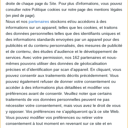
sensoriel, émotionnel et
relationnel de l'enfance. Les
auteures évoquent le stress
et le bien-être chez l'enfant,
la communication non
Nous et nos
partenaires
stockons et/ou accédons à des
verbale, environnementale
informations sur un appareil, telles que les cookies, et traitons
et éthologique ou encore
des données personnelles telles que des identifiants uniques et
l'adaptation spécifique de...
des informations standards envoyées par un appareil pour des
24,90 €
publicités et du contenu personnalisés, des mesures de publicité
En stock *
*stock limité
et de contenu, des études d'audience et le développement de
services.
Avec votre permission, nos 162 partenaires et nous-
AJOUTER AU PANIER
mêmes pouvons utiliser des données de géolocalisation
précises et d’identification par scan d'appareil. En cliquant, vous
pouvez consentir aux traitements décrits précédemment. Vous
pouvez également refuser de donner votre consentement ou
1
accéder à des informations plus détaillées et modifier vos
préférences avant de consentir.
Veuillez noter que certains
traitements de vos données personnelles peuvent ne pas
Découvrez nos Newsletters Mollat !
nécessiter votre consentement, mais vous avez le droit de vous
y opposer. Vos préférences ne s'appliqueront qu’à ce site Web.
JE M'INSCRIS
Vous pouvez modifier vos préférences ou retirer votre
consentement à tout moment en revenant sur ce site et en