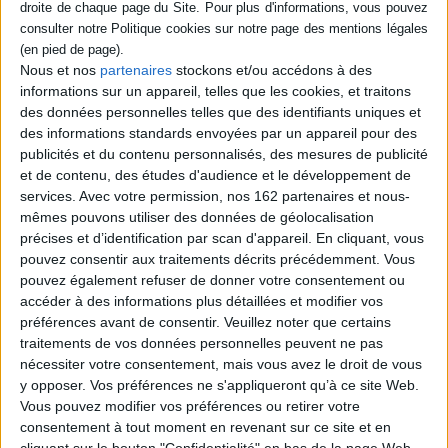
Stéphanie Le Quellec, les
24,95 €
coquillettes d'Alain Ducasse,
Disponible chez l'éditeur
la poule au pot de Christophe
Hay, la soupe de courge de
Nous et nos
partenaires
stockons et/ou accédons à des
William Ledeuil, l'île
AJOUTER AU PANIER
flottante d'Anne-Sophie Pic
informations sur un appareil, telles que les cookies, et traitons
ou encore le pain perdu de
des données personnelles telles que des identifiants uniques et
Cyri...
des informations standards envoyées par un appareil pour des
32,95 €
publicités et du contenu personnalisés, des mesures de publicité
Disponible chez l'éditeur
et de contenu, des études d'audience et le développement de
services.
Avec votre permission, nos 162 partenaires et nous-
AJOUTER AU PANIER
mêmes pouvons utiliser des données de géolocalisation
précises et d’identification par scan d'appareil. En cliquant, vous
pouvez consentir aux traitements décrits précédemment. Vous
pouvez également refuser de donner votre consentement ou
1
accéder à des informations plus détaillées et modifier vos
préférences avant de consentir.
Veuillez noter que certains
Découvrez nos Newsletters Mollat !
traitements de vos données personnelles peuvent ne pas
nécessiter votre consentement, mais vous avez le droit de vous
y opposer. Vos préférences ne s'appliqueront qu’à ce site Web.
JE M'INSCRIS
Vous pouvez modifier vos préférences ou retirer votre
consentement à tout moment en revenant sur ce site et en
cliquant sur le bouton "Confidentialité" en bas de la page Web.