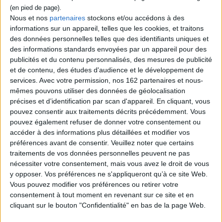
retrouvent partout ...
13,55 €
Nous et nos
partenaires
stockons et/ou accédons à des
Disponible chez l'éditeur
informations sur un appareil, telles que les cookies, et traitons
des données personnelles telles que des identifiants uniques et
AJOUTER AU PANIER
des informations standards envoyées par un appareil pour des
publicités et du contenu personnalisés, des mesures de publicité
et de contenu, des études d'audience et le développement de
services.
Avec votre permission, nos 162 partenaires et nous-
mêmes pouvons utiliser des données de géolocalisation
précises et d’identification par scan d'appareil. En cliquant, vous
pouvez consentir aux traitements décrits précédemment. Vous
pouvez également refuser de donner votre consentement ou
accéder à des informations plus détaillées et modifier vos
préférences avant de consentir.
Veuillez noter que certains
traitements de vos données personnelles peuvent ne pas
nécessiter votre consentement, mais vous avez le droit de vous
y opposer. Vos préférences ne s'appliqueront qu’à ce site Web.
Vous pouvez modifier vos préférences ou retirer votre
consentement à tout moment en revenant sur ce site et en
Histoire de
cliquant sur le bouton "Confidentialité" en bas de la page Web.
La Suisse urbaine : 1750-
l'environnement européen
1950
Auteur :
Robert Delort