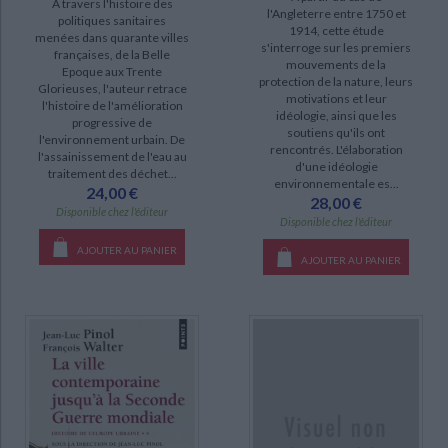
A travers l'histoire des
l'Angleterre entre 1750 et
politiques sanitaires
1914, cette étude
menées dans quarante villes
s'interroge sur les premiers
françaises, de la Belle
mouvements de la
Epoque aux Trente
protection de la nature, leurs
Glorieuses, l'auteur retrace
motivations et leur
l'histoire de l'amélioration
idéologie, ainsi que les
progressive de
soutiens qu'ils ont
l'environnement urbain. De
rencontrés. L'élaboration
l'assainissement de l'eau au
d'une idéologie
traitement des déchet...
environnementale es...
24,00 €
28,00 €
Disponible chez l'éditeur
Disponible chez l'éditeur
AJOUTER AU PANIER
AJOUTER AU PANIER