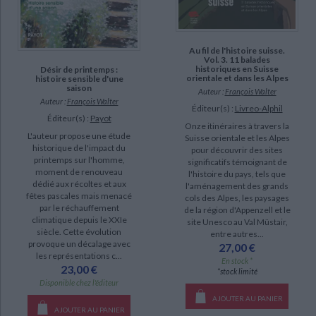
Au fil de l'histoire suisse.
Vol. 3. 11 balades
historiques en Suisse
Désir de printemps :
orientale et dans les Alpes
histoire sensible d'une
saison
Auteur :
François Walter
Auteur :
François Walter
Éditeur(s) :
Livreo-Alphil
Éditeur(s) :
Payot
Onze itinéraires à travers la
L'auteur propose une étude
Suisse orientale et les Alpes
historique de l'impact du
pour découvrir des sites
printemps sur l'homme,
significatifs témoignant de
moment de renouveau
l'histoire du pays, tels que
dédié aux récoltes et aux
l'aménagement des grands
fêtes pascales mais menacé
cols des Alpes, les paysages
par le réchauffement
de la région d'Appenzell et le
climatique depuis le XXIe
site Unesco au Val Müstair,
siècle. Cette évolution
entre autres...
provoque un décalage avec
27,00 €
les représentations c...
En stock *
23,00 €
*stock limité
Disponible chez l'éditeur
AJOUTER AU PANIER
AJOUTER AU PANIER