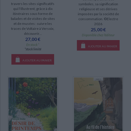
travers les sites significatifs
symboles, sa signification
SÉRIE
qui l'illustrent, grâce à dix
religieuse et ses dérives
itinéraires sous forme de
imposées par la société de
Histoire de la Suisse (6)
balades et de visites de sites
consommation. ©Electre
et de musées : suivre les
2026
Au fil de l'histoire suisse (3)
traces de Voltaire à Versoix,
25,00 €
découvrir...
Histoire de l'Europe urbaine (1)
Disponible chez l'éditeur
27,00 €
Histoire religieuse de l'Europe contemporaine (1)
En stock *
AJOUTER AU PANIER
*stock limité
DISPONIBILITÉ
AJOUTER AU PANIER
disponible (26)
epuise (10)
manquant (2)
CHARGEMENT...