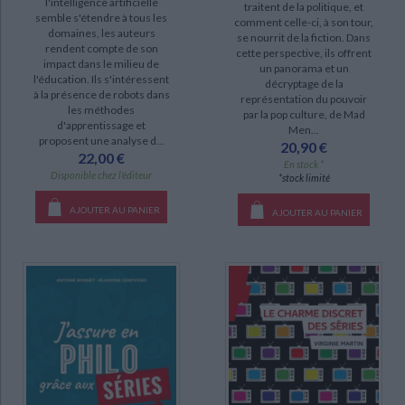
l'intelligence artificielle
traitent de la politique, et
DISPONIBILITÉ
semble s'étendre à tous les
comment celle-ci, à son tour,
domaines, les auteurs
se nourrit de la fiction. Dans
rendent compte de son
disponible (10)
cette perspective, ils offrent
impact dans le milieu de
un panorama et un
CHARGEMENT...
epuise (3)
l'éducation. Ils s'intéressent
décryptage de la
à la présence de robots dans
représentation du pouvoir
manquant (2)
les méthodes
par la pop culture, de Mad
d'apprentissage et
Men...
proposent une analyse d...
20,90 €
22,00 €
En stock *
Disponible chez l'éditeur
*stock limité
AJOUTER AU PANIER
AJOUTER AU PANIER