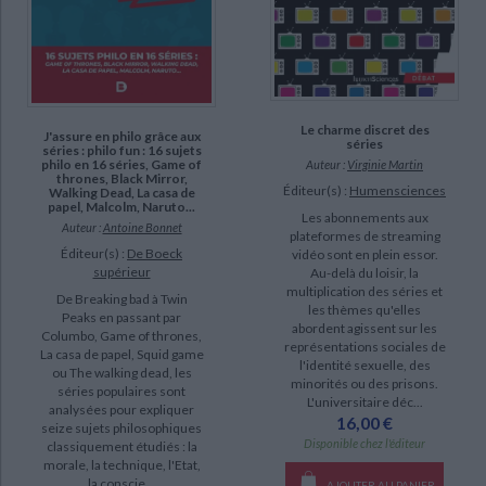
Le charme discret des
J'assure en philo grâce aux
séries
séries : philo fun : 16 sujets
philo en 16 séries, Game of
Auteur :
Virginie Martin
thrones, Black Mirror,
Éditeur(s) :
Humensciences
Walking Dead, La casa de
papel, Malcolm, Naruto...
Les abonnements aux
Auteur :
Antoine Bonnet
plateformes de streaming
Éditeur(s) :
De Boeck
vidéo sont en plein essor.
supérieur
Au-delà du loisir, la
multiplication des séries et
De Breaking bad à Twin
les thèmes qu'elles
Peaks en passant par
abordent agissent sur les
Columbo, Game of thrones,
représentations sociales de
La casa de papel, Squid game
l'identité sexuelle, des
ou The walking dead, les
minorités ou des prisons.
séries populaires sont
L'universitaire déc...
analysées pour expliquer
16,00 €
seize sujets philosophiques
Disponible chez l'éditeur
classiquement étudiés : la
morale, la technique, l'Etat,
la conscie...
AJOUTER AU PANIER