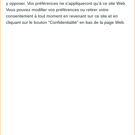
y opposer. Vos préférences ne s'appliqueront qu’à ce site Web.
Vous pouvez modifier vos préférences ou retirer votre
consentement à tout moment en revenant sur ce site et en
cliquant sur le bouton "Confidentialité" en bas de la page Web.
Coffret transitions : 5
volumes
Éditeur(s) :
Presses
universitaires du
Septentrion
Un coffret regroupant les
cinq premiers ouvrages de
cette collection accueillant
des textes et des essais
Oui, nous voulons l'Europe,
développant une réflexion
mais debout
sur les transformations du
Auteur :
Philippe Séguin
monde et des sociétés
Éditeur(s) :
Qui mal y pense
contemporaines. ©Electre
éditions
2026
27,00 €
Transcription de ce discours
Expédié sous 10 à 15 j.
prononcé par l'auteur en mai
1992 à l'Assemblée
nationale, contre le traité de
AJOUTER AU PANIER
Maastricht. Il dénonce
l'établissement d'une
oligarchie européenne qui