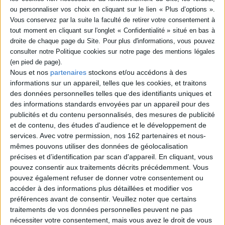
et politiques
en 15 séries : Downton
abbey, Borgen, Mad men,
Éditeur(s) :
Management et
Seviteur du peuple, Le
société
bureau des légendes,
Fauda...
Réflexions autour du rôle
Auteur :
Virginie Martin
des nouvelles technologies
dans les bouleversements
Éditeur(s) :
De Boeck
sociaux et politiques. Les
supérieur
auteurs examinent
Un éclairage sur la
Nous et nos
partenaires
stockons et/ou accédons à des
l'influence des réseaux
géopolitique et les
informations sur un appareil, telles que les cookies, et traitons
sociaux, les pratiques
mutations du monde depuis
sociales, la place des médias
des données personnelles telles que des identifiants uniques et
1913 à partir de l'analyse de
ou encore l'évolution des
des informations standards envoyées par un appareil pour des
seize séries télévisées :
pouvoirs. ©Electre 2026
Downton Abbey, Borgen,
publicités et du contenu personnalisés, des mesures de publicité
15,00 €
Mad men, entre autres.
et de contenu, des études d'audience et le développement de
Disponible chez l'éditeur
©Electre 2026
services.
Avec votre permission, nos 162 partenaires et nous-
18,90 €
mêmes pouvons utiliser des données de géolocalisation
AJOUTER AU PANIER
Disponible chez l'éditeur
précises et d’identification par scan d'appareil. En cliquant, vous
pouvez consentir aux traitements décrits précédemment. Vous
AJOUTER AU PANIER
pouvez également refuser de donner votre consentement ou
accéder à des informations plus détaillées et modifier vos
préférences avant de consentir.
Veuillez noter que certains
traitements de vos données personnelles peuvent ne pas
nécessiter votre consentement, mais vous avez le droit de vous