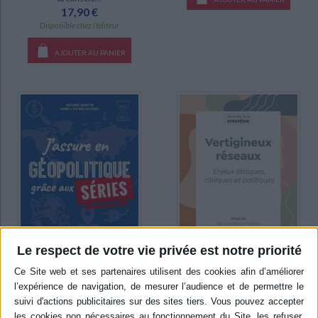
17,90 €
Disponible chez l'éditeur
AJOUTER AU PANIER
Le respect de votre vie privée est notre priorité
J'assure en géopolitique
Vertigineux réseaux :
grâce aux séries : les grands
enjeux éthiques, cliniques
concepts de géopolitique