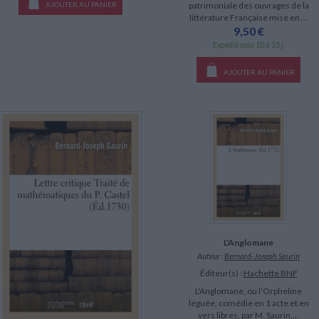
AJOUTER AU PANIER
patrimoniale des ouvrages de la
littérature Française mise en ...
9,50 €
Expédié sous 10 à 15 j.
AJOUTER AU PANIER
L'Anglomane
Auteur :
Bernard-Joseph Saurin
Éditeur(s) :
Hachette BNF
L'Anglomane, ou l'Orpheline
léguée, comédie en 1 acte et en
vers libres, par M. Saurin,...