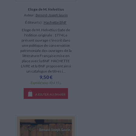
Eloge de M. Helvétius
Auteur :
Bernard-Joseph Saurin
Éditeur(s) :
Hachette BNF
Eloge de M. Helvétius Date de
l'édition originale : 1774 Le
présent ouvrage s'inscrit dans
une politique de conservation
patrimoniale des ouvrages de la
littérature Française mise en
place avec la BNF. HACHETTE
LIVRE et la BNF proposent ainsi
un catalogue de titres i...
9,50 €
Expédié sous 10 à 15 j.
AJOUTER AU PANIER