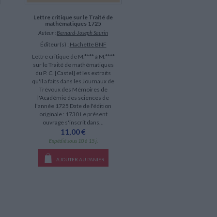
Lettre critique sur le Traité de
mathématiques 1725
Auteur :
Bernard-Joseph Saurin
Éditeur(s) :
Hachette BNF
Lettre critique de M.**** à M.****
sur le Traité de mathématiques
du P. C. [Castel] et les extraits
qu'il a faits dans les Journaux de
Trévoux des Mémoires de
l'Académie des sciences de
l'année 1725 Date de l'édition
originale : 1730 Le présent
ouvrage s'inscrit dans...
11,00 €
Expédié sous 10 à 15 j.
AJOUTER AU PANIER