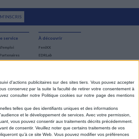
 M'INSCRIS
e service
À découvrir
d'emploi
FeniXX
Partenaires
EDRLab
RetroNews
BnF : portail des métiers
du livre
Cercle de la librairie
Les chèques cadeaux
Mollat
elles telles que des identifiants uniques et des informations
d'audience et le développement de services.
Avec votre permission,
iquant, vous pouvez consentir aux traitements décrits précédemment.
ant de consentir.
Veuillez noter que certains traitements de vos
liqueront qu’à ce site Web. Vous pouvez modifier vos préférences