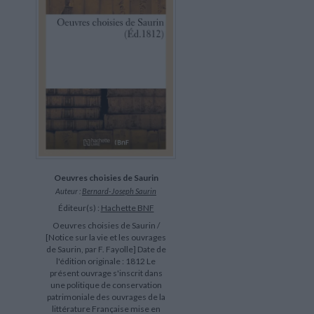
Oeuvres choisies de Saurin
Auteur :
Bernard-Joseph Saurin
Éditeur(s) :
Hachette BNF
Oeuvres choisies de Saurin /
[Notice sur la vie et les ouvrages
de Saurin, par F. Fayolle] Date de
l'édition originale : 1812 Le
présent ouvrage s'inscrit dans
une politique de conservation
patrimoniale des ouvrages de la
littérature Française mise en