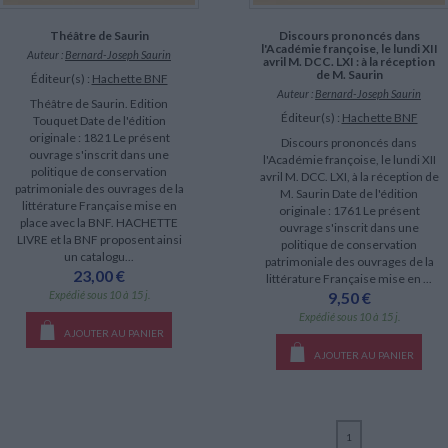
Théâtre de Saurin
Discours prononcés dans
l'Académie françoise, le lundi XII
Auteur :
Bernard-Joseph Saurin
avril M. DCC. LXI : à la réception
de M. Saurin
Éditeur(s) :
Hachette BNF
Auteur :
Bernard-Joseph Saurin
Théâtre de Saurin. Edition
Éditeur(s) :
Hachette BNF
Touquet Date de l'édition
originale : 1821 Le présent
Discours prononcés dans
ouvrage s'inscrit dans une
l'Académie françoise, le lundi XII
politique de conservation
avril M. DCC. LXI, à la réception de
patrimoniale des ouvrages de la
M. Saurin Date de l'édition
littérature Française mise en
originale : 1761 Le présent
place avec la BNF. HACHETTE
ouvrage s'inscrit dans une
LIVRE et la BNF proposent ainsi
politique de conservation
un catalogu...
patrimoniale des ouvrages de la
23,00 €
littérature Française mise en ...
Expédié sous 10 à 15 j.
9,50 €
Expédié sous 10 à 15 j.
AJOUTER AU PANIER
AJOUTER AU PANIER
1