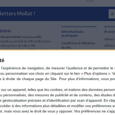
etters Mollat !
JE
oraires
Informations
À votr
pratiques
 librairie Mollat vous accueille
Offres 
 lundi au samedi de 10h à 20h et tous
Conditions d'utilisation
es dimanches de 14h à 19h
Offres 
du site
urs fériés : de 11h à 19h* excepté le
Qui sommes-nous
r mai, le 25 décembre et le 1er janvier
Si le jour férié est un dimanche, de 14h
té
Mentions Légales
 19h
Frais de port & Livraison
 clic et collecte est ouvert
Conditions Générales
 lundi au samedi de 9h30 à 20h et tous
de Vente
es dimanches de 14h à 19h
ur fériés : tous les jours fériés de 11h à
9h* excepté le 1er mai, le 25 décembre
ur un appareil, telles que les cookies, et traitons des données personn
 le 1er janvier
nu personnalisés, des mesures de publicité et de contenu, des études 
Si le jour férié est un dimanche de 14h à
éolocalisation précises et d’identification par scan d'appareil. En cl
9h
der à des informations plus détaillées et modifier vos préférences av
ir le détail des horaires & accès
 mais vous avez le droit de vous y opposer. Vos préférences ne s'app