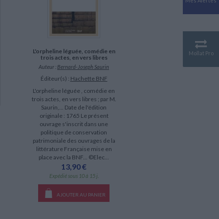
Mes Alertes
Antiquité
Mythologies
GÉOGRAPHIE
Géographie - Démographie -
Territoire
L'orpheline léguée, comédie en
Mollat Pro
trois actes, en vers libres
CULTURE SCIENTIFIQUE
Auteur :
Bernard-Joseph Saurin
Essais scientifique
Éditeur(s) :
Hachette BNF
Astronomie
L'orpheline léguée , comédie en
trois actes, en vers libres ; par M.
Saurin,... Date de l'édition
originale : 1765 Le présent
ouvrage s'inscrit dans une
politique de conservation
patrimoniale des ouvrages de la
littérature Française mise en
place avec la BNF... ©Elec...
13,90 €
Expédié sous 10 à 15 j.
AJOUTER AU PANIER