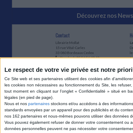
Découvrez nos Newsl
Contact
H
Librairie Mollat
La
15 rue Vital-Carles
Du
33 080 Bordeaux Cedex
l
Standard :
05 56 56 40 40
Jo
Service client mollat.com :
05 56 56 40
1e
83
* 
Le respect de votre vie privée est notre priori
Contactez-nous
à
Le
du
l
Jo
1
Nous et nos
partenaires
stockons et/ou accédons à des informations s
et
standards envoyées par un appareil pour des publicités et du conte
* 
nos 162 partenaires et nous-mêmes pouvons utiliser des données de g
1
Vous pouvez également refuser de donner votre consentement ou accé
Vo
données personnelles peuvent ne pas nécessiter votre consentement,