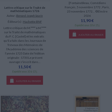
[Fontainebleau, Comédiens
français, 5 novembre 1772 ; Paris,
Lettre critique sur le Traité de
mathématiques 1726
23 novembre 1772... ©Electre
2026
Auteur :
Bernard-Joseph Saurin
11,90 €
Éditeur(s) :
Hachette BNF
Expédié sous 10 à 15 j.
Lettre critique de M.**** à M.****
sur le Traité de mathématiques
AJOUTER AU PANIER
du P. C. [Castel] et les extraits
qu'il a faits dans les Journaux de
Trévoux des Mémoires de
l'Académie des sciences de
l'année 1725 Date de l'édition
originale : 1730 Le présent
ouvrage s'inscrit dans...
11,50 €
Expédié sous 10 à 15 j.
AJOUTER AU PANIER