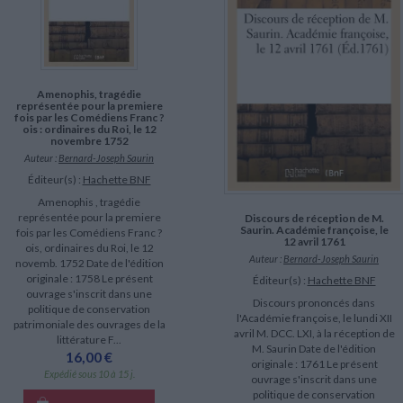
LITTÉRATURE DE VOYAGE
Dictionnaires Français
Histoire moderne
Relations et politiques
internationales
Dictionnaires Bilingues
Récits des voyageurs et des
Histoire contemporaine
explorateurs
Sécurité nationale - Défense
Langues universitaires -
BIOGRAPHIES HISTORIQUES
Dictionnaires et méthodes
ECOLOGIE - ENVIRONNEMENT
Biographies historiques
Méthodes Langues Grand public
Ecologie
Amenophis, tragédie
Français langues étrangères
HISTOIRE - GÉNÉRALITÉS
représentée pour la premiere
fois par les Comédiens Franc ?
CHARGEMENT...
Historiographie
ois : ordinaires du Roi, le 12
novembre 1752
Etudes historiques
Auteur :
Bernard-Joseph Saurin
Généalogie - Héraldique
Éditeur(s) :
Hachette BNF
Franc-maçonnerie
Amenophis , tragédie
représentée pour la premiere
Discours de réception de M.
Saurin. Académie françoise, le
fois par les Comédiens Franc ?
12 avril 1761
ois, ordinaires du Roi, le 12
Auteur :
Bernard-Joseph Saurin
novemb. 1752 Date de l'édition
originale : 1758 Le présent
Éditeur(s) :
Hachette BNF
ouvrage s'inscrit dans une
Discours prononcés dans
politique de conservation
l'Académie françoise, le lundi XII
patrimoniale des ouvrages de la
avril M. DCC. LXI, à la réception de
littérature F...
M. Saurin Date de l'édition
16,00 €
originale : 1761 Le présent
Expédié sous 10 à 15 j.
ouvrage s'inscrit dans une
politique de conservation