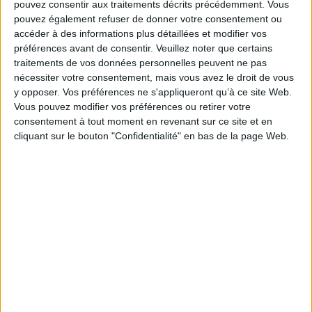
pouvez consentir aux traitements décrits précédemment. Vous
pouvez également refuser de donner votre consentement ou
accéder à des informations plus détaillées et modifier vos
préférences avant de consentir.
Veuillez noter que certains
traitements de vos données personnelles peuvent ne pas
Un juriste pluriel : mélanges
en l'honneur d'Alain Couret
nécessiter votre consentement, mais vous avez le droit de vous
Éditeur(s) :
Dalloz
y opposer. Vos préférences ne s'appliqueront qu’à ce site Web.
Lefebvre
Vous pouvez modifier vos préférences ou retirer votre
65 contributions qui rendent
consentement à tout moment en revenant sur ce site et en
hommage au juriste du droit
cliquant sur le bouton "Confidentialité" en bas de la page Web.
des affaires. Les auteurs
abordent notamment les
organes sociaux, la
restructuration et la fiscalité
des sociétés, le droit
financier et le droit des
procédures collectives.
©Electre 2026
109,00 €
Disponible chez l'éditeur
AJOUTER AU PANIER