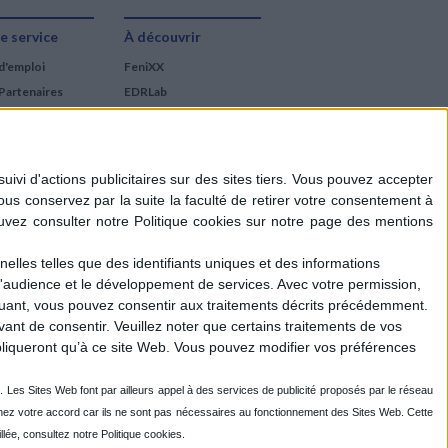
e service
À découvrir
d'emploi
FeniXX
Partenaires
EDRLab
RetroNews
BnF : portail des métiers
du livre
Cercle de la librairie
Les chèques cadeaux
Mollat
elles telles que des identifiants uniques et des informations
d'audience et le développement de services.
Avec votre permission,
iquant, vous pouvez consentir aux traitements décrits précédemment.
ant de consentir.
Veuillez noter que certains traitements de vos
liqueront qu’à ce site Web. Vous pouvez modifier vos préférences