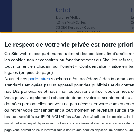
Contact
H
Librairie Mollat
La
15 rue Vital-Carles
Du
33 080 Bordeaux Cedex
l
Standard :
05 56 56 40 40
Jo
Service client mollat.com :
05 56 56 40
1e
83
* 
Le respect de votre vie privée est notre priori
Contactez-nous
à
Le
du
l
Jo
1
Nous et nos
partenaires
stockons et/ou accédons à des informations s
et
standards envoyées par un appareil pour des publicités et du conte
* 
nos 162 partenaires et nous-mêmes pouvons utiliser des données de g
1
Vous pouvez également refuser de donner votre consentement ou accé
Vo
données personnelles peuvent ne pas nécessiter votre consentement,
ou retirer votre consentement à tout moment en revenant sur ce site 
Mollat sur les réseaux