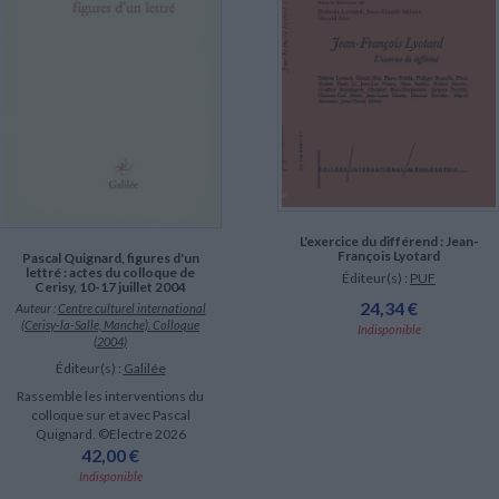
LITTÉRATURE DE VOYAGE
Dictionnaires Français
Histoire moderne
Relations et politiques
internationales
Dictionnaires Bilingues
Récits des voyageurs et des
Histoire contemporaine
explorateurs
Sécurité nationale - Défense
Langues universitaires -
BIOGRAPHIES HISTORIQUES
Dictionnaires et méthodes
ECOLOGIE - ENVIRONNEMENT
Biographies historiques
Méthodes Langues Grand public
Ecologie
Français langues étrangères
HISTOIRE - GÉNÉRALITÉS
CHARGEMENT...
Historiographie
Etudes historiques
Généalogie - Héraldique
Franc-maçonnerie
L'exercice du différend : Jean-
François Lyotard
Pascal Quignard, figures d'un
lettré : actes du colloque de
Éditeur(s) :
PUF
Cerisy, 10-17 juillet 2004
24,34 €
Auteur :
Centre culturel international
(Cerisy-la-Salle, Manche). Colloque
Indisponible
(2004)
Éditeur(s) :
Galilée
Rassemble les interventions du
colloque sur et avec Pascal
Quignard. ©Electre 2026
42,00 €
Indisponible