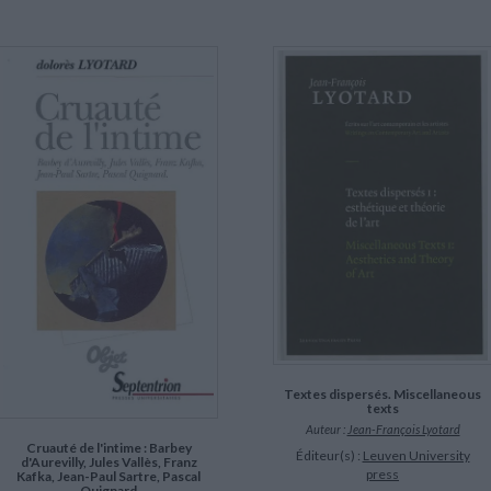
Textes dispersés. Miscellaneous
texts
Auteur :
Jean-François Lyotard
Cruauté de l'intime : Barbey
Éditeur(s) :
Leuven University
d'Aurevilly, Jules Vallès, Franz
press
Kafka, Jean-Paul Sartre, Pascal
Quignard