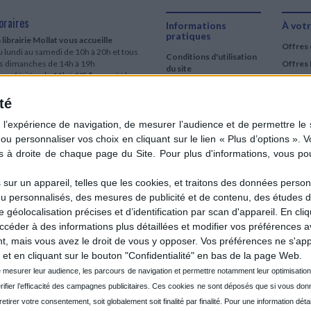
oraires
Informations
À votr
pratiques
 librairie Mollat vous accueille
Offres 
 lundi au samedi de 10h à 20h et tous
Conditions d'utilisation
es dimanches de 14h à 19h
Offres 
du site
urs fériés : de 11h à 19h* excepté le
Qui sommes-nous
r mai, le 25 décembre et le 1er janvier
Si le jour férié est un dimanche, de 14h
té
Mentions Légales
 19h
Frais de port & Livraison
 clic et collecte est ouvert
Conditions Générales
 lundi au samedi de 9h30 à 20h et tous
de Vente
es dimanches de 14h à 19h
ur fériés : tous les jours fériés de 11h à
9h* excepté le 1er mai, le 25 décembre
ur un appareil, telles que les cookies, et traitons des données personn
 le 1er janvier
nu personnalisés, des mesures de publicité et de contenu, des études 
Si le jour férié est un dimanche de 14h à
éolocalisation précises et d’identification par scan d'appareil. En cl
9h
der à des informations plus détaillées et modifier vos préférences av
ir le détail des horaires & accès
 mais vous avez le droit de vous y opposer. Vos préférences ne s'app
et en cliquant sur le bouton "Confidentialité" en bas de la page Web.