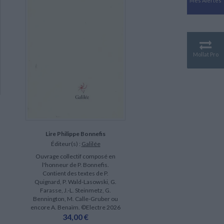
Mes Alertes
Antiquité
Mythologies
GÉOGRAPHIE
Géographie - Démographie -
Territoire
Mollat Pro
CULTURE SCIENTIFIQUE
Essais scientifique
Astronomie
Lire Philippe Bonnefis
Éditeur(s) :
Galilée
Ouvrage collectif composé en
l'honneur de P. Bonnefis.
Contient des textes de P.
Quignard, P. Wald-Lasowski, G.
Farasse, J.-L. Steinmetz, G.
Bennington, M. Calle-Gruber ou
encore A. Benaïm. ©Electre 2026
34,00 €