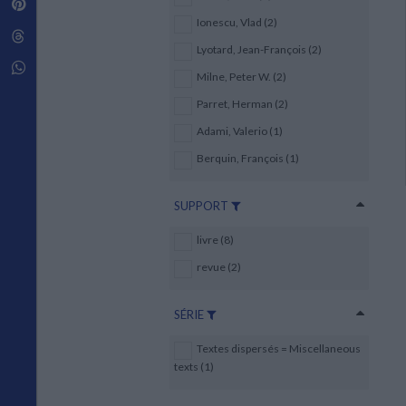
Pinterest
Techniques de construction
SCIENCE FICTION ET FANTASY
Vie familiale
Disciplines paramédicales
Ionescu, Vlad (2)
Matériaux de l’architecture
Littérature SF et Fantasy
Threads
Ouvrages Généraux
Urbanisme
SOCIOLOGIE
Lyotard, Jean-François (2)
Sociologie générale
Whatsapp
Milne, Peter W. (2)
Travail social
Santé et société
Parret, Herman (2)
Adami, Valerio (1)
ETHNOLOGIE
Anthropologie
Berquin, François (1)
Ethnologie par pays
SUPPORT
livre (8)
revue (2)
SÉRIE
Textes dispersés = Miscellaneous
texts (1)