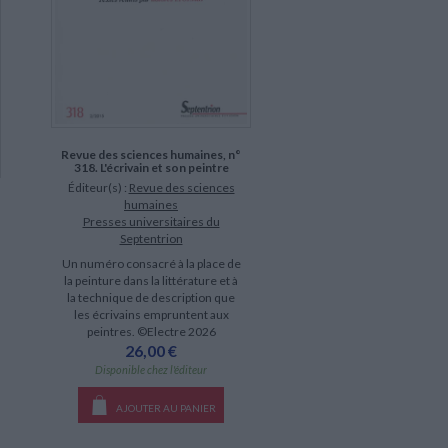
Revue des sciences humaines, n°
318. L'écrivain et son peintre
Éditeur(s) :
Revue des sciences
humaines
Presses universitaires du
Septentrion
Un numéro consacré à la place de
la peinture dans la littérature et à
la technique de description que
les écrivains empruntent aux
peintres. ©Electre 2026
26,00 €
Disponible chez l'éditeur
AJOUTER AU PANIER