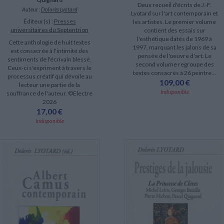
Deux recueil d'écrits de J.-F.
Auteur :
Dolorès Lyotard
Lyotard sur l'art contemporain et
Éditeur(s) :
Presses
les artistes. Le premier volume
universitaires du Septentrion
contient des essais sur
l'esthétique datés de 1969 à
Cette anthologie de huit textes
1997, marquant les jalons de sa
est consacrée à l'intimité des
pensée de l'oeuvre d'art. Le
sentiments de l'écrivain blessé.
second volume regroupe des
Ceux-ci s'expriment à travers le
textes consacrés à 26 peintre...
processus créatif qui dévoile au
109,00 €
lecteur une partie de la
Indisponible
souffrance de l'auteur. ©Electre
2026
17,00 €
Indisponible