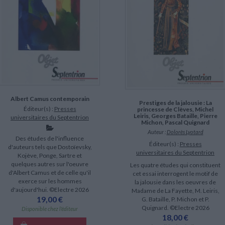
Albert Camus contemporain
Prestiges de la jalousie : La
Éditeur(s) :
Presses
princesse de Clèves, Michel
Leiris, Georges Bataille, Pierre
universitaires du Septentrion
Michon, Pascal Quignard
Auteur :
Dolorès Lyotard
Des études de l'influence
Éditeur(s) :
Presses
d'auteurs tels que Dostoïevsky,
universitaires du Septentrion
Kojève, Ponge, Sartre et
quelques autres sur l'oeuvre
Les quatre études qui constituent
d'Albert Camus et de celle qu'il
cet essai interrogent le motif de
exerce sur les hommes
la jalousie dans les oeuvres de
d'aujourd'hui. ©Electre 2026
Madame de La Fayette, M. Leiris,
19,00 €
G. Bataille, P. Michon et P.
Quignard. ©Electre 2026
Disponible chez l'éditeur
18,00 €