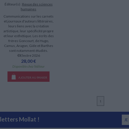
Éditeur(s) :
Revue des sciences
humaines
Communications sur les carnets
et journaux d'auteurs littéraires,
leurs liens avec la création
artistique, leur spécificité propre
et leur esthétique. Les écrits des
frères Goncourt, de Hugo,
Camus, Aragon, Gide et Barthes
sont notamment étudiés.
©Electre 2026
28,00 €
Disponible chez l'éditeur
AJOUTER AU PANIER
1
etters Mollat !
JE