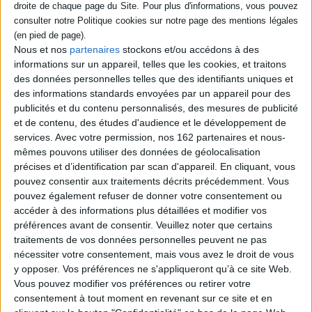
chronologiques, les
contributions mettent en
lumière l'abondante
documentation sur
Nous et nos
partenaires
stockons et/ou accédons à des
l'archéologie du verre en
informations sur un appareil, telles que les cookies, et traitons
Lorraine, Belgique,
des données personnelles telles que des identifiants uniques et
Allemagne, Suisse, au
Luxembourg et aux Pays-
des informations standards envoyées par un appareil pour des
Bas, valorisent le patrimoine
publicités et du contenu personnalisés, des mesures de publicité
verrier lorrain et soulignent
et de contenu, des études d'audience et le développement de
les relat...
services.
Avec votre permission, nos 162 partenaires et nous-
63,00 €
mêmes pouvons utiliser des données de géolocalisation
Indisponible
précises et d’identification par scan d'appareil. En cliquant, vous
pouvez consentir aux traitements décrits précédemment. Vous
pouvez également refuser de donner votre consentement ou
1
accéder à des informations plus détaillées et modifier vos
préférences avant de consentir.
Veuillez noter que certains
Découvrez nos Newsletters Mollat !
traitements de vos données personnelles peuvent ne pas
nécessiter votre consentement, mais vous avez le droit de vous
y opposer. Vos préférences ne s'appliqueront qu’à ce site Web.
JE M'INSCRIS
Vous pouvez modifier vos préférences ou retirer votre
consentement à tout moment en revenant sur ce site et en