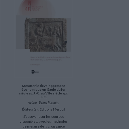
Mesurer le développement
économique en Gaule du Ier
siècle av. J.-C. au VIIe siècle apr.
J.-C.
Auteur :
Béline Pasquini
Éditeur(s) :
Editions Mergoil
S'appuyant sur les sources
disponibles, avec les méthodes
de mesure de la croissance