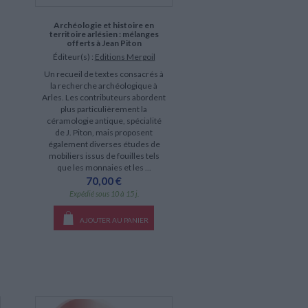
Archéologie et histoire en
territoire arlésien : mélanges
offerts à Jean Piton
Éditeur(s) :
Editions Mergoil
Un recueil de textes consacrés à
la recherche archéologique à
Arles. Les contributeurs abordent
plus particulièrement la
céramologie antique, spécialité
de J. Piton, mais proposent
également diverses études de
mobiliers issus de fouilles tels
que les monnaies et les ...
70,00 €
Expédié sous 10 à 15 j.
AJOUTER AU PANIER