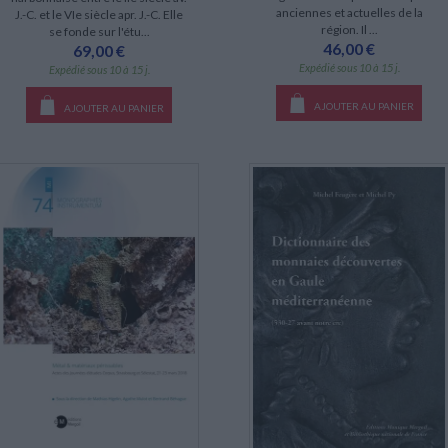
anciennes et actuelles de la
J.-C. et le VIe siècle apr. J.-C. Elle
région. Il ...
se fonde sur l'étu...
46,00 €
69,00 €
Expédié sous 10 à 15 j.
Expédié sous 10 à 15 j.
AJOUTER AU PANIER
AJOUTER AU PANIER