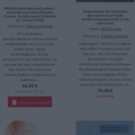
Métal & matériaux périssables :
Dictionnaire des monnaies
actes des journées d’études
découvertes en Gaule
Corpus, Strasbourg et Sélestat,
méditerranéenne (530-27 av.
21-23 mars 2018
notre ère)
Éditeur(s) :
Editions Mergoil
Auteur :
Michel Feugère
19 contributions
Éditeur(s) :
Editions Mergoil
pluridisciplinaires consacrées à la
Regroupées selon leurs origines
méthodologie nécessaire pour
(Marseille, Provence, péninsule
traiter divers objets
ibérique, etc.), les monnaies
archéologiques, de leur
découvertes en Gaule
découverte à leur valorisation, en
méridionale sont présentées par
passant par leur restauration et
des photographies de leurs deux
leur étude. Minéralisés au
faces accompagnées d'une
contact d'objets métalliques, les
notice technique. Les sites où les
matériaux ...
monnaies ont été trouvées so...
66,00 €
70,00 €
Expédié sous 10 à 15 j.
Indisponible
AJOUTER AU PANIER