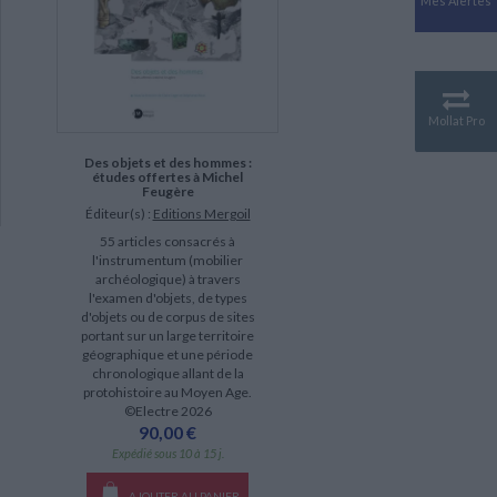
Mes Alertes
Antiquité
Mythologies
GÉOGRAPHIE
Géographie - Démographie -
Territoire
Mollat Pro
CULTURE SCIENTIFIQUE
Des objets et des hommes :
Essais scientifique
études offertes à Michel
Feugère
Astronomie
Éditeur(s) :
Editions Mergoil
55 articles consacrés à
l'instrumentum (mobilier
archéologique) à travers
l'examen d'objets, de types
d'objets ou de corpus de sites
portant sur un large territoire
géographique et une période
chronologique allant de la
protohistoire au Moyen Age.
©Electre 2026
90,00 €
Expédié sous 10 à 15 j.
AJOUTER AU PANIER