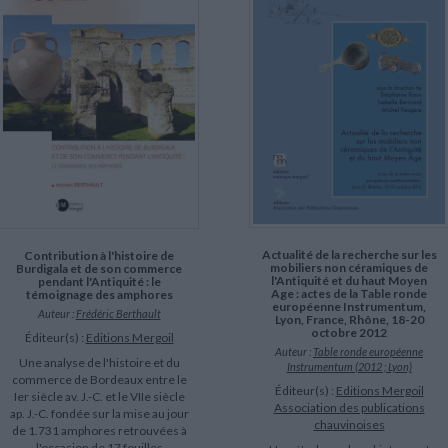
Actualité de la recherche sur les
Contribution à l'histoire de
mobiliers non céramiques de
Burdigala et de son commerce
l'Antiquité et du haut Moyen
pendant l'Antiquité : le
Age : actes de la Table ronde
témoignage des amphores
européenne Instrumentum,
Auteur :
Frédéric Berthault
Lyon, France, Rhône, 18-20
octobre 2012
Éditeur(s) :
Editions Mergoil
Auteur :
Table ronde européenne
Une analyse de l'histoire et du
Instrumentum (2012 ; Lyon)
commerce de Bordeaux entre le
Éditeur(s) :
Editions Mergoil
Ier siècle av. J.-C. et le VIIe siècle
Association des publications
ap. J.-C. fondée sur la mise au jour
chauvinoises
de 1.731 amphores retrouvées à
l'occasion de 17 fouilles