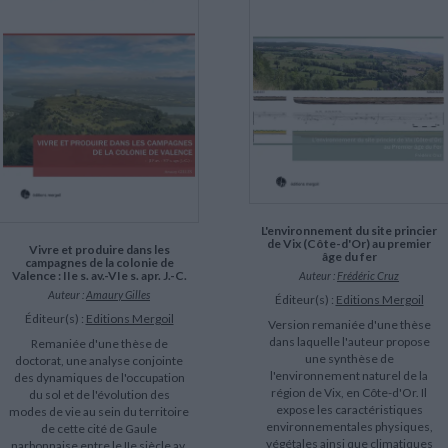
LITTÉRATURE DE VOYAGE
Dictionnaires Français
Histoire moderne
Relations et politiques
internationales
Dictionnaires Bilingues
Récits des voyageurs et des
Histoire contemporaine
explorateurs
Sécurité nationale - Défense
Langues universitaires -
BIOGRAPHIES HISTORIQUES
Dictionnaires et méthodes
ECOLOGIE - ENVIRONNEMENT
Biographies historiques
Méthodes Langues Grand public
Ecologie
Français langues étrangères
HISTOIRE - GÉNÉRALITÉS
Historiographie
Etudes historiques
Généalogie - Héraldique
Franc-maçonnerie
CHARGEMENT...
L'environnement du site princier
de Vix (Côte-d'Or) au premier
Vivre et produire dans les
âge du fer
campagnes de la colonie de
Valence : IIe s. av.-VIe s. apr. J.-C.
Auteur :
Frédéric Cruz
Auteur :
Amaury Gilles
Éditeur(s) :
Editions Mergoil
Éditeur(s) :
Editions Mergoil
Version remaniée d'une thèse
dans laquelle l'auteur propose
Remaniée d'une thèse de
une synthèse de
doctorat, une analyse conjointe
l'environnement naturel de la
des dynamiques de l'occupation
région de Vix, en Côte-d'Or. Il
du sol et de l'évolution des
expose les caractéristiques
modes de vie au sein du territoire
environnementales physiques,
de cette cité de Gaule
végétales ainsi que climatiques
narbonnaise entre le IIe siècle av.