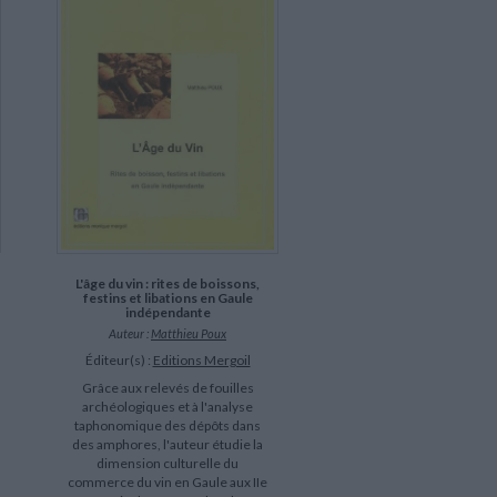
L'âge du vin : rites de boissons,
festins et libations en Gaule
indépendante
Auteur :
Matthieu Poux
Éditeur(s) :
Editions Mergoil
Grâce aux relevés de fouilles
archéologiques et à l'analyse
taphonomique des dépôts dans
des amphores, l'auteur étudie la
dimension culturelle du
commerce du vin en Gaule aux IIe