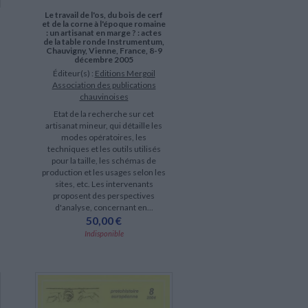
Le travail de l'os, du bois de cerf
et de la corne à l'époque romaine
: un artisanat en marge ? : actes
de la table ronde Instrumentum,
Chauvigny, Vienne, France, 8-9
décembre 2005
Éditeur(s) :
Editions Mergoil
Association des publications
chauvinoises
Etat de la recherche sur cet
artisanat mineur, qui détaille les
modes opératoires, les
techniques et les outils utilisés
pour la taille, les schémas de
production et les usages selon les
sites, etc. Les intervenants
proposent des perspectives
d'analyse, concernant en...
50,00 €
Indisponible