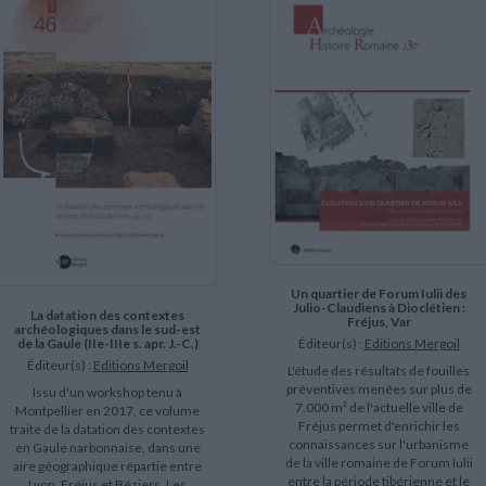
Un quartier de Forum Iulii des
Julio-Claudiens à Dioclétien :
La datation des contextes
Fréjus, Var
archéologiques dans le sud-est
Éditeur(s) :
Editions Mergoil
de la Gaule (IIe-IIIe s. apr. J.-C.)
Éditeur(s) :
Editions Mergoil
L'étude des résultats de fouilles
préventives menées sur plus de
Issu d'un workshop tenu à
7.000 m² de l'actuelle ville de
Montpellier en 2017, ce volume
Fréjus permet d'enrichir les
traite de la datation des contextes
connaissances sur l'urbanisme
en Gaule narbonnaise, dans une
de la ville romaine de Forum Iulii
aire géographique répartie entre
entre la période tibérienne et le
Lyon, Fréjus et Béziers. Les