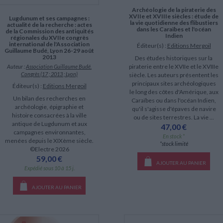
Archéologie de la piraterie des
XVIIe et XVIIIe siècles : étude de
Lugdunum et ses campagnes :
la vie quotidienne des flibustiers
actualité de la recherche : actes
dans les Caraïbes et l'océan
de la Commission des antiquités
Indien
régionales du XVIIe congrès
international de l'Association
Éditeur(s) :
Editions Mergoil
Guillaume Budé, Lyon 26-29 août
2013
Des études historiques sur la
piraterie entre le XVIIe et le XVIIIe
Auteur :
Association Guillaume Budé.
Congrès (17 ; 2013 ; Lyon)
siècle. Les auteurs présentent les
principaux sites archéologiques
Éditeur(s) :
Editions Mergoil
le long des côtes d'Amérique, aux
Un bilan des recherches en
Caraïbes ou dans l'océan Indien,
archéologie, épigraphie et
qu'il s'agisse d'épaves de navire
histoire consacrées à la ville
ou de sites terrestres. La vie ...
antique de Lugdunum et aux
47,00 €
campagnes environnantes,
En stock *
menées depuis le XIXème siècle.
*stock limité
©Electre 2026
59,00 €
AJOUTER AU PANIER
Expédié sous 10 à 15 j.
AJOUTER AU PANIER