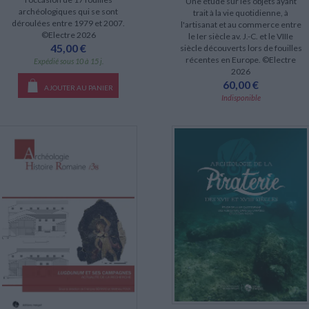
Une étude sur les objets ayant
archéologiques qui se sont
trait à la vie quotidienne, à
déroulées entre 1979 et 2007.
l'artisanat et au commerce entre
©Electre 2026
le Ier siècle av. J.-C. et le VIIIe
45,00 €
siècle découverts lors de fouilles
récentes en Europe. ©Electre
Expédié sous 10 à 15 j.
2026
60,00 €
AJOUTER AU PANIER
Indisponible