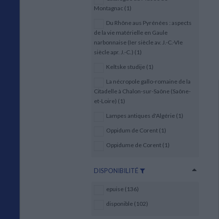
Montagnac (1)
Du Rhône aus Pyrénées : aspects
de la vie matérielle en Gaule
narbonnaise (Ier siècle av. J.-C.-VIe
siècle apr. J.-C.) (1)
Keltske studije (1)
La nécropole gallo-romaine de la
Citadelle à Chalon-sur-Saône (Saône-
et-Loire) (1)
Lampes antiques d'Algérie (1)
Oppidum de Corent (1)
Oppidume de Corent (1)
DISPONIBILITÉ
epuise (136)
disponible (102)