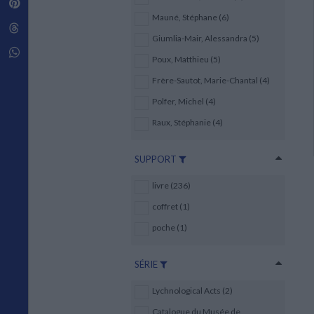
Pinterest
Techniques de construction
SCIENCE FICTION ET FANTASY
Vie familiale
Disciplines paramédicales
Mauné, Stéphane (6)
Matériaux de l’architecture
Littérature SF et Fantasy
Threads
Ouvrages Généraux
Urbanisme
SOCIOLOGIE
Giumlia-Mair, Alessandra (5)
Sociologie générale
Whatsapp
Poux, Matthieu (5)
Travail social
Santé et société
Frère-Sautot, Marie-Chantal (4)
Polfer, Michel (4)
ETHNOLOGIE
Anthropologie
Raux, Stéphanie (4)
Ethnologie par pays
SUPPORT
livre (236)
coffret (1)
poche (1)
SÉRIE
Lychnological Acts (2)
Catalogue du Musée de