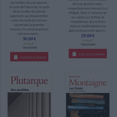
ensembles de son oeuvre :
de trois grands récits,
le cycle de l'absurde, le cycle
Les lieux de mémoire (3)
respectivement consacrés à
de la révolte, et celui du
Philip K. Dick, E. Limonov et
Dits et écrits : 1954-1988 (2)
jugement, qui devaient être
les saints Luc et Paul, et
suivis du cycle de l'amour,
complété par des articles
Les mohicans de Paris (2)
ouvert par Le premier
dont un inédit intitulé Une
homme, le roman inachevé
Mémoires d'outre-tombe (2)
galerie de portraits (parco...
retrouvé après ...
29,00 €
30,00 €
Nouvelles complètes (2)
En stock *
En stock *
*stock limité
Nouvelles et contes (2)
*stock limité
Romantismes français (2)
AJOUTER AU PANIER
AJOUTER AU PANIER
Vers le réel : oeuvres choisies (2)
DISPONIBILITÉ
disponible (168)
epuise (25)
manquant (5)
CHARGEMENT...