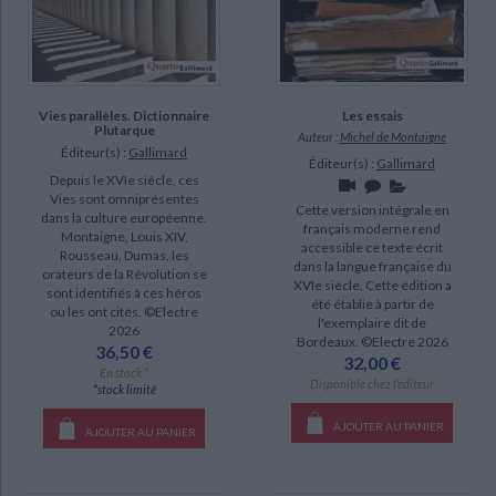
Vies parallèles. Dictionnaire
Les essais
Plutarque
Auteur :
Michel de Montaigne
Éditeur(s) :
Gallimard
Éditeur(s) :
Gallimard
Depuis le XVIe siècle, ces
Vies sont omniprésentes
Cette version intégrale en
dans la culture européenne.
français moderne rend
Montaigne, Louis XIV,
accessible ce texte écrit
Rousseau, Dumas, les
dans la langue française du
orateurs de la Révolution se
XVIe siècle. Cette édition a
sont identifiés à ces héros
été établie à partir de
ou les ont cités. ©Electre
l'exemplaire dit de
2026
Bordeaux. ©Electre 2026
36,50 €
32,00 €
En stock *
Disponible chez l'éditeur
*stock limité
AJOUTER AU PANIER
AJOUTER AU PANIER