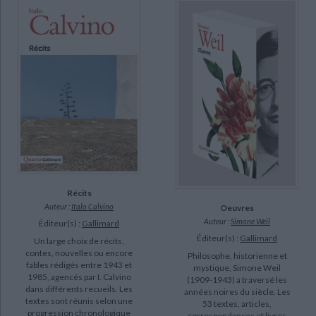
Récits
Auteur :
Italo Calvino
Oeuvres
Auteur :
Simone Weil
Éditeur(s) :
Gallimard
Éditeur(s) :
Gallimard
Un large choix de récits,
contes, nouvelles ou encore
Philosophe, historienne et
fables rédigés entre 1943 et
mystique, Simone Weil
1985, agencés par I. Calvino
(1909-1943) a traversé les
dans différents recueils. Les
années noires du siècle. Les
textes sont réunis selon une
53 textes, articles,
progression chronologique
correspondances et livres