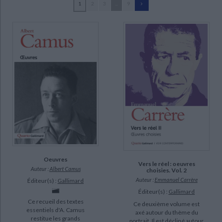
1
2
3
...
9
Ecologie - Environnement
Danse
Religions - Spiritualités
Bibliothèque de la Pléiade
Critique et histoire littéraire
Dumas, Alexandre (5)
Histoire de France
Biographies historiques
Robillot, Henri (5)
Classiques scolaires
Littérature ancienne et médiévale
Histoire - Généralités
Histoire des pays
Duhamel, Marcel (4)
Littérature de voyage
Audio - Livres lus
Hérisson, Janine (4)
Histoire ancienne
Géographie
Littérature en version originale
Humour
Lyon-Caen, Judith (4)
Culture scientifique
Nora, Pierre (4)
Proust, Marcel (4)
Roth, Philip (4)
SUPPORT
Oeuvres
livre (152)
Vers le réel : oeuvres
Auteur :
Albert Camus
choisies. Vol. 2
poche (42)
Auteur :
Emmanuel Carrère
Éditeur(s) :
Gallimard
coffret (4)
Éditeur(s) :
Gallimard
Ce recueil des textes
Ce deuxième volume est
essentiels d'A. Camus
axé autour du thème du
SÉRIE
restitue les grands
portrait. Il est décliné autour