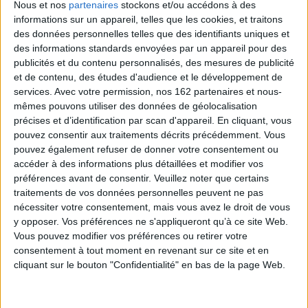
Nous et nos
partenaires
stockons et/ou accédons à des
informations sur un appareil, telles que les cookies, et traitons
des données personnelles telles que des identifiants uniques et
des informations standards envoyées par un appareil pour des
publicités et du contenu personnalisés, des mesures de publicité
et de contenu, des études d'audience et le développement de
services.
Avec votre permission, nos 162 partenaires et nous-
mêmes pouvons utiliser des données de géolocalisation
précises et d’identification par scan d'appareil. En cliquant, vous
pouvez consentir aux traitements décrits précédemment. Vous
pouvez également refuser de donner votre consentement ou
accéder à des informations plus détaillées et modifier vos
A la recherche du temps
Oeuvres complètes :
perdu
préférences avant de consentir.
Veuillez noter que certains
romans, nouvelles, essais,
Auteur :
Marcel Proust
correspondance
traitements de vos données personnelles peuvent ne pas
Éditeur(s) :
Gallimard
Auteur :
Flannery O'Connor
nécessiter votre consentement, mais vous avez le droit de vous
Éditeur(s) :
Gallimard
Le cycle romanesque, réuni
y opposer. Vos préférences ne s'appliqueront qu’à ce site Web.
en un seul volume comme le
Vous pouvez modifier vos préférences ou retirer votre
souhaitait M. Proust lui-
Publication des oeuvres
consentement à tout moment en revenant sur ce site et en
même, est publié sans
complètes de cette auteure
cliquant sur le bouton "Confidentialité" en bas de la page Web.
appareil critique. A travers le
américaine, dans la tradition
regard du narrateur et dans
des conteurs du Sud, mêlant
un style singulier, les
réalisme, symbolique et
romans offrent à la fois une
comique. ©Electre 2026