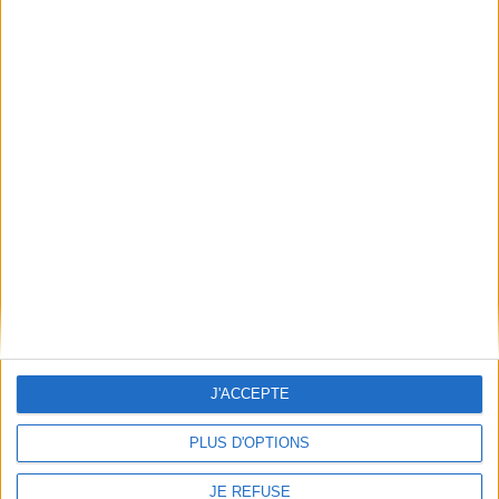
AJOUTER AU PANIER
Récits, 1971-1982
Oeuvres
J'ACCEPTE
Auteur :
Thomas Bernhard
Auteur :
Antonin Artaud
Éditeur(s) :
Gallimard
Éditeur(s) :
Gallimard
PLUS D'OPTIONS
Ces textes sont réunis
Réunit les textes majeurs
JE REFUSE
autour des cinq récits
d'A. Artaud (1896-1948)