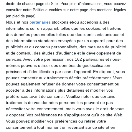
Septentrion
fondements théoriques du
geste critique chez W.
A travers l'analyse d'une
Benjamin, à partir des
vingtaine de créations de la
sources littéraires et
chorégraphe belge Anne
philosophiques de sa
Nous et nos
partenaires
stockons et/ou accédons à des
Teresa De Keersmaeker,
pensée. ©Electre 2026
l'auteur propose un parcours
informations sur un appareil, telles que les cookies, et traitons
17,50 €
qui permet de situer
des données personnelles telles que des identifiants uniques et
l'évolution du style de
Indisponible
des informations standards envoyées par un appareil pour des
l'artiste, marqué par une
publicités et du contenu personnalisés, des mesures de publicité
volonté d'assimilation
intime et physique
et de contenu, des études d'audience et le développement de
d'éléments propres à d'a...
services.
Avec votre permission, nos 162 partenaires et nous-
22,00 €
mêmes pouvons utiliser des données de géolocalisation
Disponible chez l'éditeur
précises et d’identification par scan d'appareil. En cliquant, vous
pouvez consentir aux traitements décrits précédemment. Vous
AJOUTER AU PANIER
pouvez également refuser de donner votre consentement ou
accéder à des informations plus détaillées et modifier vos
préférences avant de consentir.
Veuillez noter que certains
traitements de vos données personnelles peuvent ne pas
nécessiter votre consentement, mais vous avez le droit de vous
y opposer. Vos préférences ne s'appliqueront qu’à ce site Web.
Vous pouvez modifier vos préférences ou retirer votre
consentement à tout moment en revenant sur ce site et en