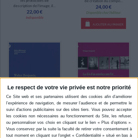
les protocoles de
de création du compo...
description de l'image, il...
24,00 €
22,00 €
Disponible chez l'éditeur
Indisponible
AJOUTER AU PANIER
Le respect de votre vie privée est notre priorité
Les fils d'un entrelacs sans
Walter Benjamin, le critique
fin : la danse dans l'oeuvre
européen
d'Anne Teresa De
Keersmaeker
Éditeur(s) :
Presses
Auteur :
Philippe Guisgand
universitaires du
Septentrion
Éditeur(s) :
Presses
universitaires du
Réflexions sur les