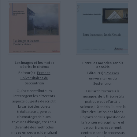
Les images et les mots :
Entre les mondes, Iannis
décrire le cinéma
Xenakis
Éditeur(s) :
Presses
Éditeur(s) :
Presses
universitaires du
universitaires du
Septentrion
Septentrion
Quinze contributeurs
De l'architecture à la
interrogent les différents
musique, de la théorie à la
aspects du geste descriptif,
pratique et de l'art à la
la variété des objets
science, I. Xenakis illustre la
(réalisateurs, genres
libre circulation des idées.
cinématographiques,
En partant de la question de
textures d'image, etc.) et la
la frontière disciplinaire et
diversité des méthodes
de son franchissement,
mises en oeuvre. Identifiant
centrale dans le processus