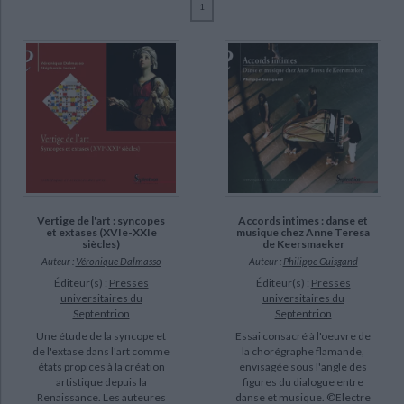
1
Ecologie - Environnement
Danse
Religions - Spiritualités
Bibliothèque de la Pléiade
Critique et histoire littéraire
Boissière, Anne (2)
Histoire de France
Biographies historiques
Boulanger, Christophe (2)
Classiques scolaires
Littérature ancienne et médiévale
Histoire - Généralités
Histoire des pays
Chèvremont, Alexandre (2)
Littérature de voyage
Audio - Livres lus
Guisgand, Philippe (2)
Histoire ancienne
Géographie
Littérature en version originale
Humour
Joubert, Muriel (2)
Culture scientifique
Kintzler, Catherine (2)
Le Touzé, Denis (2)
Arnaud, Diane (1)
Vertige de l'art : syncopes
Accords intimes : danse et
et extases (XVIe-XXIe
musique chez Anne Teresa
siècles)
de Keersmaeker
SUPPORT
Auteur :
Véronique Dalmasso
Auteur :
Philippe Guisgand
Éditeur(s) :
Presses
Éditeur(s) :
Presses
livre (22)
universitaires du
universitaires du
Septentrion
Septentrion
Une étude de la syncope et
Essai consacré à l'oeuvre de
SÉRIE
de l'extase dans l'art comme
la chorégraphe flamande,
états propices à la création
envisagée sous l'angle des
Ecouter, écrire la résonance (2)
artistique depuis la
figures du dialogue entre
Renaissance. Les auteures
danse et musique. ©Electre