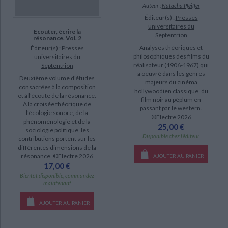
Auteur :
Natacha Pfeiffer
Éditeur(s) :
Presses
universitaires du
Ecouter, écrire la
Septentrion
résonance. Vol. 2
Analyses théoriques et
Éditeur(s) :
Presses
philosophiques des films du
universitaires du
réalisateur (1906-1967) qui
Septentrion
a oeuvré dans les genres
Deuxième volume d'études
majeurs du cinéma
consacrées à la composition
hollywoodien classique, du
et à l'écoute de la résonance.
film noir au péplum en
A la croisée théorique de
passant par le western.
l'écologie sonore, de la
©Electre 2026
phénoménologie et de la
25,00 €
sociologie politique, les
Disponible chez l'éditeur
contributions portent sur les
différentes dimensions de la
résonance. ©Electre 2026
AJOUTER AU PANIER
17,00 €
Bientôt disponible, commandez
maintenant
AJOUTER AU PANIER