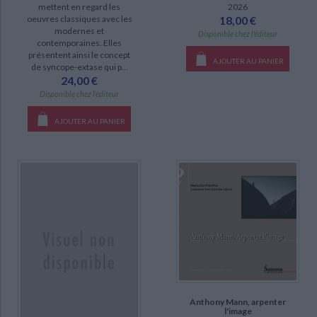
mettent en regard les
2026
DISPONIBILITÉ
oeuvres classiques avec les
18,00 €
modernes et
Disponible chez l'éditeur
disponible (12)
contemporaines. Elles
présentent ainsi le concept
epuise (8)
AJOUTER AU PANIER
de syncope-extase qui p...
24,00 €
a-paraitre (1)
Disponible chez l'éditeur
manquant (1)
AJOUTER AU PANIER
CHARGEMENT...
Anthony Mann, arpenter
l'image