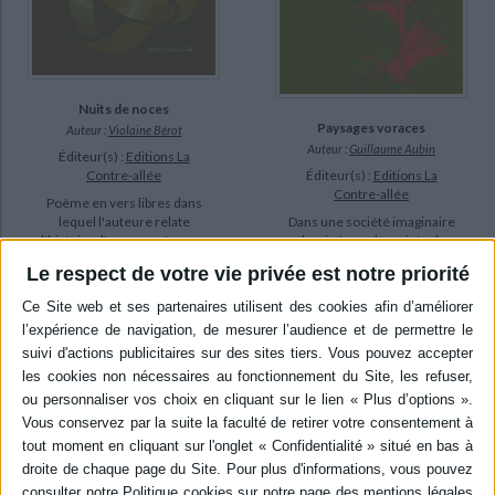
Nuits de noces
Paysages voraces
Auteur :
Violaine Bérot
Auteur :
Guillaume Aubin
Éditeur(s) :
Editions La
Éditeur(s) :
Editions La
Contre-allée
Contre-allée
Poème en vers libres dans
Dans une société imaginaire
lequel l'auteure relate
dominée par la crainte de
l'histoire d'amour entre une
l'Etre, une créature entre
jeune femme et un prêtre.
Le respect de votre vie privée est notre priorité
végétal et animal qui se
©Electre 2026
nourrit d'êtres vivants. Pour
15,00 €
lui échapper, les femmes
En stock *
prennent le jaune, substance
*stock limité
qui les protège en rendant
leur corps toxique.
AJOUTER AU PANIER
L'historienne Marir Tomé
émet ...
22,00 €
Expédié sous 10 à 15 j.
AJOUTER AU PANIER