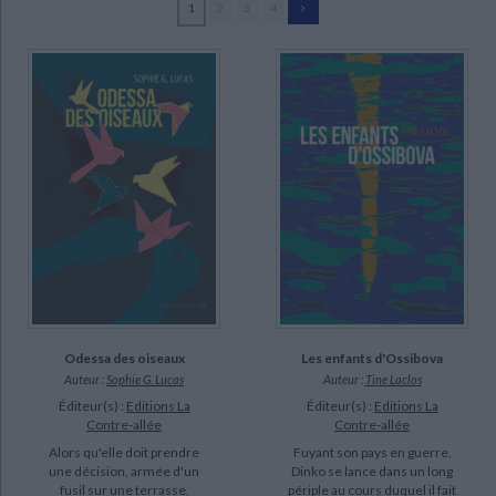
1
2
3
4
Ecologie - Environnement
Danse
Religions - Spiritualités
Bibliothèque de la Pléiade
Critique et histoire littéraire
Dhée, Amandine (6)
Histoire de France
Biographies historiques
Cervera i Gonzalez, Alfons (4)
Classiques scolaires
Littérature ancienne et médiévale
Histoire - Généralités
Histoire des pays
Le Querrec, Perrine (4)
Littérature de voyage
Audio - Livres lus
Ortuno, Michelle (4)
Histoire ancienne
Géographie
Littérature en version originale
Humour
Tyras, Georges (4)
Culture scientifique
Giraud, Thomas (3)
Lucas, Sophie G. (3)
Martin Sanchez, Pablo (3)
SUPPORT
Odessa des oiseaux
Les enfants d'Ossibova
livre (84)
Auteur :
Sophie G. Lucas
Auteur :
Tine Laclos
Éditeur(s) :
Editions La
Éditeur(s) :
Editions La
SÉRIE
Contre-allée
Contre-allée
Alors qu'elle doit prendre
Fuyant son pays en guerre,
Lettres nomades (4)
une décision, armée d'un
Dinko se lance dans un long
fusil sur une terrasse,
périple au cours duquel il fait
La véritable histoire de Matias Bran (1)