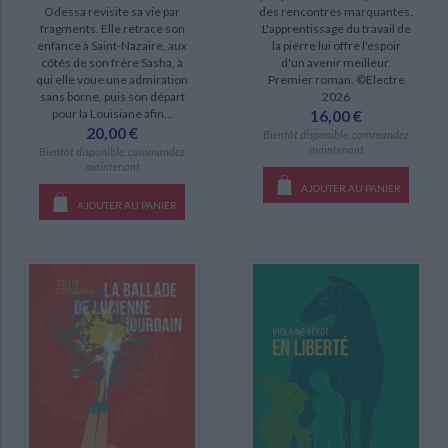
Odessa revisite sa vie par
des rencontres marquantes.
fragments. Elle retrace son
L'apprentissage du travail de
enfance à Saint-Nazaire, aux
la pierre lui offre l'espoir
DISPONIBILITÉ
côtés de son frère Sasha, à
d'un avenir meilleur.
qui elle voue une admiration
Premier roman. ©Electre
disponible (69)
sans borne, puis son départ
2026
pour la Louisiane afin...
16,00 €
manquant (9)
20,00 €
Bientôt disponible, commandez
a-paraitre (3)
maintenant
Bientôt disponible, commandez
maintenant
epuise (3)
AJOUTER AU PANIER
AJOUTER AU PANIER
CHARGEMENT...