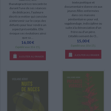
texte poétique et
thanatopractrice rencontrée
documentaire donne vie aux
durant l'une de ses séances
jeunes filles enfermées
de dédicaces, l'auteure
dans ces maisons
décrit ce métier qui consiste
pénitentiaires pour vol,
à intervenir sur le corps des
vagabondage, indiscipline ou
défunts pour leur rendre un
suite à la dénonciation d'un
aspect présentable. Elle
frère ou d'un père.
évoque ses évolutions ainsi
L'établissement de Cl...
que sa ...
15,00 €
16,00 €
Expédié sous 10 à 15 j.
Expédié sous 10 à 15 j.
AJOUTER AU PANIER
AJOUTER AU PANIER