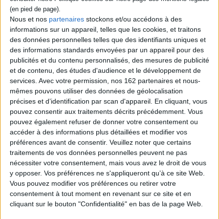
Nous et nos
partenaires
stockons et/ou accédons à des
informations sur un appareil, telles que les cookies, et traitons
des données personnelles telles que des identifiants uniques et
des informations standards envoyées par un appareil pour des
publicités et du contenu personnalisés, des mesures de publicité
et de contenu, des études d'audience et le développement de
services.
Avec votre permission, nos 162 partenaires et nous-
mêmes pouvons utiliser des données de géolocalisation
précises et d’identification par scan d'appareil. En cliquant, vous
pouvez consentir aux traitements décrits précédemment. Vous
pouvez également refuser de donner votre consentement ou
accéder à des informations plus détaillées et modifier vos
préférences avant de consentir.
Veuillez noter que certains
traitements de vos données personnelles peuvent ne pas
Claudio, regarde
Passer l'été
nécessiter votre consentement, mais vous avez le droit de vous
Auteur :
Alfons Cervera i
Auteur :
Irène Gayraud
y opposer. Vos préférences ne s'appliqueront qu’à ce site Web.
Gonzalez
Éditeur(s) :
Editions La
Vous pouvez modifier vos préférences ou retirer votre
Éditeur(s) :
Editions La
Contre-allée
consentement à tout moment en revenant sur ce site et en
Contre-allée
Poème sur un été
cliquant sur le bouton "Confidentialité" en bas de la page Web.
Dans ce roman, l'écrivain
caniculaire où la sécheresse
évoque le passé familial,
et les feux de forêt font rage.