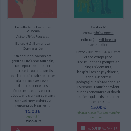
La ballade de Lucienne
En liberté
Jourdain
Auteur :
Violaine Bérot
Auteur :
Tullio Forgiarini
Éditeur(s) :
Editions La
Éditeur(s) :
Editions La
Contre-allée
Contre-allée
Entre 2001 et 2004, V. Bérot
Un coeur de cochon est
et son compagnon
greffé à Lucienne Jourdain,
accueillent des groupes de
une épouse modèle et
cinq à six enfants,
discrète de 65 ans. Tandis
hospitalisés en psychiatrie,
que l'opération fait remonter
dans leur ferme
à la surface ses rêves
pédagogique située dans les
d'adolescence, ses
Pyrénées. L'autrice revient
fantasmes et ses espoirs
sur ces rencontres et décrit
déçus, elle s'embarque dans
les liens qui se tissent entre
un road movie plein de
ces enfants e...
rencontres bizarres,...
15,00 €
15,00 €
Bientôt disponible, commandez
En stock *
maintenant
*stock limité
AJOUTER AU PANIER