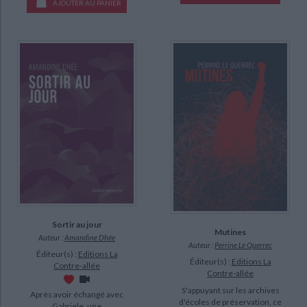
AJOUTER AU PANIER
Sortir au jour
Mutines
Auteur :
Amandine Dhée
Auteur :
Perrine Le Querrec
Éditeur(s) :
Editions La
Éditeur(s) :
Editions La
Contre-allée
Contre-allée
S'appuyant sur les archives
Après avoir échangé avec
d'écoles de préservation, ce
Gabriele, une