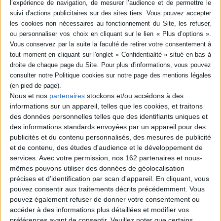
royaume jusqu'à son
occupation par le Japon en
1910. ©Electre 2026
18,29 €
Indisponible
Nous et nos
partenaires
stockons et/ou accédons à des
informations sur un appareil, telles que les cookies, et traitons
des données personnelles telles que des identifiants uniques et
des informations standards envoyées par un appareil pour des
publicités et du contenu personnalisés, des mesures de publicité
et de contenu, des études d'audience et le développement de
services.
Avec votre permission, nos 162 partenaires et nous-
mêmes pouvons utiliser des données de géolocalisation
précises et d’identification par scan d'appareil. En cliquant, vous
pouvez consentir aux traitements décrits précédemment. Vous
pouvez également refuser de donner votre consentement ou
Dialectes dans les
Articles du professeur Li
littératures indo-aryennes :
accéder à des informations plus détaillées et modifier vos
Ogg
actes
préférences avant de consentir.
Veuillez noter que certains
Auteur :
Ok I