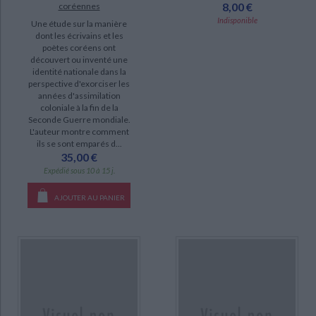
8,00 €
coréennes
DISPONIBILITÉ
Indisponible
Une étude sur la manière
dont les écrivains et les
epuise (11)
poètes coréens ont
découvert ou inventé une
disponible (1)
identité nationale dans la
perspective d'exorciser les
années d'assimilation
coloniale à la fin de la
Seconde Guerre mondiale.
L'auteur montre comment
ils se sont emparés d...
35,00 €
Expédié sous 10 à 15 j.
AJOUTER AU PANIER