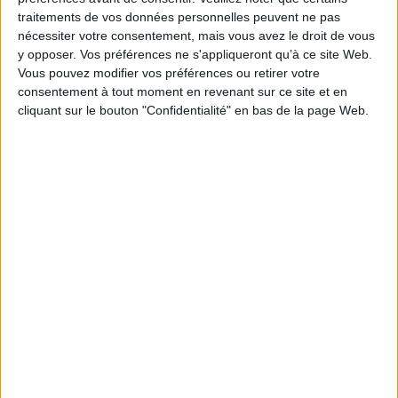
Éditeur(s) :
Collège de
traitements de vos données personnelles peuvent ne pas
France, Centre d'études
Éditeur(s) :
Collège de
coréennes
France, Centre d'études
nécessiter votre consentement, mais vous avez le droit de vous
Institut de civilisation
coréennes
y opposer. Vos préférences ne s'appliqueront qu’à ce site Web.
indienne
Recueil d'articles du
Vous pouvez modifier vos préférences ou retirer votre
Collège de France
professeur Li Ogg, historien
consentement à tout moment en revenant sur ce site et en
17 communications. Au
de formation qui donna un
cliquant sur le bouton "Confidentialité" en bas de la page Web.
sommaire notamment :
véritable élan aux études
Reflets dialectaux en
coréennes en France.
védique ancien, l'Enigme de
©Electre 2026
Vasantasena, Sur
46,00 €
l'authenticité linguistique
Indisponible
des édits d'Asoka... ©Electre
2026
92,00 €
Indisponible