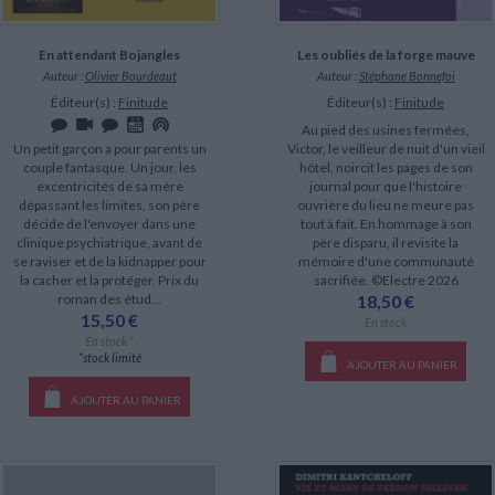
En attendant Bojangles
Les oubliés de la forge mauve
Auteur :
Olivier Bourdeaut
Auteur :
Stéphane Bonnefoi
Éditeur(s) :
Finitude
Éditeur(s) :
Finitude
Au pied des usines fermées,
Un petit garçon a pour parents un
Victor, le veilleur de nuit d'un vieil
couple fantasque. Un jour, les
hôtel, noircit les pages de son
excentricités de sa mère
journal pour que l'histoire
dépassant les limites, son père
ouvrière du lieu ne meure pas
décide de l'envoyer dans une
tout à fait. En hommage à son
clinique psychiatrique, avant de
père disparu, il revisite la
se raviser et de la kidnapper pour
mémoire d'une communauté
la cacher et la protéger. Prix du
sacrifiée. ©Electre 2026
roman des étud...
18,50 €
15,50 €
En stock
En stock *
*stock limité
AJOUTER AU PANIER
AJOUTER AU PANIER