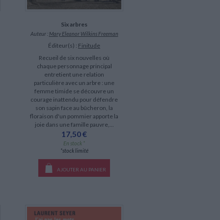
Six arbres
Auteur :
Mary Eleanor Wilkins Freeman
Éditeur(s) :
Finitude
Recueil de six nouvelles où
chaque personnage principal
entretient une relation
particulière avec un arbre : une
femme timide se découvre un
courage inattendu pour défendre
son sapin face au bûcheron, la
floraison d'un pommier apporte la
joie dans une famille pauvre,...
17,50 €
En stock *
*stock limité
AJOUTER AU PANIER