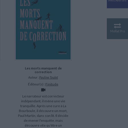
Mes Alertes
Antiquité
Mythologies
GÉOGRAPHIE
Géographie - Démographie -
Territoire
Mollat Pro
CULTURE SCIENTIFIQUE
Essais scientifique
Astronomie
Les morts manquent de
correction
Auteur :
Pauline Toulet
Éditeur(s) :
Finitude
Le narrateur est correcteur
indépendant, il mène une vie
tranquille. Après une cure à La
Bourboule, il découvre un mort,
Paul Martin, dans son lit. Il décide
de mener l'enquête, mais
découvre vite qu'être un