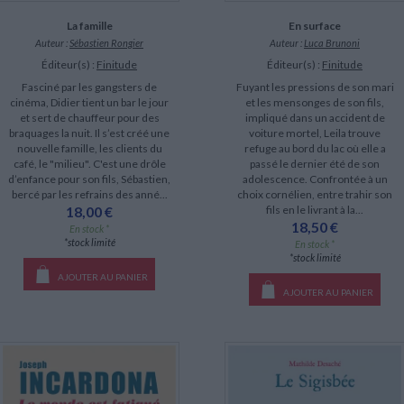
La famille
En surface
Auteur :
Sébastien Rongier
Auteur :
Luca Brunoni
Éditeur(s) :
Finitude
Éditeur(s) :
Finitude
Fasciné par les gangsters de
Fuyant les pressions de son mari
cinéma, Didier tient un bar le jour
et les mensonges de son fils,
et sert de chauffeur pour des
impliqué dans un accident de
braquages la nuit. Il s’est créé une
voiture mortel, Leila trouve
nouvelle famille, les clients du
refuge au bord du lac où elle a
café, le "milieu". C'est une drôle
passé le dernier été de son
d’enfance pour son fils, Sébastien,
adolescence. Confrontée à un
bercé par les refrains des anné...
choix cornélien, entre trahir son
18,00 €
fils en le livrant à la...
18,50 €
En stock *
*stock limité
En stock *
*stock limité
AJOUTER AU PANIER
AJOUTER AU PANIER