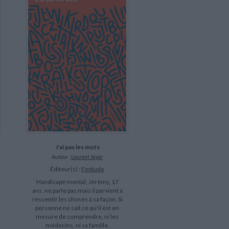
J'ai pas les mots
Auteur :
Laurent Seyer
Éditeur(s) :
Finitude
Handicapé mental, Jérémy, 17
ans, ne parle pas mais il parvient à
ressentir les choses à sa façon. Si
personne ne sait ce qu'il est en
mesure de comprendre, ni les
médecins, ni sa famille,