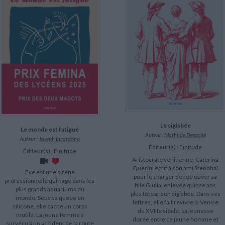
Le sigisbée
Le monde est fatigué
Auteur :
Mathilde Desaché
Auteur :
Joseph Incardona
Éditeur(s) :
Finitude
Éditeur(s) :
Finitude
Aristocrate vénitienne, Caterina
Querini écrit à son ami Stendhal
Eve est une sirène
pour le charger de retrouver sa
professionnelle qui nage dans les
fille Giulia, enlevée quinze ans
plus grands aquariums du
plus tôt par son sigisbée. Dans ses
monde. Sous sa queue en
lettres, elle fait revivre la Venise
silicone, elle cache un corps
du XVIIIe siècle, sa jeunesse
mutilé. La jeune femme a
dorée entre ce jeune homme et
survécu à un accident de la route