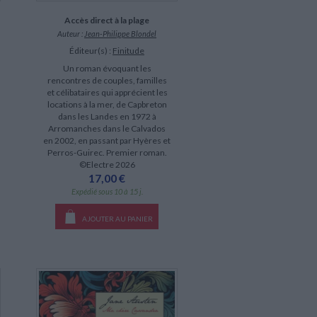
Accès direct à la plage
Auteur :
Jean-Philippe Blondel
Éditeur(s) :
Finitude
Un roman évoquant les
rencontres de couples, familles
et célibataires qui apprécient les
locations à la mer, de Capbreton
dans les Landes en 1972 à
Arromanches dans le Calvados
en 2002, en passant par Hyères et
Perros-Guirec. Premier roman.
©Electre 2026
17,00 €
Expédié sous 10 à 15 j.
AJOUTER AU PANIER