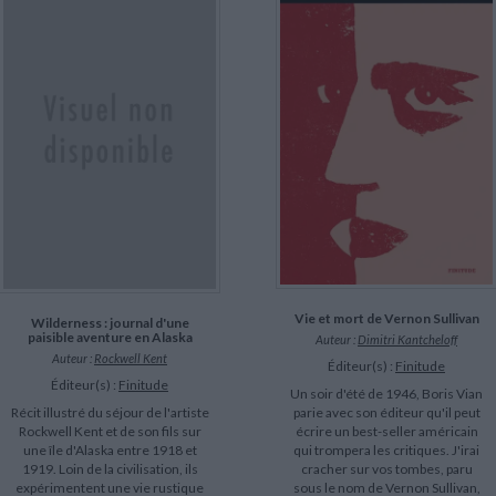
Vie et mort de Vernon Sullivan
Wilderness : journal d'une
paisible aventure en Alaska
Auteur :
Dimitri Kantcheloff
Auteur :
Rockwell Kent
Éditeur(s) :
Finitude
Éditeur(s) :
Finitude
Un soir d'été de 1946, Boris Vian
Récit illustré du séjour de l'artiste
parie avec son éditeur qu'il peut
Rockwell Kent et de son fils sur
écrire un best-seller américain
une île d'Alaska entre 1918 et
qui trompera les critiques. J'irai
1919. Loin de la civilisation, ils
cracher sur vos tombes, paru
expérimentent une vie rustique
sous le nom de Vernon Sullivan,