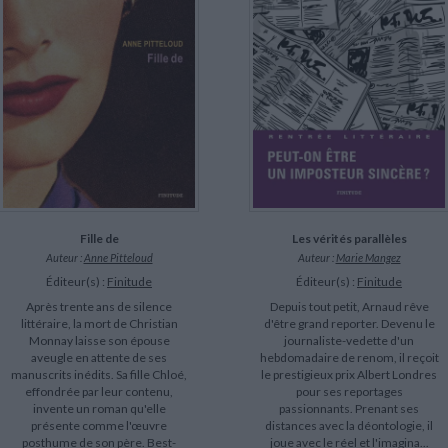
LITTÉRATURE DE VOYAGE
Dictionnaires Français
Histoire moderne
Relations et politiques
internationales
Dictionnaires Bilingues
Récits des voyageurs et des
Histoire contemporaine
explorateurs
Sécurité nationale - Défense
Langues universitaires -
BIOGRAPHIES HISTORIQUES
Dictionnaires et méthodes
ECOLOGIE - ENVIRONNEMENT
Biographies historiques
Méthodes Langues Grand public
Ecologie
Français langues étrangères
HISTOIRE - GÉNÉRALITÉS
Historiographie
Etudes historiques
Généalogie - Héraldique
Franc-maçonnerie
CHARGEMENT...
Fille de
Les vérités parallèles
Auteur :
Anne Pitteloud
Auteur :
Marie Mangez
Éditeur(s) :
Finitude
Éditeur(s) :
Finitude
Après trente ans de silence
Depuis tout petit, Arnaud rêve
littéraire, la mort de Christian
d'être grand reporter. Devenu le
Monnay laisse son épouse
journaliste-vedette d'un
aveugle en attente de ses
hebdomadaire de renom, il reçoit
manuscrits inédits. Sa fille Chloé,
le prestigieux prix Albert Londres
effondrée par leur contenu,
pour ses reportages
invente un roman qu'elle
passionnants. Prenant ses
présente comme l'œuvre
distances avec la déontologie, il
posthume de son père. Best-
joue avec le réel et l'imagina...