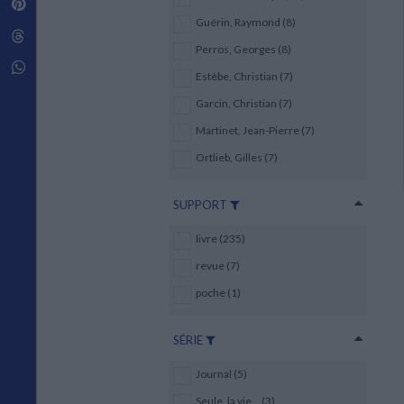
Pinterest
Techniques de construction
SCIENCE FICTION ET FANTASY
Vie familiale
Disciplines paramédicales
Guérin, Raymond (8)
Matériaux de l’architecture
Littérature SF et Fantasy
Threads
Ouvrages Généraux
Urbanisme
SOCIOLOGIE
Perros, Georges (8)
Sociologie générale
Whatsapp
Estèbe, Christian (7)
Travail social
Santé et société
Garcin, Christian (7)
Martinet, Jean-Pierre (7)
ETHNOLOGIE
Anthropologie
Ortlieb, Gilles (7)
Ethnologie par pays
SUPPORT
livre (235)
revue (7)
poche (1)
SÉRIE
Journal (5)
Seule, la vie... (3)