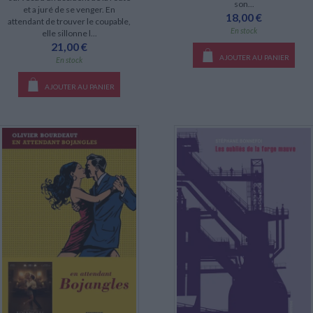
son...
et a juré de se venger. En
18,00 €
attendant de trouver le coupable,
En stock
elle sillonne l...
21,00 €
AJOUTER AU PANIER
En stock
AJOUTER AU PANIER