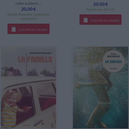
seller acclamé, ...
20,00 €
20,00 €
Expédié sous 10 à 15 j.
Bientôt disponible, commandez
maintenant
AJOUTER AU PANIER
AJOUTER AU PANIER