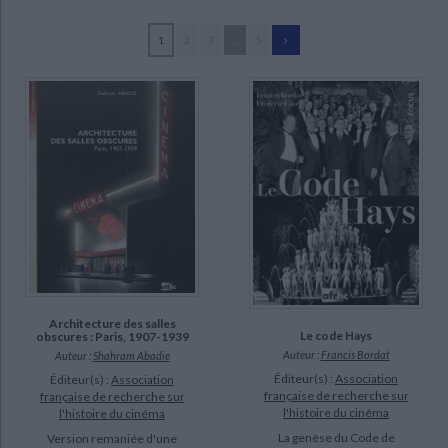
Ecologie - Environnement
Danse
Religions - Spiritualités
AUTEUR
Bibliothèque de la Pléiade
Critique et histoire littéraire
1
2
3
...
5
Histoire de France
Biographies historiques
Vignaux, Valérie (7)
Classiques scolaires
Littérature ancienne et médiévale
Histoire - Généralités
Histoire des pays
Albera, François (6)
Littérature de voyage
Audio - Livres lus
Meusy, Jean-Jacques (5)
Histoire ancienne
Géographie
Littérature en version originale
Humour
Gili, Jean A. (4)
Culture scientifique
Pozner, Valérie (4)
Bastide, Bernard (3)
Le Forestier, Laurent (3)
Morrissey, Priska (3)
SUPPORT
Architecture des salles
Le code Hays
obscures : Paris, 1907-1939
Auteur :
Francis Bordat
Auteur :
Shahram Abadie
revue (67)
Éditeur(s) :
Association
Éditeur(s) :
Association
livre (39)
française de recherche sur
française de recherche sur
l'histoire du cinéma
l'histoire du cinéma
coffret (2)
La genèse du Code de
Version remaniée d'une