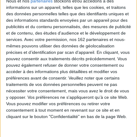
Nous et nos
partenaires
stockons et/ou accédons à des
informations sur un appareil, telles que les cookies, et traitons
des données personnelles telles que des identifiants uniques et
des informations standards envoyées par un appareil pour des
publicités et du contenu personnalisés, des mesures de publicité
et de contenu, des études d'audience et le développement de
services.
Avec votre permission, nos 162 partenaires et nous-
mêmes pouvons utiliser des données de géolocalisation
précises et d’identification par scan d'appareil. En cliquant, vous
pouvez consentir aux traitements décrits précédemment. Vous
pouvez également refuser de donner votre consentement ou
Mille huit cent quatre-
Le scénario : une source
accéder à des informations plus détaillées et modifier vos
vingt-quinze : revue
pour l'histoire du cinéma
d'histoire du cinéma, n° 92
préférences avant de consentir.
Veuillez noter que certains
Éditeur(s) :
Association
Éditeur(s) :
Association
traitements de vos données personnelles peuvent ne pas
française de recherche sur
française de recherche sur
l'histoire du cinéma
nécessiter votre consentement, mais vous avez le droit de vous
l'histoire du cinéma
y opposer. Vos préférences ne s'appliqueront qu’à ce site Web.
Des études consacrées à la
20,00 €
multiplicité du scénario
Vous pouvez modifier vos préférences ou retirer votre
Expédié sous 10 à 15 j.
considéré comme une
consentement à tout moment en revenant sur ce site et en
archive utile à l'histoire du
cliquant sur le bouton "Confidentialité" en bas de la page Web.
cinéma : source
AJOUTER AU PANIER
d'informations pour
connaître le contexte de
production, palimpseste