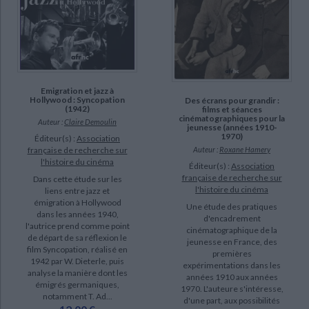
Emigration et jazz à
Hollywood : Syncopation
Des écrans pour grandir :
(1942)
films et séances
cinématographiques pour la
Auteur :
Claire Demoulin
jeunesse (années 1910-
1970)
Éditeur(s) :
Association
française de recherche sur
Auteur :
Roxane Hamery
l'histoire du cinéma
Éditeur(s) :
Association
française de recherche sur
Dans cette étude sur les
l'histoire du cinéma
liens entre jazz et
émigration à Hollywood
Une étude des pratiques
dans les années 1940,
d'encadrement
l'autrice prend comme point
cinématographique de la
de départ de sa réflexion le
jeunesse en France, des
film Syncopation, réalisé en
premières
1942 par W. Dieterle, puis
expérimentations dans les
analyse la manière dont les
années 1910 aux années
émigrés germaniques,
1970. L'auteure s'intéresse,
notamment T. Ad...
d'une part, aux possibilités