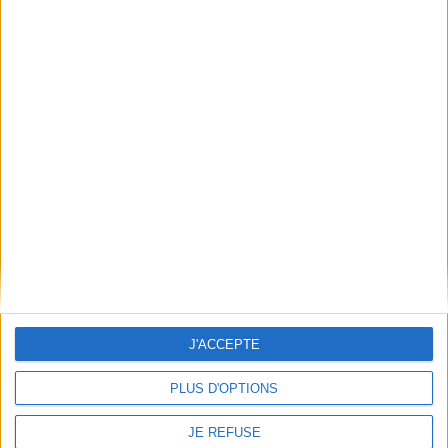
Expédié sous 10 à 15 j.
AJOUTER AU PANIER
AJOUTER AU PANIER
J'ACCEPTE
Le cinéma français et les
PLUS D'OPTIONS
Marcel L'Herbier, l'art du
écrivains : histoire d'une
cinéma
rencontre, 1906-1914
Éditeur(s) :
Association
Auteur :
Alain Carou
JE REFUSE
française de recherche sur