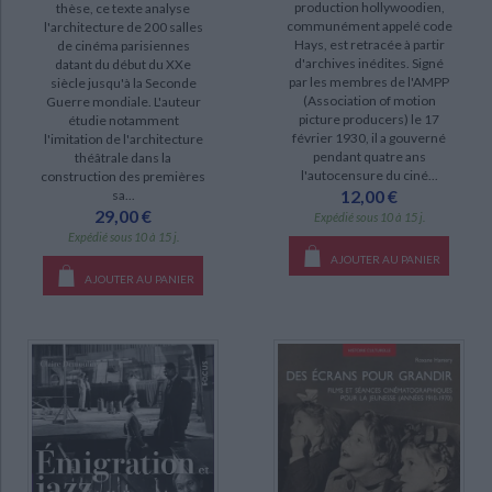
production hollywoodien,
thèse, ce texte analyse
SÉRIE
communément appelé code
l'architecture de 200 salles
Hays, est retracée à partir
de cinéma parisiennes
d'archives inédites. Signé
datant du début du XXe
Ecrans français de l'entre-deux-guerres (2)
par les membres de l'AMPP
siècle jusqu'à la Seconde
(Association of motion
Guerre mondiale. L'auteur
picture producers) le 17
étudie notamment
DISPONIBILITÉ
février 1930, il a gouverné
l'imitation de l'architecture
pendant quatre ans
théâtrale dans la
disponible (98)
l'autocensure du ciné...
construction des premières
12,00 €
sa...
manquant (6)
29,00 €
Expédié sous 10 à 15 j.
epuise (4)
Expédié sous 10 à 15 j.
AJOUTER AU PANIER
AJOUTER AU PANIER
CHARGEMENT...