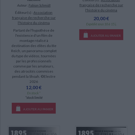
française de recherche sur
Auteur :
Fabian Schmidt
l'histoire du cinéma
Éditeur(s) :
Association
française de recherche sur
20,00 €
l'histoire du cinéma
Expédié sous 10 à 15 j.
Partant de l'hypothèse de
l'existence d'un film de
AJOUTER AU PANIER
montage réalisé à
destination des élites du IIIe
Reich, un panorama complet
du type de vidéos, tournées
par les professionnels
comme par les amateurs,
des atrocités commises
pendant la Shoah. ©Electre
2026
12,00 €
En stock *
*stock limité
AJOUTER AU PANIER