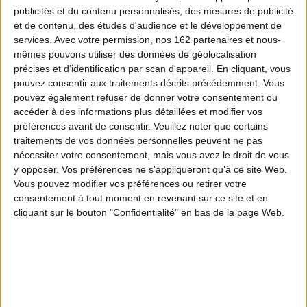
publicités et du contenu personnalisés, des mesures de publicité
et de contenu, des études d'audience et le développement de
services.
Avec votre permission, nos 162 partenaires et nous-
mêmes pouvons utiliser des données de géolocalisation
précises et d’identification par scan d'appareil. En cliquant, vous
pouvez consentir aux traitements décrits précédemment. Vous
pouvez également refuser de donner votre consentement ou
accéder à des informations plus détaillées et modifier vos
préférences avant de consentir.
Veuillez noter que certains
traitements de vos données personnelles peuvent ne pas
La maison cachette
nécessiter votre consentement, mais vous avez le droit de vous
Toujours sur scène : Vivre
avec le bégaiement
Auteur :
Soucy, Erika
y opposer. Vos préférences ne s'appliqueront qu’à ce site Web.
Auteur :
Jean-Sébastien Bérubé
Vous pouvez modifier vos préférences ou retirer votre
Éditeur(s) :
La Pastèque
Éditeur(s) :
La Pastèque
consentement à tout moment en revenant sur ce site et en
Cette nuit-là, quand ils sont
Dans Toujours sur scène -
cliquant sur le bouton "Confidentialité" en bas de la page Web.
venus nous chercher, mon
Vivre avec le bégaiement ,
petit frère et moi, mon oncle
Jean-Sébastien Bérubé livre
et ma tante nous ont dit
un récit autobiographique
qu’ils nous emmenaient
puissant et profondément
dans une maison qui nous
humain sur son parcours
protégerait de la chicane.
avec le bégaiement...
Pourtant, cette maison n’est
©Electre 2026
pas au fond d’une grotte. Elle
23,00 €
n’est ni au sommet d’u...