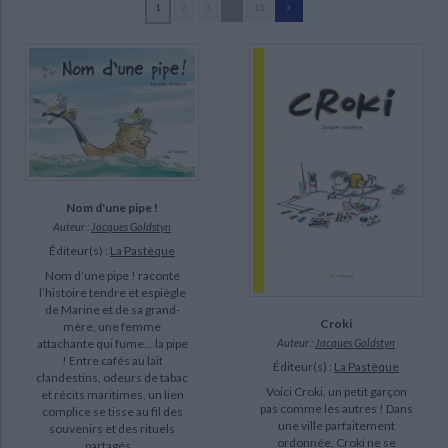
1
2
3
...
13
Ecologie - Environnement
Danse
Religions - Spiritualités
Bibliothèque de la Pléiade
Critique et histoire littéraire
Markovskaia, Luba (19)
Histoire de France
Biographies historiques
Britt, Fanny (17)
Classiques scolaires
Littérature ancienne et médiévale
Histoire - Généralités
Histoire des pays
Rabagliati, Michel (16)
Littérature de voyage
Audio - Livres lus
Arsenault, Isabelle (14)
Histoire ancienne
Géographie
Littérature en version originale
Humour
Chisogne, Sophie (9)
Culture scientifique
Godbout, Réal (9)
Goldstyn, Jacques (9)
Nom d'une pipe !
Auteur :
Jacques Goldstyn
Godbout, Geneviève (8)
Éditeur(s) :
La Pastèque
Nom d’une pipe ! raconte
SUPPORT
l’histoire tendre et espiègle
de Marine et de sa grand-
Croki
livre (296)
mère, une femme
attachante qui fume… la pipe
Auteur :
Jacques Goldstyn
! Entre cafés au lait
Éditeur(s) :
La Pastèque
SÉRIE
clandestins, odeurs de tabac
Voici Croki, un petit garçon
et récits maritimes, un lien
pas comme les autres ! Dans
complice se tisse au fil des
une ville parfaitement
souvenirs et des rituels
DISPONIBILITÉ
ordonnée, Croki ne se
partagés...