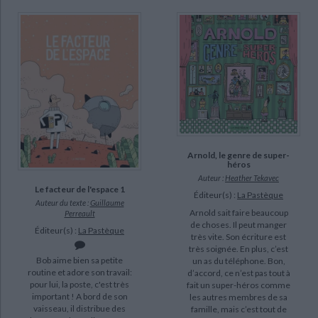
Arnold, le genre de super-
héros
Auteur :
Heather Tekavec
Le facteur de l'espace 1
Éditeur(s) :
La Pastèque
Auteur du texte :
Guillaume
Arnold sait faire beaucoup
Perreault
de choses. Il peut manger
Éditeur(s) :
La Pastèque
très vite. Son écriture est
très soignée. En plus, c’est
Bob aime bien sa petite
un as du téléphone. Bon,
routine et adore son travail:
d’accord, ce n’est pas tout à
pour lui, la poste, c'est très
fait un super-héros comme
important ! A bord de son
les autres membres de sa
vaisseau, il distribue des
famille, mais c’est tout de