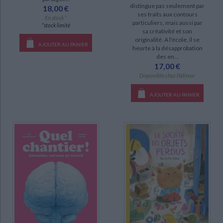
distingue pas seulement par
18,00 €
disponible (173)
ses traits aux contours
En stock *
particuliers, mais aussi par
*stock limité
epuise (100)
sa créativité et son
originalité. A l'école, il se
manquant (15)
AJOUTER AU PANIER
heurte à la désapprobation
des en...
a-paraitre (8)
17,00 €
Disponible chez l'éditeur
AJOUTER AU PANIER
CHARGEMENT...