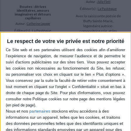
Auteur :
Julie Flett
Bouées : dérives
Éditeur(s) :
La Pastèque
identitaires, amours
imaginaires et détours
Avec la saisissante poésie de
capillaires
Buffy Sainte-Marie,
Auteur :
Catherine Lepage
légendaire autrice-
Éditeur(s) :
La Pastèque
compositrice crie, et les
images sublimes de Julie
D'aussi loin qu'elle se
Le respect de votre vie privée est notre priorité
Flett, illustratrice et autrice
souvienne, Catherine a
crie-métisse maintes fois
toujours aimé se perdre
primée, ce livre inspiré de la
dans des histoires
chanson Still This Love Goes
inventées. Son imaginaire
On se veut une lettre
transforme tout ce qu'y
d'amour...
l'entoure en aventures,
18,00 €
romantiques de préférence.
Disponible chez l'éditeur
A la fin des années 80, elle
entre dans une nouvelle
école. C'est le début d...
AJOUTER AU PANIER
21,00 €
Disponible chez l'éditeur
AJOUTER AU PANIER
Nous et nos
partenaires
stockons et/ou accédons à des
informations sur un appareil, telles que les cookies, et traitons
des données personnelles telles que des identifiants uniques et
des informations standards envoyées par un appareil pour des