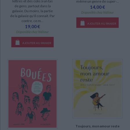
lettres et des colis à un tas
même un genre de super-...
de gens, partout dans la
14,00 €
galaxie. Du moins, la partie
Disponible chez l'éditeur
de la galaxie qu'il connait. Par
contre, ce m...
AJOUTER AU PANIER
19,00 €
Disponible chez l'éditeur
AJOUTER AU PANIER
Toujours, mon amour reste