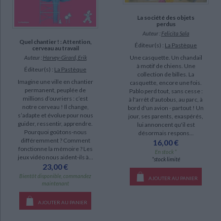
La société des objets
perdus
Auteur :
Felicita Sala
Quel chantier ! : Attention,
Éditeur(s) :
La Pastèque
cerveau au travail
Une casquette. Un chandail
Auteur :
Harvey-Girard, Erik
à motif de chiens. Une
Éditeur(s) :
La Pastèque
collection de billes. La
Imagine une ville en chantier
casquette, encore une fois.
permanent, peuplée de
Pablo perd tout, sans cesse :
millions d’ouvriers : c’est
à l'arrêt d'autobus, au parc, à
notre cerveau ! Il change,
bord d'un avion - partout ! Un
s’adapte et évolue pour nous
jour, ses parents, exaspérés,
guider, ressentir, apprendre.
lui annoncent qu'il est
Pourquoi goûtons-nous
désormais respons...
différemment ? Comment
16,00 €
fonctionne la mémoire ? Les
En stock *
jeux vidéo nous aident-ils à...
*stock limité
23,00 €
Bientôt disponible, commandez
AJOUTER AU PANIER
maintenant
AJOUTER AU PANIER