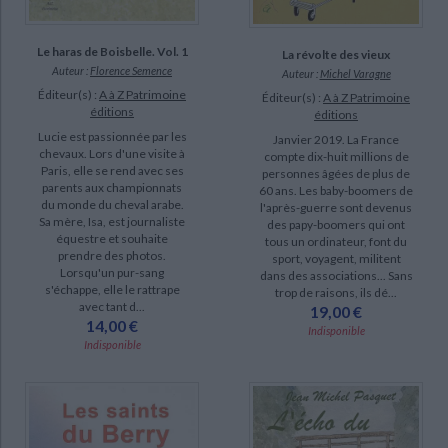
Le haras de Boisbelle. Vol. 1
La révolte des vieux
Auteur :
Florence Semence
Auteur :
Michel Varagne
Éditeur(s) :
A à Z Patrimoine
Éditeur(s) :
A à Z Patrimoine
éditions
éditions
Lucie est passionnée par les
Janvier 2019. La France
chevaux. Lors d'une visite à
compte dix-huit millions de
Paris, elle se rend avec ses
personnes âgées de plus de
parents aux championnats
60 ans. Les baby-boomers de
du monde du cheval arabe.
l'après-guerre sont devenus
Sa mère, Isa, est journaliste
des papy-boomers qui ont
équestre et souhaite
tous un ordinateur, font du
prendre des photos.
sport, voyagent, militent
Lorsqu'un pur-sang
dans des associations... Sans
s'échappe, elle le rattrape
trop de raisons, ils dé...
avec tant d...
19,00 €
14,00 €
Indisponible
Indisponible