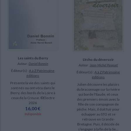
Les saints du Berry
L'écho du déversoir
Auteur :
Daniel Bonnin
Auteur :
Jean-Michel Pasquet
Éditeur(s) :
A à Z Patrimoine
Éditeur(s) :
A à Z Patrimoine
éditions
éditions
Présente la vie des saints qui
Julien découvre les plaisirs
sont nés ou ont vécu dans le
du braconnage sur la rivière
Berry, des bords de la Loire à
qui borde l'Ilaude, et ceux
ceux de la Creuse. ©Electre
des premiers émois avec la
2026
fille de son compagnon de
16,00 €
pêche. Mais, il doit fuir pour
échapper au STO et se
Indisponible
retrouve en Grande-
Bretagne. Puis, il décide de
s'engager à la fin de la Se...