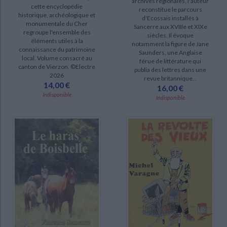
archives régionales, l'auteur
cette encyclopédie
reconstitue le parcours
Séquences philosophiques (6)
historique, archéologique et
d'Ecossais installés à
monumentale du Cher
Sancerre aux XVIIIe et XIXe
Le Châtelet au fil du temps (3)
regroupe l'ensemble des
siècles. Il évoque
éléments utiles à la
notamment la figure de Jane
Issoudun la vigneronne : aléas d'un grand vignoble disparu... (2)
connaissance du patrimoine
Saunders, une Anglaise
local. Volume consacré au
Quand Papy allait à l'école (2)
férue de littérature qui
canton de Vierzon. ©Electre
publia des lettres dans une
Un gamin de l'hospice (2)
2026
revue britannique...
14,00 €
16,00 €
Le haras de Boisbelle (1)
Indisponible
Indisponible
Les aventures du p'tit Hugo (1)
DISPONIBILITÉ
epuise (109)
CHARGEMENT...