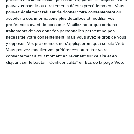
pouvez consentir aux traitements décrits précédemment. Vous
pouvez également refuser de donner votre consentement ou
accéder à des informations plus détaillées et modifier vos
préférences avant de consentir.
Veuillez noter que certains
La fortune mystique du
Statistique monumentale
Boïen
traitements de vos données personnelles peuvent ne pas
du département du Cher.
Canton de Sancerre
Auteur :
Jean-Baptiste Luron
nécessiter votre consentement, mais vous avez le droit de vous
Auteur :
Alphonse Buhot de
Éditeur(s) :
A à Z Patrimoine
y opposer. Vos préférences ne s'appliqueront qu’à ce site Web.
Kersers
éditions
Vous pouvez modifier vos préférences ou retirer votre
Éditeur(s) :
A à Z Patrimoine
Deux jeunes hommes sont
consentement à tout moment en revenant sur ce site et en
éditions
retrouvés morts après avoir
cliquant sur le bouton "Confidentialité" en bas de la page Web.
été torturés et leur père,
Publiée de 1875 à 1898,
brûlé vif dans sa voiture.
cette encyclopédie
Jésus, un Gitan résidant au
historique, archéologique et
camp de Nevoy, obéit à une
monumentale du Cher
mystérieuse voix et décime
regroupe l'ensemble des
la famille de Jacky Ratel, le
éléments utiles à la
fiancé de sa fille. ©Electre
connaissance du patrimoine
2026
local. Ce volume est plus
18,00 €
spécifiquement consacré au
canton de Sancerre.
Indisponible
©Electre 2026
16,00 €
Indisponible