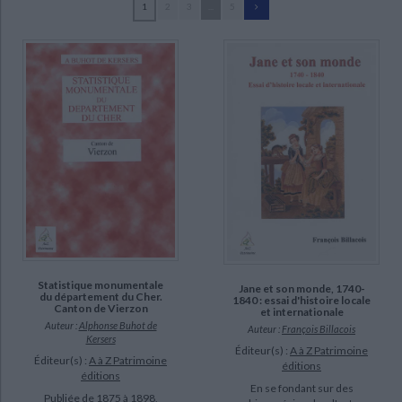
1
2
3
...
5
Ecologie - Environnement
Danse
Religions - Spiritualités
Bibliothèque de la Pléiade
Critique et histoire littéraire
Molard, Julien (31)
Histoire de France
Biographies historiques
Buhot de Kersers, Alphonse (15)
Classiques scolaires
Littérature ancienne et médiévale
Histoire - Généralités
Histoire des pays
Luron, Jean-Baptiste (8)
Littérature de voyage
Audio - Livres lus
Colonna, Christian (6)
Histoire ancienne
Géographie
Littérature en version originale
Humour
Moreux, Gilbert (6)
Culture scientifique
Semence, Florence (6)
Bonnin, Daniel (5)
Capo, Bernard (3)
SUPPORT
Statistique monumentale
Jane et son monde, 1740-
livre (108)
du département du Cher.
1840 : essai d'histoire locale
Canton de Vierzon
et internationale
poche (1)
Auteur :
Alphonse Buhot de
Auteur :
François Billacois
Kersers
Éditeur(s) :
A à Z Patrimoine
Éditeur(s) :
A à Z Patrimoine
SÉRIE
éditions
éditions
En se fondant sur des
Publiée de 1875 à 1898,
Statistique monumentale du département du Cher (15)