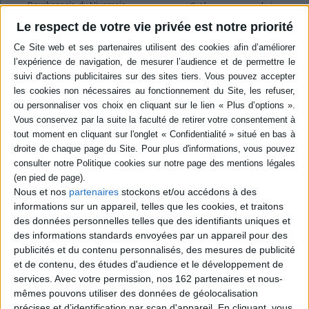
Bourbonnais, du Nivernais,
Cet hommage, rendu à
de la Sologne, de la Touraine
l'écrivain, comédien et
Le respect de votre vie privée est notre priorité
et de la Beauce. ©Electre
artiste J.-L. Boncoeur,
2026
s'attache à rendre compte
12,00 €
de la richesse et de la
diversité de son oeuvre. Des
Indisponible
entretiens et des études
témoignent de son parcours
et évoquent sa peinture, son
théâtre, ses dessins, ses
romans, ses ...
19,00 €
Indisponible
Nous et nos
partenaires
stockons et/ou accédons à des
informations sur un appareil, telles que les cookies, et traitons
des données personnelles telles que des identifiants uniques et
des informations standards envoyées par un appareil pour des
publicités et du contenu personnalisés, des mesures de publicité
et de contenu, des études d'audience et le développement de
services.
Avec votre permission, nos 162 partenaires et nous-
mêmes pouvons utiliser des données de géolocalisation
précises et d’identification par scan d'appareil. En cliquant, vous