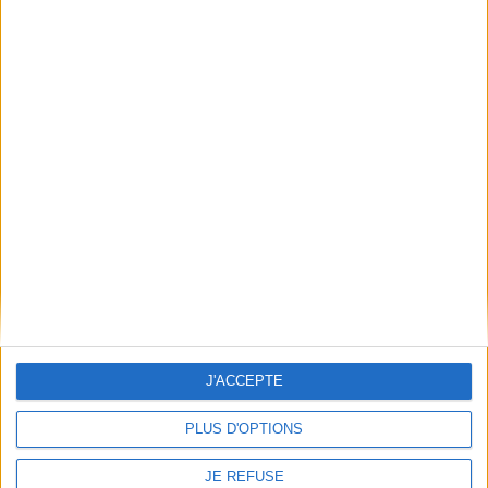
ans, fille du plus grand
craignent pas de faire justice
sucrier de France, a été
eux-mêmes. Depuis
kidnappée. ©Electre 2026
quelques mois, des
6,10 €
cadavres d'anciens SS sont
découverts dans la Loire, vi...
Indisponible
15,00 €
Indisponible
J'ACCEPTE
PLUS D'OPTIONS
JE REFUSE
Nuit étrange dans la taïga
L'enfant oublié