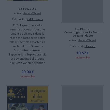
La Bouzoute
Auteur :
Armand Toupet
Éditeur(s) :
Cdl Editions
En Sologne, une vieille
Les Ploucs.
femme trouve un jour une
Croucougnousse. Le Baron
enfant de dix mois dans le
de Saint-Fiacre
fossé et adopte cette petite
Auteur :
Armand Toupet
fille qui semble appartenir à
Éditeur(s) :
Horvath
une famille de Gitans. La
Bouzoute comme on
10,67 €
l'appelle dans le pays grandit
Indisponible
et devient une belle jeune
fille. Jean Vannier, promis à
...
20,00 €
Indisponible