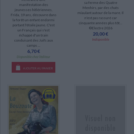
sa ferme des Quatre
manifestation des
Menhirs, par des chats
jeunesses hitlériennes,
miaulant autour de la mare. Il
DISPONIBILITÉ
Frida, 19 ans, découvre dans
n'est pas rassuré car
la forêt un enfant endormi
cinquante années plus tôt...
portant l'étoile jaune. C'est
epuise (47)
©Electre 2026
un Français qui s'est
20,00 €
disponible (3)
échappé d'un train
Indisponible
conduisant des Juifs aux
camps ...
6,70 €
Disponible chez l'éditeur
AJOUTER AU PANIER
CHARGEMENT...