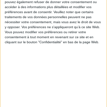
pouvez également refuser de donner votre consentement ou
accéder à des informations plus détaillées et modifier vos
préférences avant de consentir.
Veuillez noter que certains
traitements de vos données personnelles peuvent ne pas
nécessiter votre consentement, mais vous avez le droit de vous
La fille de Karl
y opposer. Vos préférences ne s'appliqueront qu’à ce site Web.
Changement de
Auteur :
Armand Toupet
Vous pouvez modifier vos préférences ou retirer votre
programme !
consentement à tout moment en revenant sur ce site et en
Éditeur(s) :
A à Z Patrimoine
Auteur :
Armand Toupet
éditions
cliquant sur le bouton "Confidentialité" en bas de la page Web.
Éditeur(s) :
Lito
Ecrit et édité la première fois
Maxou est un petit garçon
en 1970, ce roman oppose
qui adore regarder la
deux générations à propos
télévision plutôt que de faire
de la Seconde Guerre
ses devoirs. Un jour qu'il
mondiale : Jean Bertin,
regarde la télé, Pichounette,
prisonnier en Allemagne
une petite fille, vraiment
durant cinq ans, a pu
petite, apparaît. Elle va
découvrir le peuple
bouleverser le cours de sa
allemand et le juger sous un
journée. ©Electre 2026
angle plutôt favorable. Il sent
5,50 €
pourtant ren...
Indisponible
18,00 €
Indisponible