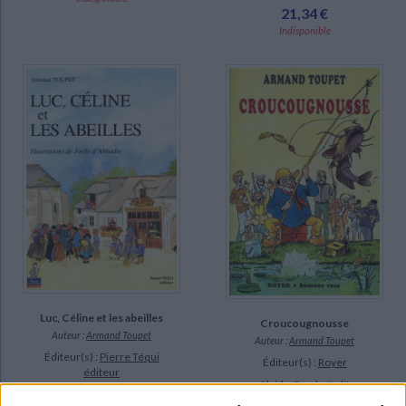
21,34 €
Indisponible
Luc, Céline et les abeilles
Croucougnousse
Auteur :
Armand Toupet
Auteur :
Armand Toupet
Éditeur(s) :
Pierre Téqui
Éditeur(s) :
Royer
éditeur
Alcide Coudret, dit
Au début du siècle, deux
Croucougnousse parce qu'il