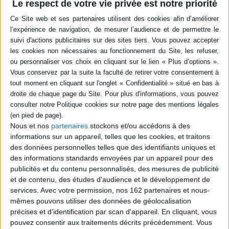
enfants, Luc et Céline vont
Le respect de votre vie privée est notre priorité
émet parfois du fon de sa
vivre une aventure peu
gorge une sorte de
ordinaire : un bébé disparaît
roucoulement pareil à celui
subitement et cet
des pigeons ramiers,
événement rapelle à leur
s'installe à Boissec-en-
grand-mère que lorsqu'elle
Sancerre. Amateur de
était enfant une fillette avait
farces, il fait croire qu'il est
disparu de la même façon.
mort. ©Electre 2026
Le curé du village avait alors
15,00 €
or...
Indisponible
14,90 €
Expédié sous 10 à 15 j.
AJOUTER AU PANIER
Nous et nos
partenaires
stockons et/ou accédons à des
informations sur un appareil, telles que les cookies, et traitons
des données personnelles telles que des identifiants uniques et
des informations standards envoyées par un appareil pour des
publicités et du contenu personnalisés, des mesures de publicité
et de contenu, des études d'audience et le développement de
services.
Avec votre permission, nos 162 partenaires et nous-
mêmes pouvons utiliser des données de géolocalisation
précises et d’identification par scan d'appareil. En cliquant, vous
pouvez consentir aux traitements décrits précédemment. Vous