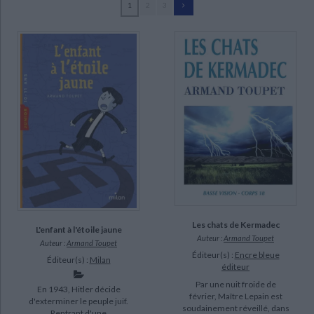
1
2
3
Ecologie - Environnement
Danse
Religions - Spiritualités
Bibliothèque de la Pléiade
Critique et histoire littéraire
Toupet, Armand (50)
Histoire de France
Biographies historiques
Beaujard, Yves (4)
Classiques scolaires
Littérature ancienne et médiévale
Histoire - Généralités
Histoire des pays
Wetterwald, Denis (2)
Littérature de voyage
Audio - Livres lus
Abbadie, Joëlle d' (1)
Histoire ancienne
Géographie
Littérature en version originale
Humour
Acheray, Albert (1)
Culture scientifique
Antoine Brunet (1)
Blancou, Daniel (1)
Boyer, Myriam (1)
SUPPORT
Les chats de Kermadec
livre (28)
L'enfant à l'étoile jaune
Auteur :
Armand Toupet
Auteur :
Armand Toupet
poche (20)
Éditeur(s) :
Encre bleue
Éditeur(s) :
Milan
éditeur
document-audio (2)
Par une nuit froide de
En 1943, Hitler décide
février, Maître Lepain est
d'exterminer le peuple juif.
SÉRIE
soudainement réveillé, dans
Rentrant d'une