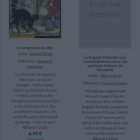
La vengeance du chat
Auteur :
Armand Toupet
La Brigade Stéfanik sous
Éditeur(s) :
Magnard
commandement russe : les
partisans français de
jeunesse
Slovaquie
Un chat bien étrange est
Auteur :
Albert Acheray
entré dans la classe
Éditeur(s) :
France-Empire
d'anglais. Notre matou
habite sur la tombe de son
Témoignage rapporté par
maître, un professeur
Arnaud Toupet d'un des
d'anglais justement, mort il y
membres de la célèbre
a peu de temps dans des
brigade Stéfanik, composée
conditions suspectes. On
de partisans français, citée à
aurait dit que le chat voulait
l'ordre de l'armée par le
se venger ! Mais de qui ?
général de Gaulle, pour son
©Electre 2026
action en Slovaquie sous
6,90 €
commandement russe.
©Electre 2026
Indisponible