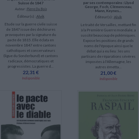
par ses contemporains : Llyod
Suisse de 1847
George, Foch, Clémenceau,
Auteur :
Pierre Du Bois
Mann, Keynes...
Éditeur(s) :
Alvik
Éditeur(s) :
Alvik
Etude sur la guerre civile suisse
Le traité de Versailles, mettant fin
de 1847 issue des déchirures
à la Première Guerre mondiale, a
provoquées par la signature du
suscité beaucoup de polémiques.
pacte de 1815. Elle éclata en
Expose les positions de grands
novembre 1847 entre cantons
noms de l'époque ainsi que le
catholiques et conservateurs
débat qui a eu lieu : les uns
(ligue du Sonderbund) et cantons
partisans de réparations sévères
radicaux, démocratiques et
imposées à l'Allemagne, les
progressistes. La guerre d...
autres émetta...
22,31 €
21,00 €
Indisponible
Indisponible