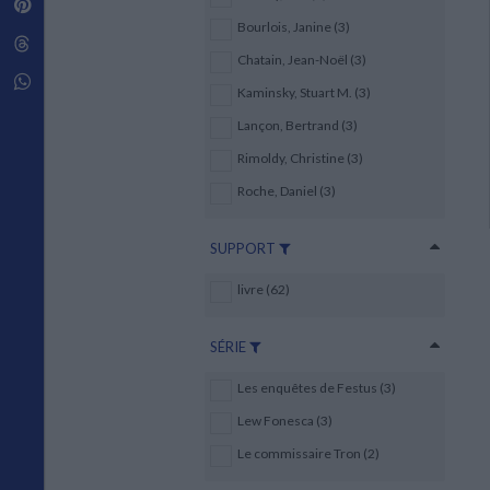
Pinterest
Techniques de construction
SCIENCE FICTION ET FANTASY
Vie familiale
Disciplines paramédicales
Bourlois, Janine (3)
Matériaux de l’architecture
Littérature SF et Fantasy
Threads
Ouvrages Généraux
Urbanisme
SOCIOLOGIE
Chatain, Jean-Noël (3)
Sociologie générale
Whatsapp
Kaminsky, Stuart M. (3)
Travail social
Santé et société
Lançon, Bertrand (3)
Rimoldy, Christine (3)
ETHNOLOGIE
Anthropologie
Roche, Daniel (3)
Ethnologie par pays
SUPPORT
livre (62)
SÉRIE
Les enquêtes de Festus (3)
Lew Fonesca (3)
Le commissaire Tron (2)