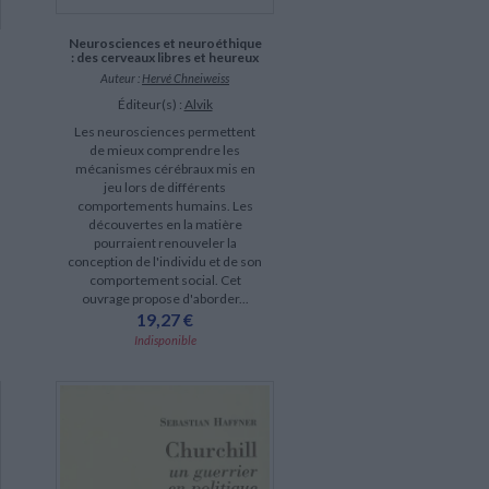
Neurosciences et neuroéthique
: des cerveaux libres et heureux
Auteur :
Hervé Chneiweiss
Éditeur(s) :
Alvik
Les neurosciences permettent
de mieux comprendre les
mécanismes cérébraux mis en
jeu lors de différents
comportements humains. Les
découvertes en la matière
pourraient renouveler la
conception de l'individu et de son
comportement social. Cet
ouvrage propose d'aborder...
19,27 €
Indisponible