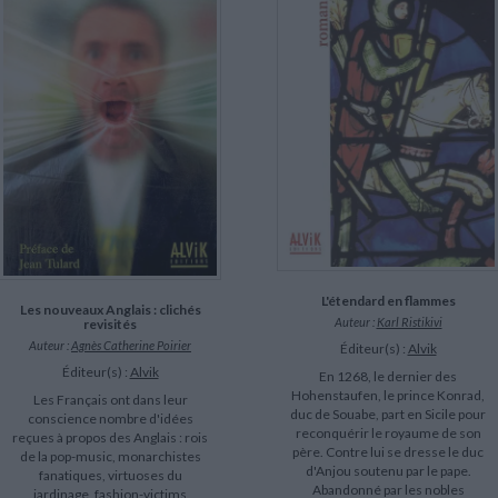
L'étendard en flammes
Les nouveaux Anglais : clichés
Auteur :
Karl Ristikivi
revisités
Auteur :
Agnès Catherine Poirier
Éditeur(s) :
Alvik
Éditeur(s) :
Alvik
En 1268, le dernier des
Hohenstaufen, le prince Konrad,
Les Français ont dans leur
duc de Souabe, part en Sicile pour
conscience nombre d'idées
reconquérir le royaume de son
reçues à propos des Anglais : rois
père. Contre lui se dresse le duc
de la pop-music, monarchistes
d'Anjou soutenu par le pape.
fanatiques, virtuoses du
Abandonné par les nobles
jardinage, fashion-victims