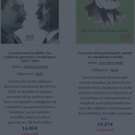
Le pacte avec le diable : les
François-Vincent Raspail : savant
relations germano-soviétiques
et républicain rebelle
1917-1941
Auteur :
Jean-Pierre Bédéï
Auteur :
Sebastian Haffner
Éditeur(s) :
Alvik
Éditeur(s) :
Alvik
Dresse le portrait de Raspail
L'auteur décrit les relations
témoin et acteur du XIXe siècle.
germano-soviétiques de 1917 à
Membre de la charbonnerie et de
1941, en dévoile les aspects
la franc-maçonnerie, botaniste et
inconnus et les analyse dans
scientifique, il reste pourtant un
leurs complexités, ambiguités et
marginal, exerçant la médecine
constantes qui peuvent éclairer
sans être diplômé. Il met au point
le lecteur sur les relations
des méthodes d'aseptie, participe
actuelles entre ces deux
aux...
puissances. ©Electre 2026
19,27 €
16,00 €
Indisponible
Indisponible