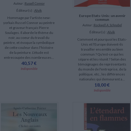
Auteur :
Russell Connor
Éditeur(s) :
Alvik
Europe Etats-Unis : un avenir
Hommage par l'artiste new-
commun
yorkais Russel Connor au peintre
Auteur :
Rockwell A. Schnabel
et graveur français Pierre
Éditeur(s) :
Alvik
Soulages. Il aborde le thème du
noir, au coeur du travail du
Comment et pourquoi les Etats-
peintre, et évoque la symbolique
Unis et l'Europe doivent-ils
de cette couleur dans l'histoire
travailler ensemble au bien
de la peinture. L'étude est
commun ? Qu'est-ce qui les
entrecoupée des nombreuses...
sépare et les réunit ? Selon des
40,57 €
témoignages de représentants
Indisponible
du monde de l'entreprise, de la
politique, etc., les différences
nationales qui demeurent a...
18,00 €
Indisponible