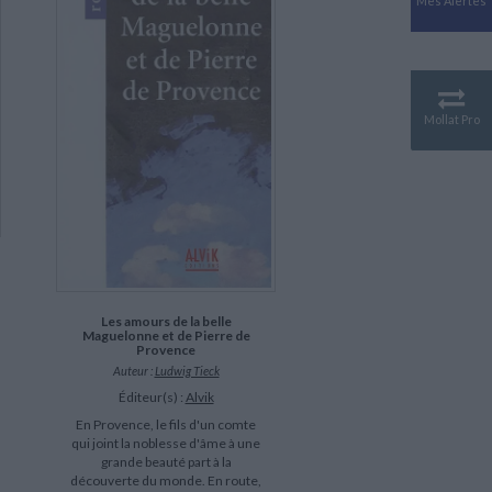
Mes Alertes
Antiquité
Mythologies
GÉOGRAPHIE
Géographie - Démographie -
Territoire
Mollat Pro
CULTURE SCIENTIFIQUE
Essais scientifique
Astronomie
Les amours de la belle
Maguelonne et de Pierre de
Provence
Auteur :
Ludwig Tieck
Éditeur(s) :
Alvik
En Provence, le fils d'un comte
qui joint la noblesse d'âme à une
grande beauté part à la
découverte du monde. En route,