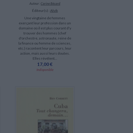
Auteur :
Carine Bécard
Éditeur(s) :
Alvik
Une vingtaine de femmes
exerçant leur profession dans un
domaine où il est plus courant d'y
trouver des hommes (chef
d'orchestre, astronaute, reine de
la finance ou femme de sciences,
etc.) racontent leur parcours, leur
action, mais aussi leurs doutes.
Elles révèlent...
17,00 €
Indisponible