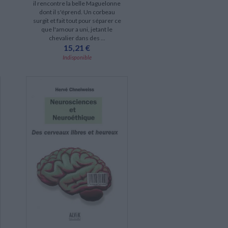
il rencontre la belle Maguelonne
dont il s'éprend. Un corbeau
surgit et fait tout pour séparer ce
que l'amour a uni, jetant le
chevalier dans des ...
15,21 €
Indisponible