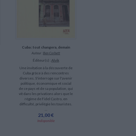
Cuba : tout changera, demain
Auteur :
Ben Corbett
Éditeur(s) :
Alvik
Une invitation à la découverte de
Cuba grâce à des rencontres
diverses. S'interroge sur l'avenir
politique, économique et social
de ce pays et de sa population, qui
vit dans les privations alors que le
régime de Fidel Castro, en
difficulté, privilégie les touristes.
...
21,00 €
Indisponible