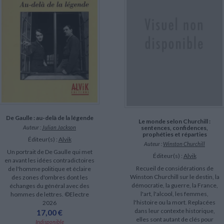
LITTÉRATURE DE VOYAGE
Dictionnaires Français
Histoire moderne
Relations et politiques
internationales
Dictionnaires Bilingues
Récits des voyageurs et des
Histoire contemporaine
explorateurs
Sécurité nationale - Défense
Langues universitaires -
BIOGRAPHIES HISTORIQUES
Dictionnaires et méthodes
ECOLOGIE - ENVIRONNEMENT
Biographies historiques
Méthodes Langues Grand public
Ecologie
Français langues étrangères
HISTOIRE - GÉNÉRALITÉS
Historiographie
Etudes historiques
Généalogie - Héraldique
Franc-maçonnerie
CHARGEMENT...
De Gaulle : au-delà de la légende
Le monde selon Churchill :
Auteur :
Julian Jackson
sentences, confidences,
prophéties et réparties
Éditeur(s) :
Alvik
Auteur :
Winston Churchill
Un portrait de De Gaulle qui met
Éditeur(s) :
Alvik
en avant les idées contradictoires
Recueil de considérations de
de l'homme politique et éclaire
Winston Churchill sur le destin, la
des zones d'ombres dont les
démocratie, la guerre, la France,
échanges du général avec des
l'art, l'alcool, les femmes,
hommes de lettres. ©Electre
l'histoire ou la mort. Replacées
2026
dans leur contexte historique,
17,00 €
elles sont autant de clés pour
Indisponible