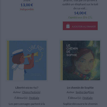
phares, soit parce qu'elle a
2026
oublié un éléphant sur le toit
13,00 €
DISPONIBILITÉ
de sa voit...
Indisponible
14,00 €
disponible (73)
Expédié sous 10 à 15 j.
epuise (9)
AJOUTER AU PANIER
manquant (3)
a-paraitre (1)
CHARGEMENT...
Liberté où es-tu ?
Le chemin de Sophie
Auteur :
Chiara Pastorini
Auteur :
Sophie Geoffrion
Éditeur(s) :
l'Initiale
Éditeur(s) :
l'Initiale
Les personnages partent à la
Sophie découvre le chemin