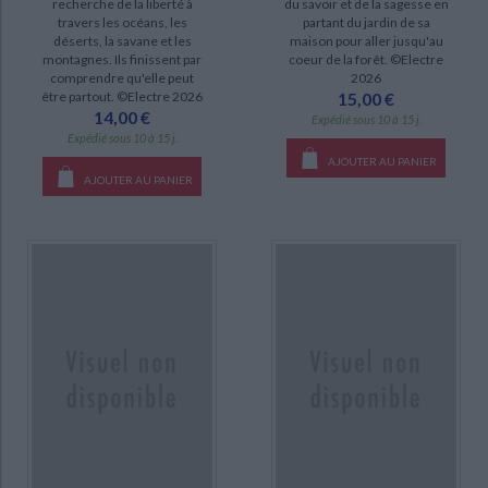
recherche de la liberté à
du savoir et de la sagesse en
travers les océans, les
partant du jardin de sa
déserts, la savane et les
maison pour aller jusqu'au
montagnes. Ils finissent par
coeur de la forêt. ©Electre
comprendre qu'elle peut
2026
être partout. ©Electre 2026
15,00 €
14,00 €
Expédié sous 10 à 15 j.
Expédié sous 10 à 15 j.
AJOUTER AU PANIER
AJOUTER AU PANIER