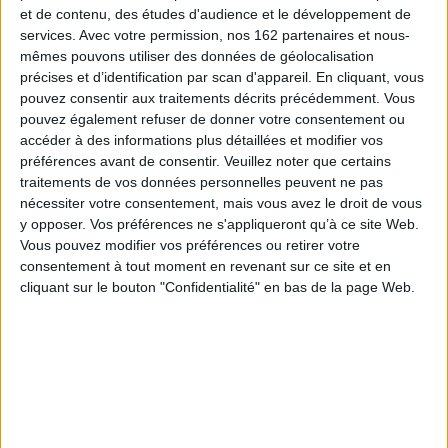
et de contenu, des études d'audience et le développement de
Éditeur(s) :
l'Initiale
Éditeur(s) :
l'Initiale
services.
Avec votre permission, nos 162 partenaires et nous-
Solal-le-petit se réveille un
Un album pour distinguer ce
mêmes pouvons utiliser des données de géolocalisation
matin et découvre que
qui est vivant de ce qui ne
toutes les personnes autour
l'est pas, entre l'escargot
précises et d’identification par scan d'appareil. En cliquant, vous
de lui ont disparu. Il part à la
endormi et le robot chien,
pouvez consentir aux traitements décrits précédemment. Vous
recherche des siens et sur
entre ce qui paraît inanimé
pouvez également refuser de donner votre consentement ou
le chemin, devient une
et ce qui remue. ©Electre
accéder à des informations plus détaillées et modifier vos
grande personne. ©Electre
2026
2026
12,00 €
préférences avant de consentir.
Veuillez noter que certains
14,90 €
traitements de vos données personnelles peuvent ne pas
Indisponible
Expédié sous 10 à 15 j.
nécessiter votre consentement, mais vous avez le droit de vous
y opposer. Vos préférences ne s'appliqueront qu’à ce site Web.
AJOUTER AU PANIER
Vous pouvez modifier vos préférences ou retirer votre
consentement à tout moment en revenant sur ce site et en
cliquant sur le bouton "Confidentialité" en bas de la page Web.