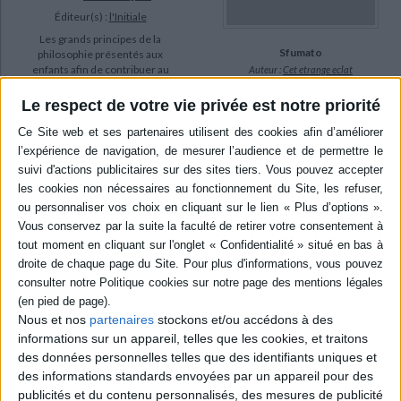
Éditeur(s) :
l'Initiale
Les grands principes de la
Sfumato
philosophie présentés aux
enfants afin de contribuer au
Auteur :
Cet etrange eclat
développement de leur
Éditeur(s) :
Initiale
langage, de leur pensée et
Le respect de votre vie privée est notre priorité
14,90 €
de leur autonomie. ©Electre
2026
Indisponible
12,00 €
Indisponible
Nous et nos
partenaires
stockons et/ou accédons à des
informations sur un appareil, telles que les cookies, et traitons
des données personnelles telles que des identifiants uniques et
des informations standards envoyées par un appareil pour des
Personne
Vivant, pas vivant
publicités et du contenu personnalisés, des mesures de publicité
Auteur :
Edwige Chirouter
Auteur :
Anne-Marie Abitan