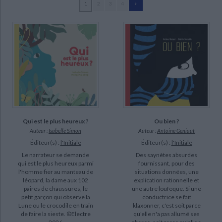
1
2
3
4
Ecologie - Environnement
Danse
Religions - Spiritualités
Bibliothèque de la Pléiade
Critique et histoire littéraire
Dalla, Caroline (12)
Histoire de France
Biographies historiques
Grégoire, Juliette (8)
Classiques scolaires
Littérature ancienne et médiévale
Histoire - Généralités
Histoire des pays
Simon, Isabelle (7)
Littérature de voyage
Audio - Livres lus
Deglain, Cécile (5)
Histoire ancienne
Géographie
Littérature en version originale
Humour
Chirouter, Edwige (4)
Culture scientifique
Duval MC (4)
Perrier, Olympe (4)
Wyss, Nathalie (4)
Ou bien ?
Qui est le plus heureux ?
Auteur :
Antoine Geniaut
Auteur :
Isabelle Simon
SUPPORT
Éditeur(s) :
l'Initiale
Éditeur(s) :
l'Initiale
Des saynètes absurdes
Le narrateur se demande
livre (79)
fournissant, pour des
qui est le plus heureux parmi
situations données, une
l'homme fier au manteau de
musique (7)
explication rationnelle et
léopard, la dame aux 102
une autre loufoque. Si une
paires de chaussures, le
conductrice se fait
petit garçon qui observe la
SÉRIE
klaxonner, c'est soit parce
Lune ou le crocodile en train
qu'elle n'a pas allumé ses
de faire la sieste. ©Electre