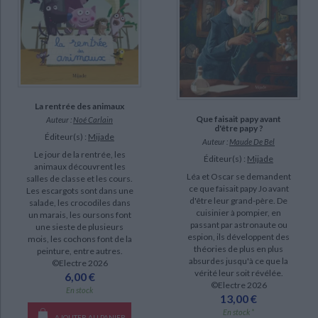
La rentrée des animaux
Que faisait papy avant
Auteur :
Noé Carlain
d'être papy ?
Éditeur(s) :
Mijade
Auteur :
Maude De Bel
Le jour de la rentrée, les
Éditeur(s) :
Mijade
animaux découvrent les
Léa et Oscar se demandent
salles de classe et les cours.
ce que faisait papy Jo avant
Les escargots sont dans une
d'être leur grand-père. De
salade, les crocodiles dans
cuisinier à pompier, en
un marais, les oursons font
passant par astronaute ou
une sieste de plusieurs
espion, ils développent des
mois, les cochons font de la
théories de plus en plus
peinture, entre autres.
absurdes jusqu'à ce que la
©Electre 2026
vérité leur soit révélée.
6,00 €
©Electre 2026
En stock
13,00 €
En stock *
AJOUTER AU PANIER