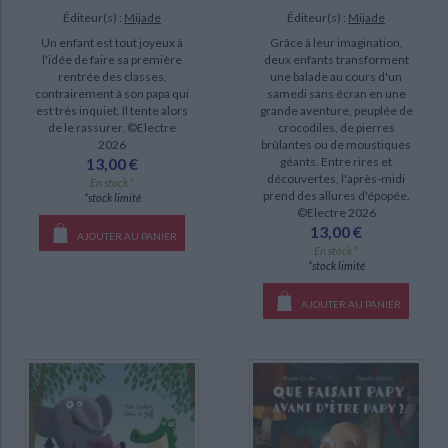
Éditeur(s) :
Mijade
Éditeur(s) :
Mijade
Un enfant est tout joyeux à
Grâce à leur imagination,
l'idée de faire sa première
deux enfants transforment
rentrée des classes,
une balade au cours d'un
contrairement à son papa qui
samedi sans écran en une
est très inquiet. Il tente alors
grande aventure, peuplée de
de le rassurer. ©Electre
crocodiles, de pierres
2026
brûlantes ou de moustiques
13,00 €
géants. Entre rires et
découvertes, l'après-midi
En stock *
prend des allures d'épopée.
*stock limité
©Electre 2026
13,00 €
AJOUTER AU PANIER
En stock *
*stock limité
AJOUTER AU PANIER