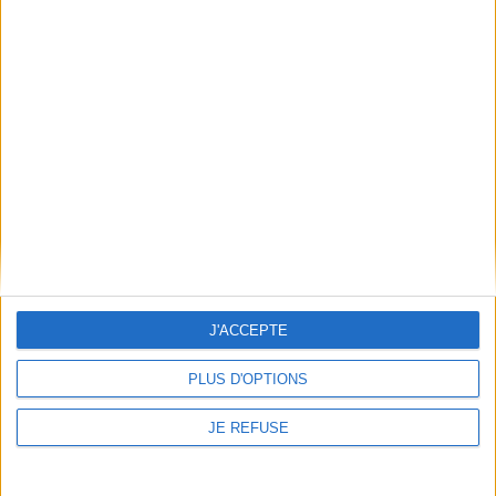
ce spectacle naturel.
©Electre 2026
13,00 €
Bientôt disponible, commandez
maintenant
AJOUTER AU PANIER
J'ACCEPTE
La chenille qui fait des trous
PLUS D'OPTIONS
Auteur :
Eric Carle
Éditeur(s) :
Mijade
Petit poisson blanc et les
JE REFUSE
trésors de la mer
Une petite chenille passe
Auteur :
Guido Van Genechten
son temps à manger et au
bout d'une semaine, elle est
Éditeur(s) :
Mijade
devenue énorme. Mais le