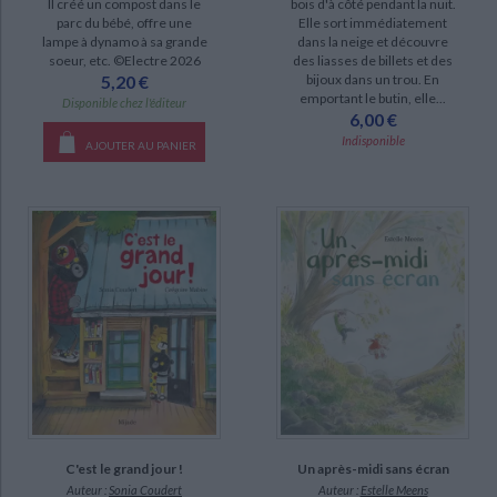
Il créé un compost dans le
bois d'à côté pendant la nuit.
parc du bébé, offre une
Elle sort immédiatement
Les amis de la colline Beausoleil (5)
lampe à dynamo à sa grande
dans la neige et découvre
soeur, etc. ©Electre 2026
des liasses de billets et des
Arthur (4)
5,20 €
bijoux dans un trou. En
Héritage : la sorcière de midi (4)
emportant le butin, elle...
Disponible chez l'éditeur
6,00 €
François Jullien (3)
Indisponible
AJOUTER AU PANIER
Tom Coeurvaillant (3)
Hackers (2)
La mystérieuse histoire de Tom Coeurvaillant (2)
Le loup magicien (2)
DISPONIBILITÉ
CHARGEMENT...
epuise (893)
disponible (447)
manquant (13)
a-paraitre (10)
C'est le grand jour !
Un après-midi sans écran
Auteur :
Sonia Coudert
Auteur :
Estelle Meens