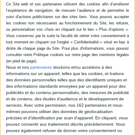
peur à tous les enfants
Marion prépare un voyage
lorsqu'il l'amène à l'école.
scolaire à la découverte des
Aussi, quand elle les invite
humains. A leur hauteur
pour jouer, ils ont toujours
d'insectes, les élèves
une bonne excuse pour ne
s'apprêtent à découvrir les
pas y aller. Sauf Céline qui, en
habitudes humaines :
se rendant chez son amie,
hygiène, alimentation,
décou...
anatomie, entre autres.
13,00 €
©Electre 2026
13,00 €
En stock *
*stock limité
Bientôt disponible, commandez
maintenant
AJOUTER AU PANIER
Nous et nos
partenaires
stockons et/ou accédons à des
AJOUTER AU PANIER
informations sur un appareil, telles que les cookies, et traitons
des données personnelles telles que des identifiants uniques et
des informations standards envoyées par un appareil pour des
publicités et du contenu personnalisés, des mesures de publicité
et de contenu, des études d'audience et le développement de
services.
Avec votre permission, nos 162 partenaires et nous-
mêmes pouvons utiliser des données de géolocalisation
précises et d’identification par scan d'appareil. En cliquant, vous
pouvez consentir aux traitements décrits précédemment. Vous
pouvez également refuser de donner votre consentement ou
La chenille qui fait des trous