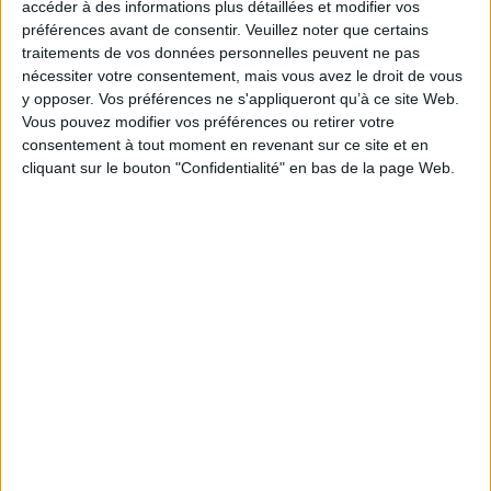
accéder à des informations plus détaillées et modifier vos
Auteur :
Eric Carle
préférences avant de consentir.
Veuillez noter que certains
Éditeur(s) :
Mijade
Le Petit Chaperon rouge
traitements de vos données personnelles peuvent ne pas
Quelle goinfre, cette
Auteur :
Jean Claverie
nécessiter votre consentement, mais vous avez le droit de vous
chenille ! Au bout d'une
y opposer. Vos préférences ne s'appliqueront qu’à ce site Web.
Éditeur(s) :
Mijade
semaine, elle est devenue
Vous pouvez modifier vos préférences ou retirer votre
Une interprétation moderne
énorme. Mais le papillon
consentement à tout moment en revenant sur ce site et en
d'un des plus grands contes
qu'elle donnera aura toutes
traditionnels. Mamma Gina,
les couleurs de ses festins.
cliquant sur le bouton "Confidentialité" en bas de la page Web.
la reine de la pizza, envoie sa
©Electre 2026
fille livrer une pizza à sa
14,00 €
grand-mère malade. Celle-ci
Disponible chez l'éditeur
doit traverser une grande
ville et un cimetière de
AJOUTER AU PANIER
voitures tenu par un certain
monsieur Wolf. ©E...
11,00 €
Disponible chez l'éditeur
AJOUTER AU PANIER