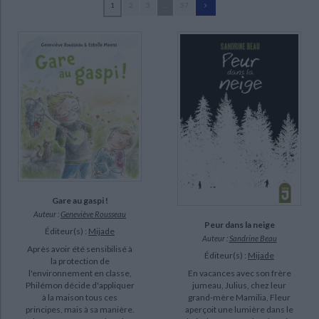
1
2
3
...
57
Ecologie - Environnement
Danse
Religions - Spiritualités
Bibliothèque de la Pléiade
Critique et histoire littéraire
Bourguignon, Laurence (207)
Histoire de France
Biographies historiques
Gréban, Quentin (104)
Classiques scolaires
Littérature ancienne et médiévale
Histoire - Généralités
Histoire des pays
Warnes, Tim (88)
Littérature de voyage
Audio - Livres lus
Hainaut-Baertsoen, Nelle (67)
Histoire ancienne
Géographie
Littérature en version originale
Humour
Van Genechten, Guido (62)
Culture scientifique
Carle, Eric (59)
Masson, Annick (54)
Robberecht, Thierry (38)
Gare au gaspi !
SUPPORT
Auteur :
Geneviève Rousseau
Peur dans la neige
Éditeur(s) :
Mijade
livre (970)
Auteur :
Sandrine Beau
Après avoir été sensibilisé à
poche (391)
Éditeur(s) :
Mijade
la protection de
l'environnement en classe,
En vacances avec son frère
coffret (2)
Philémon décide d'appliquer
jumeau, Julius, chez leur
à la maison tous ces
grand-mère Mamilia, Fleur
principes, mais à sa manière.
aperçoit une lumière dans le
SÉRIE